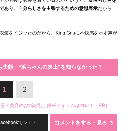
アが奇抜な衣装を着ているのかというと、
女性らしさを
であり、自分らしさを主張するための意思表示
だから
をイジッたのだから、King Gnuに不快感を示す声が
も失態。“浜ちゃんの炎上”を知らなかった？
1
2
。健康・美容のお悩み別、鉄板アイテムはコレ！［PR］
コメントをする・見る
Facebookでシェア