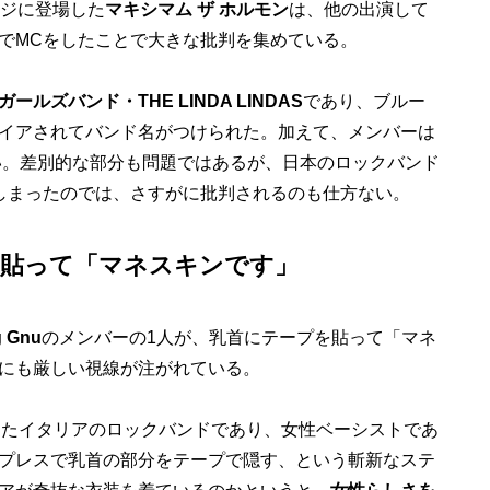
ージに登場した
マキシマム ザ ホルモン
は、他の出演して
でMCをしたことで大きな批判を集めている。
ールズバンド・THE LINDA LINDAS
であり、ブルー
イアされてバンド名がつけられた。加えて、メンバーは
若い。差別的な部分も問題ではあるが、日本のロックバンド
しまったのでは、さすがに批判されるのも仕方ない。
プを貼って「マネスキンです」
g Gnu
のメンバーの1人が、乳首にテープを貼って「マネ
にも厳しい視線が注がれている。
演したイタリアのロックバンドであり、女性ベーシストであ
プレスで乳首の部分をテープで隠す、という斬新なステ