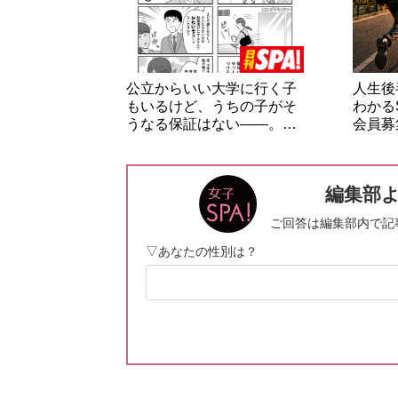
公立からいい大学に行く子
人生後
もいるけど、うちの子がそ
わかる
うなる保証はない――。…
会員募