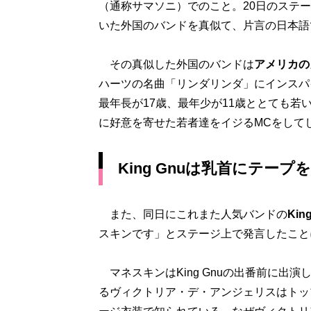
（通称サマソニ）でのこと。20日のステ
いた外国のバンドを真似て、片言の日本語
その真似した外国のバンドは
アメリカのガ
ハーツの名曲「リンダリンダ」にインスパ
最年長が17歳、最年少が11歳ととても
に好意を寄せた若者達をイジるMCをして
King Gnuは乳首にテー
また、同日にこれまた人気バンドの
Kin
スキンです」とステージ上で発言したこと
マネスキンはKing Gnuの出番前に出
るヴィクトリア・デ・アンジェリスはトッ