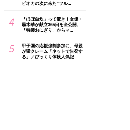
ピオカの次に来た“フル...
4
「ほぼ自炊」って驚き！女優・
黒木華が献立365日を全公開、
「特製おにぎり」からマ...
5
甲子園の応援強制参加に、母親
が猛クレーム「ネットで告発す
る」／びっくり体験人気記...