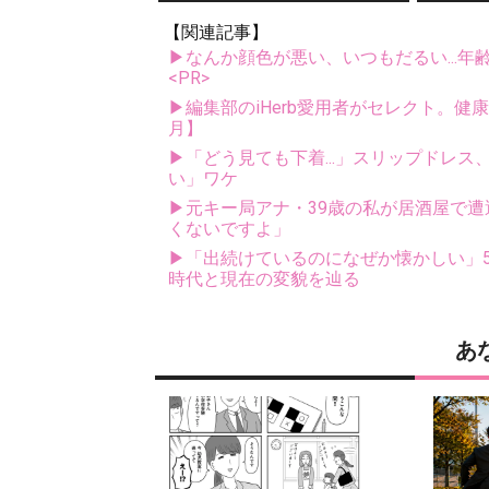
【関連記事】
▶なんか顔色が悪い、いつもだるい...年
<PR>
▶編集部のiHerb愛用者がセレクト。健
月】
▶「どう見ても下着...」スリップドレ
い」ワケ
▶元キー局アナ・39歳の私が居酒屋で遭
くないですよ」
▶「出続けているのになぜか懐かしい」5
時代と現在の変貌を辿る
あ