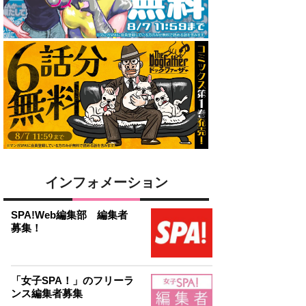
インフォメーション
SPA!Web編集部 編集者
募集！
「女子SPA！」のフリーラ
ンス編集者募集