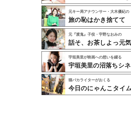
女子
女子SPA!が贈る実話エピソード集
実録！私の人生、泣き
元キー局アナウンサー・大木優紀の
旅の恥はかき捨てて
元『渡鬼』子役・宇野なおみの
話そ、お茶しよっ元
宇垣美里が映画への想いを綴る
宇垣美里の沼落ちシ
猫バカライターがおくる
今日のにゃんこタイ