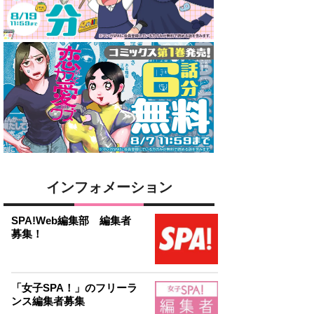
インフォメーション
SPA!Web編集部 編集者
募集！
「女子SPA！」のフリーラ
ンス編集者募集