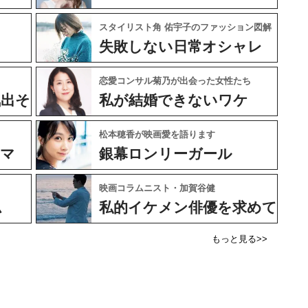
SPA！の人気連載
元局アナ・アラフォー、アンヌ遙香の
笑い
北海道シンプルライフ
スタイリスト角 佑宇子のファッション図解
失敗しない日常オシャレ
恋愛コンサル菊乃が出会った女性たち
気出そ
私が結婚できないワケ
松本穂香が映画愛を語ります
ネマ
銀幕ロンリーガール
映画コラムニスト・加賀谷健
ム
私的イケメン俳優を求めて