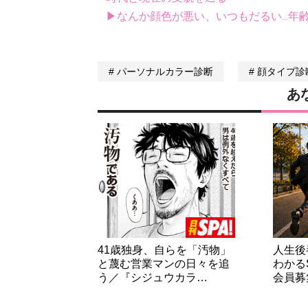
▶なんか顔色が悪い、いつもだるい...年
パーソナルカラー診断
顔タイプ診
あ
41歳独身、自らを「汚物」
人生後
と蔑む営業マンの日々を追
わかる
う／『シジュウカラ…
会員募