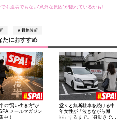
齢でも過労でもない“意外な原因”が隠れているかも!
断
骨格診断
なたにおすすめ
半の“賢い生き方”が
堂々と無断駐車を続ける中
SPA!メールマガジン
年女性が「泣きながら謝
集中！
罪」するまで。“身動きで…