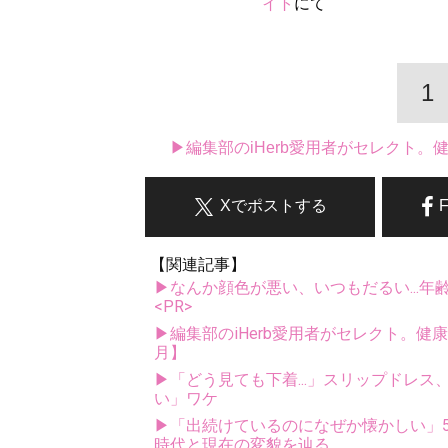
イト
にて
1
▶編集部のiHerb愛用者がセレクト
Xでポストする
【関連記事】
▶なんか顔色が悪い、いつもだるい...年
<PR>
▶編集部のiHerb愛用者がセレクト。健
月】
▶「どう見ても下着...」スリップドレ
い」ワケ
▶「出続けているのになぜか懐かしい」5
時代と現在の変貌を辿る