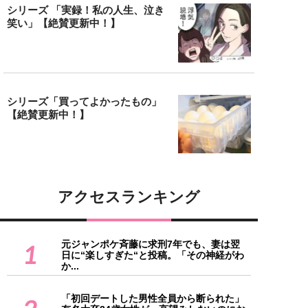
シリーズ 「実録！私の人生、泣き
笑い」【絶賛更新中！】
シリーズ「買ってよかったもの」
【絶賛更新中！】
アクセスランキング
元ジャンポケ斉藤に求刑7年でも、妻は翌
1
日に“楽しすぎた“と投稿。「その神経がわ
か...
「初回デートした男性全員から断られた」