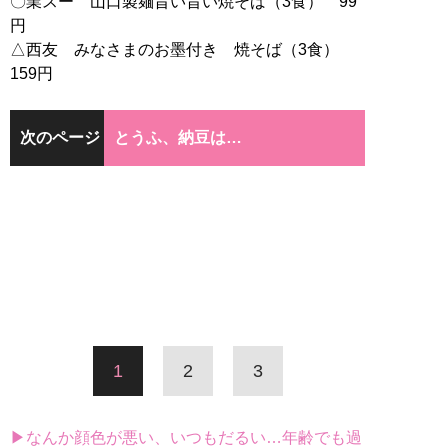
〇業スー 山口製麺旨い旨い焼そば（3食） 99
円
△西友 みなさまのお墨付き 焼そば（3食）
159円
次のページ
とうふ、納豆は…
1
2
3
▶なんか顔色が悪い、いつもだるい…年齢でも過