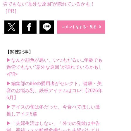
労でもない“意外な原因”が隠れているかも！
［PR］
コメントをする・見る
【関連記事】
▶なんか顔色が悪い、いつもだるい...年齢でも
過労でもない“意外な原因”が隠れているかも!
<PR>
▶編集部のiHerb愛用者がセレクト。健康・美
容のお悩み別、鉄板アイテムはコレ!【2026年
6月】
▶アイスの旬は冬だった。今食べてほしい激
推しアイス5選
▶「夫婦生活はしない」「外での発散は申告
制」産後レスで離婚危機だった夫婦がたどり