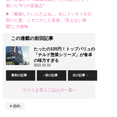
着いた“4つの妥協点”
▶「離婚したいんだよね...」夫にドッキリを仕
掛けた妻。ニヤニヤした直後、“笑えない展
開”に大後悔
この連載の前回記事
たったの105円！トップバリュの
「チルド惣菜シリーズ」が食卓
の味方すぎる
2022.10.10
最初の記事
前の記事
次の記事
ラクうま美人ごはんの一覧へ
節約