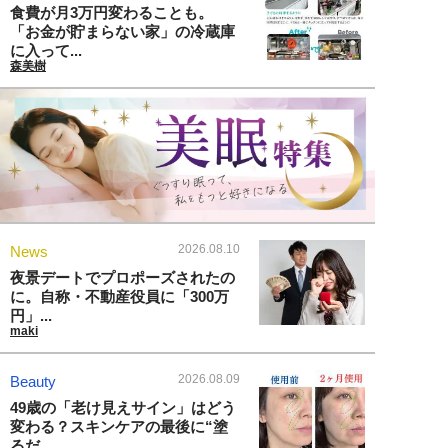
食費が月3万円変わることも。
「お金が貯まらない家」の冷蔵庫
に入って...
森美樹
2026.08.10
News
夜景デートでプロポーズされたの
に。自称・不動産役員に「300万
円」...
maki
2026.08.09
Beauty
49歳の「老け見えサイン」はどう
変わる？スキンケアの最後に“塗
るだ...