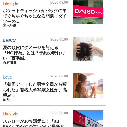
2026.08.09
Lifestyle
ポケットティッシュがバッグの中
でぐちゃぐちゃになる問題→ダイ
ソーの...
高木沙織
2026.08.09
Beauty
夏の頭皮にダメージを与える
「NG行為」とは？予約の取れな
い「育毛鍼...
白石明世
2026.08.08
Love
「初回デートした男性全員から断
られた」有名大卒34歳女性が、高
望み...
菊乃
2026.08.08
Lifestyle
スシローが10％還元に！「au
PAY」で今すぐ使いたい“最新お