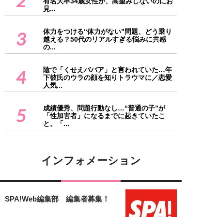
2
有名大卒34歳女性が、高望みしないのにお
見...
体力をつける“体力がない”問題、どう乗り
3
越える？50代のリアルすぎる悩みに共感
の...
陰で「くせえババア」と言われていた…年
4
下彼氏のウラの顔を知りトラウマに／恋愛
人気...
成績優秀、問題行動なし…“普通の子”が
5
「性加害者」になるまでに起きていたこ
と。「...
インフォメーション
SPA!Web編集部 編集者募集！