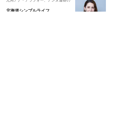
元局アナ・アラフォー、アンヌ遙香の
北海道シンプルライフ
元キー局アナウンサー・大木優紀の
旅の恥はかき捨てて
スタイリスト角 佑宇子のファッション図
解
失敗しない日常オシャレ
元『渡鬼』子役・宇野なおみの
話そ、お茶しよっ元気出そ