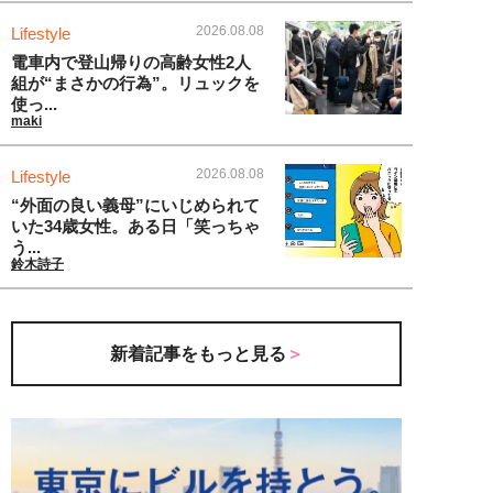
2026.08.08
Lifestyle
電車内で登山帰りの高齢女性2人
組が“まさかの行為”。リュックを
使っ...
maki
2026.08.08
Lifestyle
“外面の良い義母”にいじめられて
いた34歳女性。ある日「笑っちゃ
う...
鈴木詩子
新着記事をもっと見る