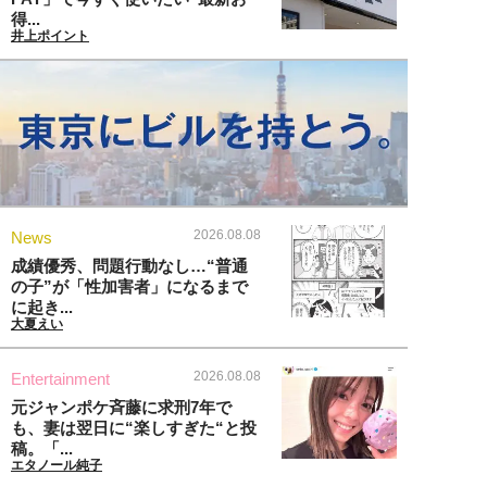
得...
井上ポイント
2026.08.08
News
成績優秀、問題行動なし…“普通
の子”が「性加害者」になるまで
に起き...
大夏えい
2026.08.08
Entertainment
元ジャンポケ斉藤に求刑7年で
も、妻は翌日に“楽しすぎた“と投
稿。「...
エタノール純子