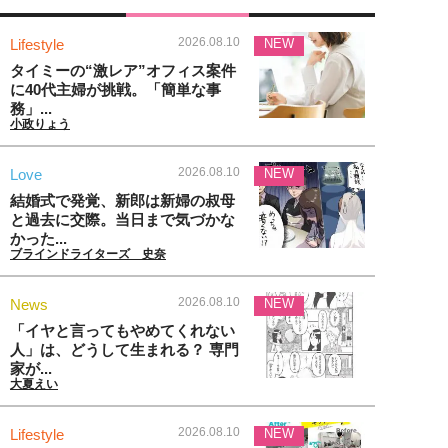
2026.08.10
Lifestyle
NEW
タイミーの“激レア”オフィス案件
に40代主婦が挑戦。「簡単な事
務」...
小政りょう
2026.08.10
Love
NEW
結婚式で発覚、新郎は新婦の叔母
と過去に交際。当日まで気づかな
かった...
ブラインドライターズ 史奈
2026.08.10
News
NEW
「イヤと言ってもやめてくれない
人」は、どうして生まれる？ 専門
家が...
大夏えい
2026.08.10
Lifestyle
NEW