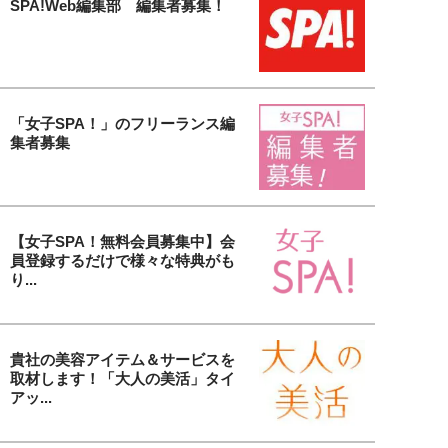
SPA!Web編集部 編集者募集！
「女子SPA！」のフリーランス編
集者募集
【女子SPA！無料会員募集中】会
員登録するだけで様々な特典がも
り...
貴社の美容アイテム＆サービスを
取材します！「大人の美活」タイ
アッ...