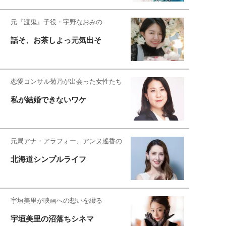
元『渡鬼』子役・宇野なおみの
話そ、お茶しよっ元気出そ
恋愛コンサル菊乃が出会った女性たち
私が結婚できないワケ
元局アナ・アラフォー、アンヌ遙香の
北海道シンプルライフ
宇垣美里が映画への想いを綴る
宇垣美里の沼落ちシネマ