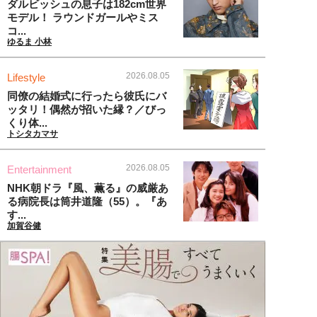
ダルビッシュの息子は182cm世界
モデル！ ラウンドガールやミス
コ...
ゆるま 小林
2026.08.05
Lifestyle
同僚の結婚式に行ったら彼氏にバ
ッタリ！偶然が招いた縁？／びっ
くり体...
トシタカマサ
2026.08.05
Entertainment
NHK朝ドラ『風、薫る』の威厳あ
る病院長は筒井道隆（55）。『あ
す...
加賀谷健