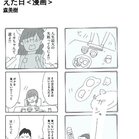
えた日＜漫画＞
森美樹