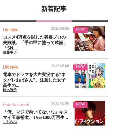
新着記事
2026.08.06
Lifestyle
NEW
コスメ4万点を試した美容プロの
失敗談。「手の甲に塗って確認」
「SN...
遠藤幸子
2026.08.06
Lifestyle
NEW
電車でドラマを大声実況する“ネ
タバレおばさん”。注意した女子
高生の...
鈴木詩子
2026.08.06
Entertainment
NEW
「俺、マジで向いてないな」キス
マイ玉森裕太、TVer1000万再生...
こじらぶ