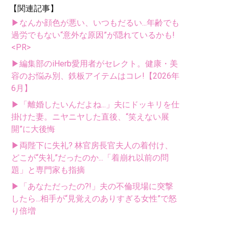
【関連記事】
▶なんか顔色が悪い、いつもだるい...年齢でも
過労でもない“意外な原因”が隠れているかも!
<PR>
▶編集部のiHerb愛用者がセレクト。健康・美
容のお悩み別、鉄板アイテムはコレ!【2026年
6月】
▶「離婚したいんだよね...」夫にドッキリを仕
掛けた妻。ニヤニヤした直後、“笑えない展
開”に大後悔
▶両陛下に失礼? 林官房長官夫人の着付け、
どこが“失礼”だったのか...「着崩れ以前の問
題」と専門家も指摘
▶「あなただったの?!」夫の不倫現場に突撃
したら...相手が“見覚えのありすぎる女性”で怒
り倍増