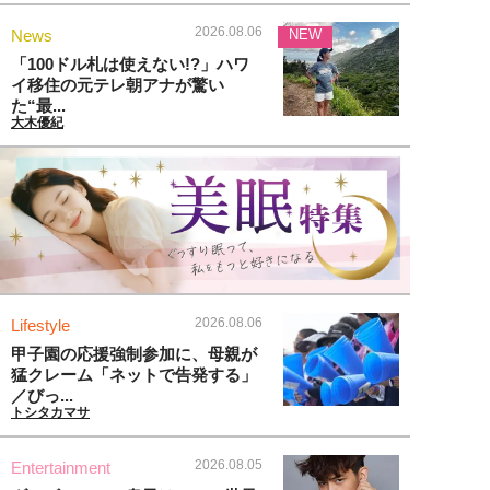
2026.08.06
News
NEW
「100ドル札は使えない!?」ハワ
イ移住の元テレ朝アナが驚い
た“最...
大木優紀
2026.08.06
Lifestyle
甲子園の応援強制参加に、母親が
猛クレーム「ネットで告発する」
／びっ...
トシタカマサ
2026.08.05
Entertainment