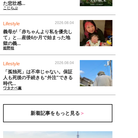
た悲壮感...
こじらぶ
2026.08.04
Lifestyle
義母が「赤ちゃんより私を優先し
て」と…産後6か月で始まった地
獄の義...
姫野桂
2026.08.04
Lifestyle
「孤独死」は不幸じゃない。保証
人も死後の手続きも“外注”できる
時代...
ワタナベ薫
新着記事をもっと見る