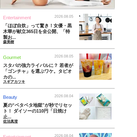
2026.08.05
Entertainment
「ほぼ自炊」って驚き！女優・黒
木華が献立365日を全公開、「特
製お...
森美樹
2026.08.05
Gourmet
スタバの強力ライバルに？ 若者が
「ゴンチャ」を選ぶワケ。タピオ
カの...
スギアカツキ
2026.08.04
Beauty
夏の“ベタベタ地獄”が秒でリセッ
ト！ ダイソーの110円「日焼け
止...
佐治真澄
2026.08.04
Entertainment