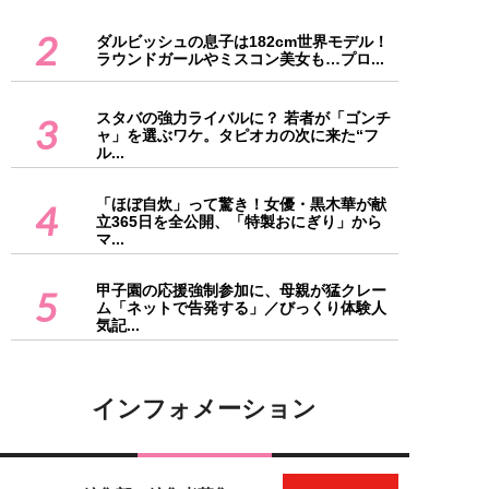
2
ダルビッシュの息子は182cm世界モデル！
ラウンドガールやミスコン美女も…プロ...
スタバの強力ライバルに？ 若者が「ゴンチ
3
ャ」を選ぶワケ。タピオカの次に来た“フ
ル...
「ほぼ自炊」って驚き！女優・黒木華が献
4
立365日を全公開、「特製おにぎり」から
マ...
甲子園の応援強制参加に、母親が猛クレー
5
ム「ネットで告発する」／びっくり体験人
気記...
インフォメーション