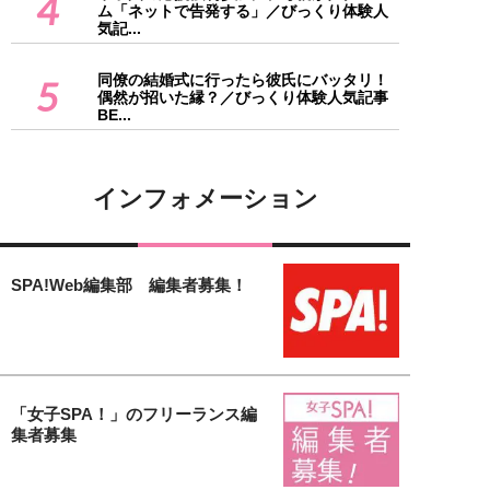
4
ム「ネットで告発する」／びっくり体験人
気記...
同僚の結婚式に行ったら彼氏にバッタリ！
5
偶然が招いた縁？／びっくり体験人気記事
BE...
インフォメーション
SPA!Web編集部 編集者募集！
「女子SPA！」のフリーランス編
集者募集