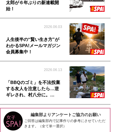
太郎が６年ぶりの新連載開
始！
2026.06.03
人生後半の“賢い生き方”が
わかるSPA!メールマガジン
会員募集中！
2026.06.13
「BBQのゴミ」を不法投棄
する友人を注意したら…逆
ギレされ、村八分に。…