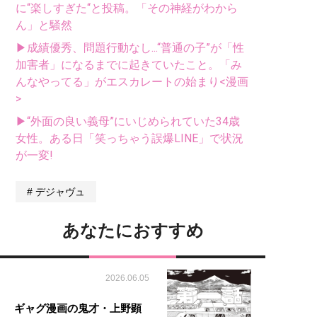
に“楽しすぎた“と投稿。「その神経がわから
ん」と騒然
▶成績優秀、問題行動なし...“普通の子”が「性
加害者」になるまでに起きていたこと。「み
んなやってる」がエスカレートの始まり<漫画
>
▶“外面の良い義母”にいじめられていた34歳
女性。ある日「笑っちゃう誤爆LINE」で状況
が一変!
デジャヴュ
あなたにおすすめ
2026.06.05
ギャグ漫画の鬼才・上野顕