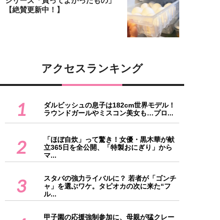
シリーズ「買ってよかったもの」
【絶賛更新中！】
アクセスランキング
1
ダルビッシュの息子は182cm世界モデル！
ラウンドガールやミスコン美女も…プロ...
「ほぼ自炊」って驚き！女優・黒木華が献
2
立365日を全公開、「特製おにぎり」から
マ...
スタバの強力ライバルに？ 若者が「ゴンチ
3
ャ」を選ぶワケ。タピオカの次に来た“フ
ル...
甲子園の応援強制参加に、母親が猛クレー