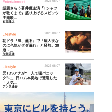
2026.08.07
Entertainment
話題さらう蒼井優主演『Tシャツ
が乾くまで』盛り上げるスピッツ
主題歌...
石黒隆之
2026.08.07
Lifestyle
朝ドラ『風、薫る』で「病人役な
のに色気がダダ漏れ」と騒然。39
歳・...
加賀谷健
2026.08.07
Lifestyle
元TBSアナが“一人で猛パニッ
ク”に。日ハム本拠地で遭遇した
「人気...
アンヌ遙香