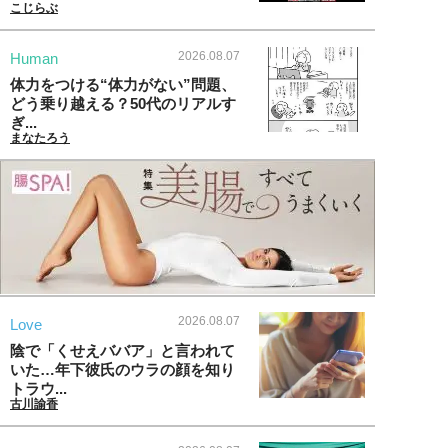
こじらぶ
2026.08.07
Human
体力をつける“体力がない”問題、
どう乗り越える？50代のリアルす
ぎ...
まなたろう
2026.08.07
Love
陰で「くせえババア」と言われて
いた…年下彼氏のウラの顔を知り
トラウ...
古川諭香