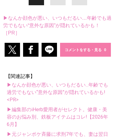
▶なんか顔色が悪い、いつもだるい…年齢でも過
労でもない“意外な原因”が隠れているかも！
［PR］
コメントをする・見る
【関連記事】
▶なんか顔色が悪い、いつもだるい...年齢でも
過労でもない“意外な原因”が隠れているかも!
<PR>
▶編集部のiHerb愛用者がセレクト。健康・美
容のお悩み別、鉄板アイテムはコレ!【2026年
6月】
▶元ジャンポケ斉藤に求刑7年でも、妻は翌日