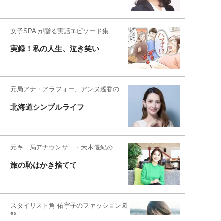
女子SPA!が贈る実話エピソード集
実録！私の人生、泣き笑い
元局アナ・アラフォー、アンヌ遙香の
北海道シンプルライフ
元キー局アナウンサー・大木優紀の
旅の恥はかき捨てて
スタイリスト角 佑宇子のファッション図
解