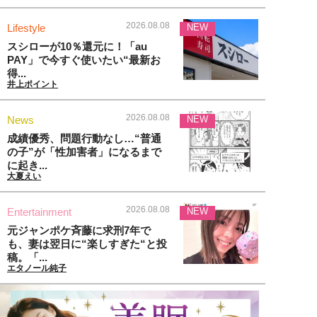
2026.08.08
Lifestyle
NEW
スシローが10％還元に！「au
PAY」で今すぐ使いたい“最新お
得...
井上ポイント
2026.08.08
News
NEW
成績優秀、問題行動なし…“普通
の子”が「性加害者」になるまで
に起き...
大夏えい
2026.08.08
Entertainment
NEW
元ジャンポケ斉藤に求刑7年で
も、妻は翌日に“楽しすぎた“と投
稿。「...
エタノール純子