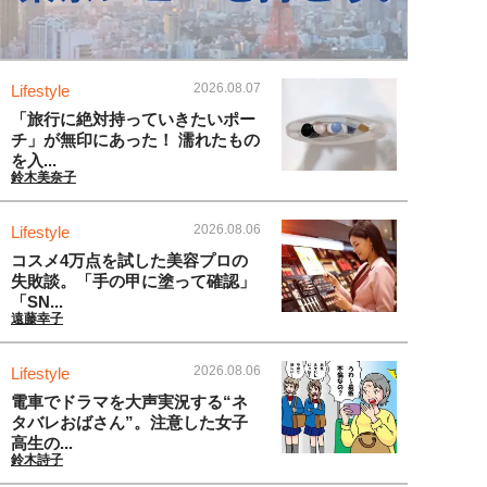
2026.08.07
Lifestyle
「旅行に絶対持っていきたいポー
チ」が無印にあった！ 濡れたもの
を入...
鈴木美奈子
2026.08.06
Lifestyle
コスメ4万点を試した美容プロの
失敗談。「手の甲に塗って確認」
「SN...
遠藤幸子
2026.08.06
Lifestyle
電車でドラマを大声実況する“ネ
タバレおばさん”。注意した女子
高生の...
鈴木詩子