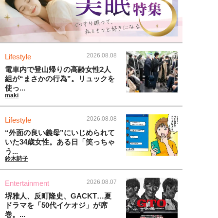
2026.08.08
Lifestyle
電車内で登山帰りの高齢女性2人
組が“まさかの行為”。リュックを
使っ...
maki
2026.08.08
Lifestyle
“外面の良い義母”にいじめられて
いた34歳女性。ある日「笑っちゃ
う...
鈴木詩子
2026.08.07
Entertainment
堺雅人、反町隆史、GACKT…夏
ドラマを「50代イケオジ」が席
巻。...