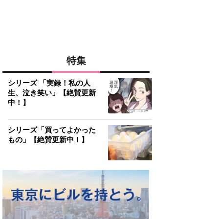
特集
シリーズ 「実録！私の人
生、泣き笑い」【絶賛更新
中！】
シリーズ「買ってよかった
もの」【絶賛更新中！】