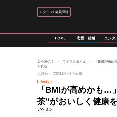
ログイン
会員登録
HOME
恋愛・結婚
エンタ
女子SPA！
ライフスタイル
「BMIが高
くれる
更新日：2024.02.01 15:49
Lifestyle
「BMIが高めかも…
茶”がおいしく健康
アケミン