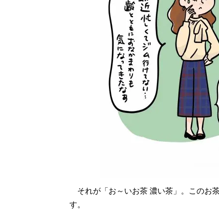
それが「お～いお茶 濃い茶」。このお茶
す。