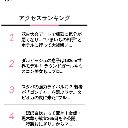
アクセスランキング
1
花火大会デートで猛烈に気分が
悪くなり…“いまいちの相手”と
ホテルに行って大後悔／...
2
ダルビッシュの息子は182cm世
界モデル！ ラウンドガールやミ
スコン美女も…プロ...
3
スタバの強力ライバルに？ 若者
が「ゴンチャ」を選ぶワケ。タ
ピオカの次に来た“フル...
4
「ほぼ自炊」って驚き！女優・
黒木華が献立365日を全公開、
「特製おにぎり」からマ...