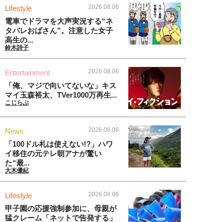
2026.08.06
Lifestyle
電車でドラマを大声実況する“ネ
タバレおばさん”。注意した女子
高生の...
鈴木詩子
2026.08.06
Entertainment
「俺、マジで向いてないな」キス
マイ玉森裕太、TVer1000万再生...
こじらぶ
2026.08.06
News
「100ドル札は使えない!?」ハワ
イ移住の元テレ朝アナが驚い
た“最...
大木優紀
2026.08.06
Lifestyle
甲子園の応援強制参加に、母親が
猛クレーム「ネットで告発する」