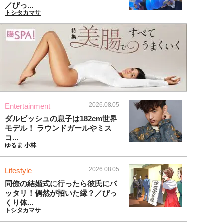
／びっ...
トシタカマサ
2026.08.05
Entertainment
ダルビッシュの息子は182cm世界
モデル！ ラウンドガールやミス
コ...
ゆるま 小林
2026.08.05
Lifestyle
同僚の結婚式に行ったら彼氏にバ
ッタリ！偶然が招いた縁？／びっ
くり体...
トシタカマサ