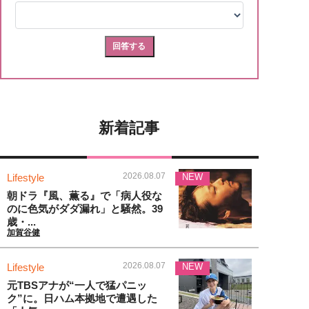
新着記事
2026.08.07
Lifestyle
NEW
朝ドラ『風、薫る』で「病人役な
のに色気がダダ漏れ」と騒然。39
歳・...
加賀谷健
2026.08.07
Lifestyle
NEW
元TBSアナが“一人で猛パニッ
ク”に。日ハム本拠地で遭遇した