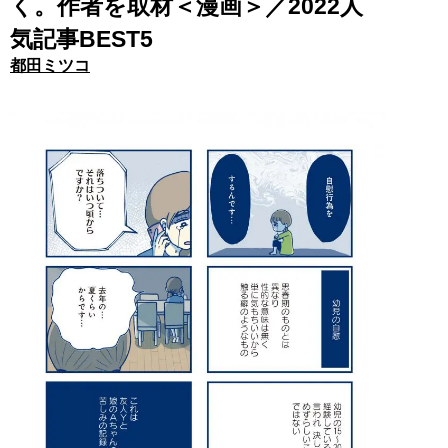
く。作者を取材＜漫画＞／2022人
気記事BEST5
都田ミツコ