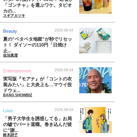
「ゴンチャ」を選ぶワケ。タピオ
カの...
スギアカツキ
2026.08.04
Beauty
夏の“ベタベタ地獄”が秒でリセッ
ト！ ダイソーの110円「日焼け
止...
佐治真澄
2026.08.04
Entertainment
実写版『モアナ』が「コントの衣
装みたい」と大炎上も…マウイ役
ドウェ...
BANG SHOWBIZ
2026.08.04
Love
「男子大学生を誘惑してる」お局
の嘘でパート退職。巻き込んだ彼
に“謝...
鈴木詩子