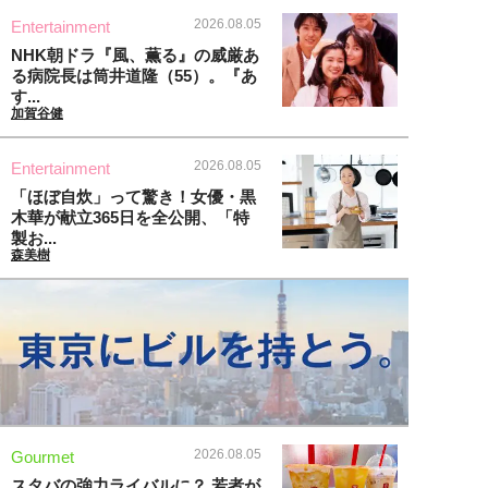
2026.08.05
Entertainment
NHK朝ドラ『風、薫る』の威厳あ
る病院長は筒井道隆（55）。『あ
す...
加賀谷健
2026.08.05
Entertainment
「ほぼ自炊」って驚き！女優・黒
木華が献立365日を全公開、「特
製お...
森美樹
2026.08.05
Gourmet
スタバの強力ライバルに？ 若者が