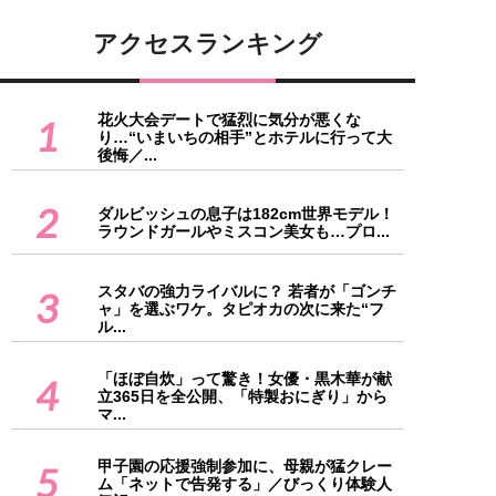
アクセスランキング
花火大会デートで猛烈に気分が悪くな
1
り…“いまいちの相手”とホテルに行って大
後悔／...
2
ダルビッシュの息子は182cm世界モデル！
ラウンドガールやミスコン美女も…プロ...
スタバの強力ライバルに？ 若者が「ゴンチ
3
ャ」を選ぶワケ。タピオカの次に来た“フ
ル...
「ほぼ自炊」って驚き！女優・黒木華が献
4
立365日を全公開、「特製おにぎり」から
マ...
甲子園の応援強制参加に、母親が猛クレー
5
ム「ネットで告発する」／びっくり体験人