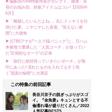
▶編集部のiHerb愛用者がセレクト。健康・美
容のお悩み別、鉄板アイテムはコレ!【2026年
6月】
▶「離婚したいんだよね...」夫にドッキリを仕
掛けた妻。ニヤニヤした直後、“笑えない展
開”に大後悔
▶元TBSアナが“一人で猛パニック”に。日ハム
本拠地で遭遇した「人気コーチ」が放ってい
た“圧倒的なオーラ”の正体
▶「旅行に絶対持っていきたいポーチ」が無
印にあった! 濡れたものを入れてもすぐ乾
く“底面の秘密”に大満足
この特集の前回記事
長谷川京子の脱ぎっぷりがスゴ
イ。『金魚妻』キュンとする不
倫濡れ場が盛りだくさん／2022
人気記事BEST5