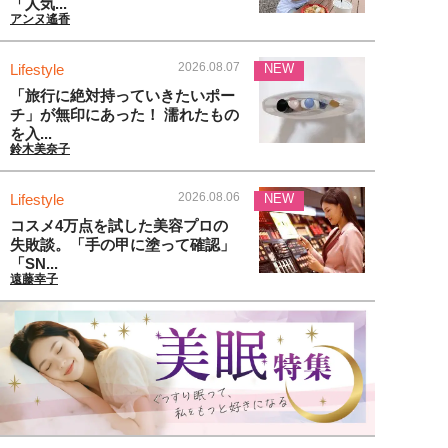
「人気...
アンヌ遙香
2026.08.07
Lifestyle
NEW
「旅行に絶対持っていきたいポー
チ」が無印にあった！ 濡れたもの
を入...
鈴木美奈子
2026.08.06
Lifestyle
NEW
コスメ4万点を試した美容プロの
失敗談。「手の甲に塗って確認」
「SN...
遠藤幸子