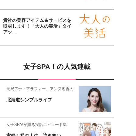
貴社の美容アイテム＆サービスを
取材します！「大人の美活」タイ
アッ...
女子SPA！の人気連載
元局アナ・アラフォー、アンヌ遙香の
北海道シンプルライフ
女子SPA!が贈る実話エピソード集
実録！私の人生、泣き笑い