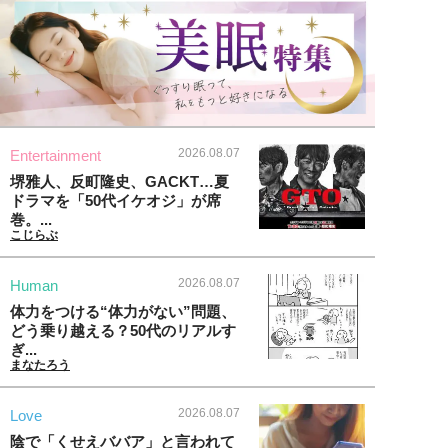
2026.08.07
Entertainment
堺雅人、反町隆史、GACKT…夏
ドラマを「50代イケオジ」が席
巻。...
こじらぶ
2026.08.07
Human
体力をつける“体力がない”問題、
どう乗り越える？50代のリアルす
ぎ...
まなたろう
2026.08.07
Love
陰で「くせえババア」と言われて