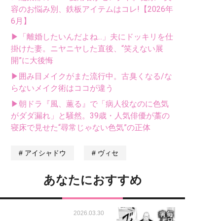
容のお悩み別、鉄板アイテムはコレ!【2026年
6月】
▶「離婚したいんだよね...」夫にドッキリを仕
掛けた妻。ニヤニヤした直後、“笑えない展
開”に大後悔
▶囲み目メイクがまた流行中。古臭くなる/な
らないメイク術はココが違う
▶朝ドラ『風、薫る』で「病人役なのに色気
がダダ漏れ」と騒然。39歳・人気俳優が藁の
寝床で見せた“尋常じゃない色気”の正体
アイシャドウ
ヴィセ
あなたにおすすめ
2026.03.30