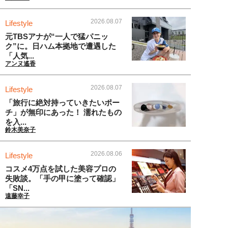
2026.08.07
Lifestyle
元TBSアナが“一人で猛パニッ
ク”に。日ハム本拠地で遭遇した
「人気...
アンヌ遙香
2026.08.07
Lifestyle
「旅行に絶対持っていきたいポー
チ」が無印にあった！ 濡れたもの
を入...
鈴木美奈子
2026.08.06
Lifestyle
コスメ4万点を試した美容プロの
失敗談。「手の甲に塗って確認」
「SN...
遠藤幸子