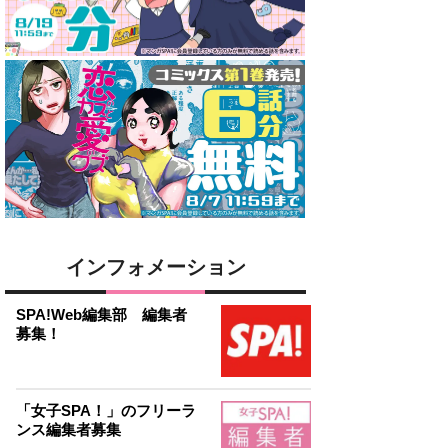
インフォメーション
SPA!Web編集部 編集者
募集！
「女子SPA！」のフリーラ
ンス編集者募集