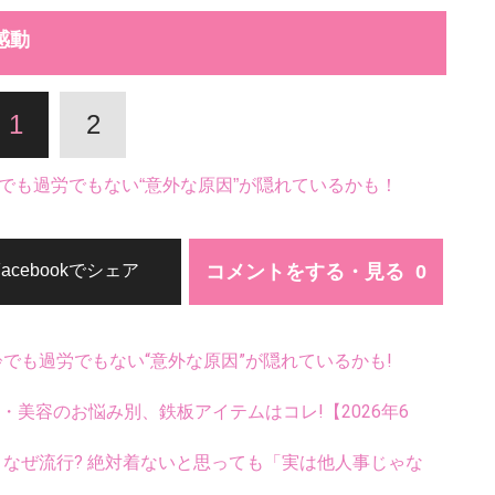
感動
1
2
でも過労でもない“意外な原因”が隠れているかも！
コメントをする・見る
Facebookでシェア
齢でも過労でもない“意外な原因”が隠れているかも!
康・美容のお悩み別、鉄板アイテムはコレ!【2026年6
ス、なぜ流行? 絶対着ないと思っても「実は他人事じゃな