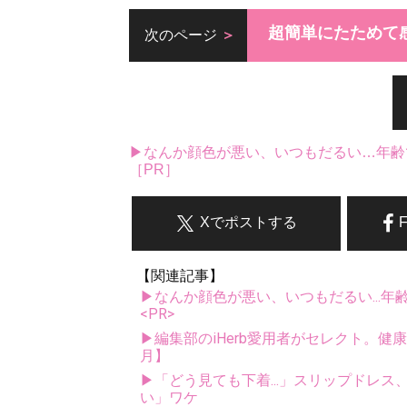
超簡単にたためて
次のページ
▶なんか顔色が悪い、いつもだるい…年齢
［PR］
Xでポストする
【関連記事】
▶なんか顔色が悪い、いつもだるい...年
<PR>
▶編集部のiHerb愛用者がセレクト。健
月】
▶「どう見ても下着...」スリップドレ
い」ワケ