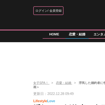
ログイン
会員登録
HOME
恋愛・結婚
エンタ
女子SPA！
恋愛・結婚
浮気した婚約者に
画＞
更新日：2022.12.28 09:49
Lifestyle
Love