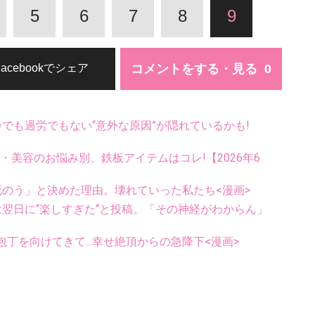
5
6
7
8
9
コメントをする・見る
Facebookでシェア
齢でも過労でもない“意外な原因”が隠れているかも!
康・美容のお悩み別、鉄板アイテムはコレ!【2026年6
死のう」と決めた理由。壊れていった私たち<漫画>
翌日に“楽しすぎた“と投稿。「その神経がわからん」
丁を向けてきて...幸せ絶頂からの急降下<漫画>