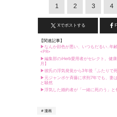
1
2
3
4
Xでポストする
【関連記事】
▶なんか顔色が悪い、いつもだるい...年
<PR>
▶編集部のiHerb愛用者がセレクト。健
月】
▶彼氏の浮気発覚から3年後「ふたりで
▶元ジャンポケ斉藤に求刑7年でも、妻は
と騒然
▶浮気した婚約者が「一緒に死のう」と包
漫画