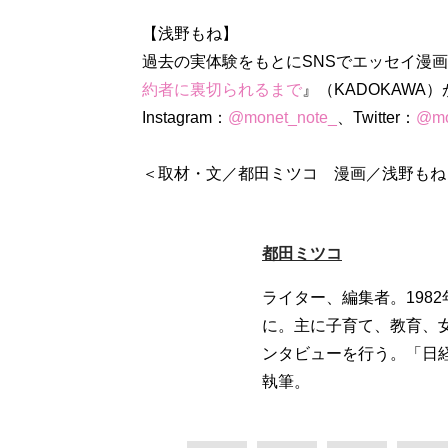
【浅野もね】
過去の実体験をもとにSNSでエッセイ漫
約者に裏切られるまで
』（KADOKAWA
Instagram：
@monet_note_
、Twitter：
@mo
＜取材・文／都田ミツコ 漫画／浅野もね
都田ミツコ
ライター、編集者。198
に。主に子育て、教育、
ンタビューを行う。「日経
執筆。