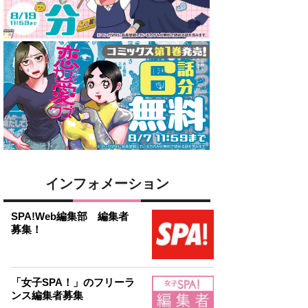
インフォメーション
SPA!Web編集部 編集者
募集！
「女子SPA！」のフリーラ
ンス編集者募集