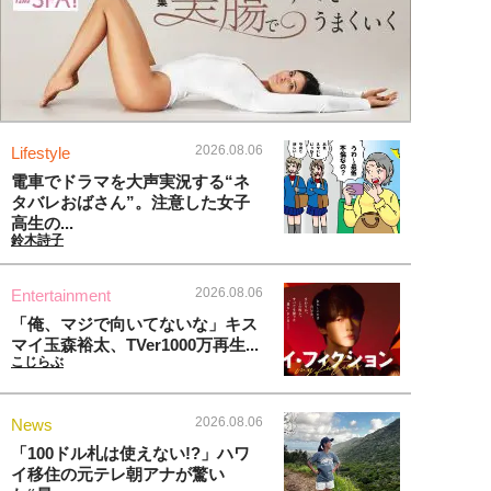
2026.08.06
Lifestyle
電車でドラマを大声実況する“ネ
タバレおばさん”。注意した女子
高生の...
鈴木詩子
2026.08.06
Entertainment
「俺、マジで向いてないな」キス
マイ玉森裕太、TVer1000万再生...
こじらぶ
2026.08.06
News
「100ドル札は使えない!?」ハワ
イ移住の元テレ朝アナが驚い