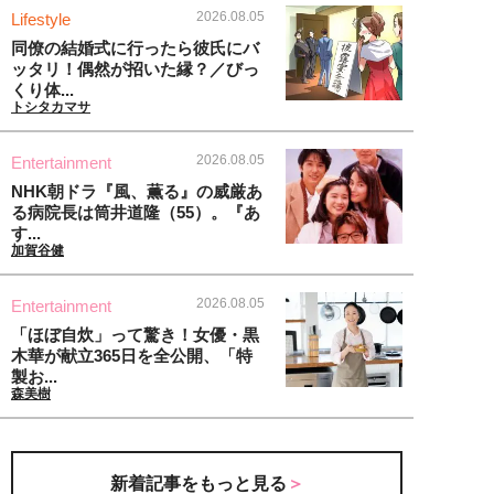
2026.08.05
Lifestyle
同僚の結婚式に行ったら彼氏にバ
ッタリ！偶然が招いた縁？／びっ
くり体...
トシタカマサ
2026.08.05
Entertainment
NHK朝ドラ『風、薫る』の威厳あ
る病院長は筒井道隆（55）。『あ
す...
加賀谷健
2026.08.05
Entertainment
「ほぼ自炊」って驚き！女優・黒
木華が献立365日を全公開、「特
製お...
森美樹
新着記事をもっと見る