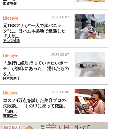
加賀谷健
2026.08.07
Lifestyle
元TBSアナが“一人で猛パニッ
ク”に。日ハム本拠地で遭遇した
「人気...
アンヌ遙香
2026.08.07
Lifestyle
「旅行に絶対持っていきたいポー
チ」が無印にあった！ 濡れたもの
を入...
鈴木美奈子
2026.08.06
Lifestyle
コスメ4万点を試した美容プロの
失敗談。「手の甲に塗って確認」
「SN...
遠藤幸子