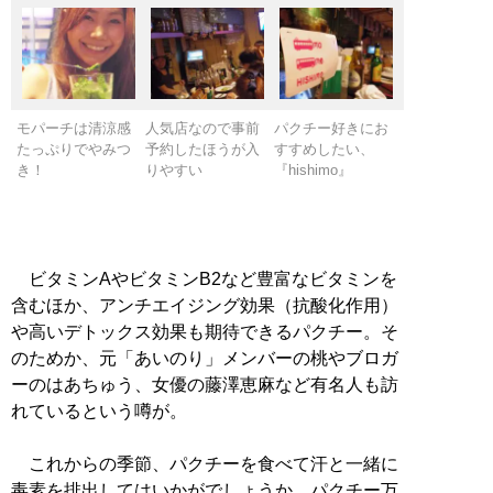
モパーチは清涼感
人気店なので事前
パクチー好きにお
たっぷりでやみつ
予約したほうが入
すすめしたい、
き！
りやすい
『hishimo』
ビタミンAやビタミンB2など豊富なビタミンを
含むほか、アンチエイジング効果（抗酸化作用）
や高いデトックス効果も期待できるパクチー。そ
のためか、元「あいのり」メンバーの桃やブロガ
ーのはあちゅう、女優の藤澤恵麻など有名人も訪
れているという噂が。
これからの季節、パクチーを食べて汗と一緒に
毒素を排出してはいかがでしょうか。パクチー万