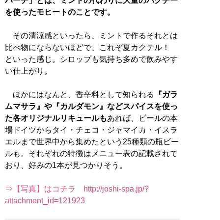
パーチ」とは、ミントの代わりに大量のパクチー
を使ったモヒートのことです。
その清涼感といったら、ミントで作るそれとは
比べ物にならないほどで、これぞ夏カクテル！
といった感じ。シロップも気持ち多めで飲みやす
い仕上がり。
ほかにはなんと、香辛料として知られる
『ガラ
ムマサラ』や『カルダモン』などスパイスを使っ
た各オリジナルリキュールも
あれば、ビールの本
場ドイツからタイ・チェコ・ジャマイカ・イスラ
エルまで世界中から集めたという25種類の瓶ビー
ルも。それぞれの特徴はメニュー表の記載されて
おり、好みの1本が見つかりそう。
⇒【写真】はコチラ http://joshi-spa.jp/?
attachment_id=121923