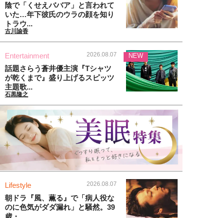
陰で「くせえババア」と言われて
いた…年下彼氏のウラの顔を知り
トラウ...
古川諭香
2026.08.07
Entertainment
NEW
話題さらう蒼井優主演『Tシャツ
が乾くまで』盛り上げるスピッツ
主題歌...
石黒隆之
2026.08.07
Lifestyle
朝ドラ『風、薫る』で「病人役な
のに色気がダダ漏れ」と騒然。39
歳・...