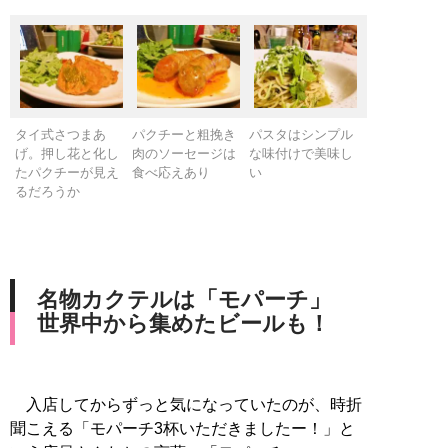
タイ式さつまあ
パクチーと粗挽き
パスタはシンプル
げ。押し花と化し
肉のソーセージは
な味付けで美味し
たパクチーが見え
食べ応えあり
い
るだろうか
名物カクテルは「モパーチ」
世界中から集めたビールも！
入店してからずっと気になっていたのが、時折
聞こえる「モパーチ3杯いただきましたー！」と