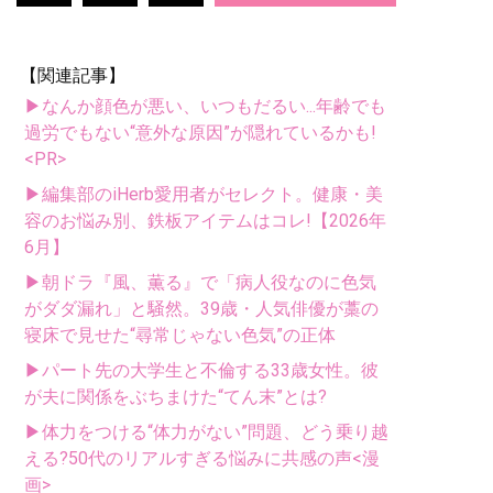
【関連記事】
▶なんか顔色が悪い、いつもだるい...年齢でも
過労でもない“意外な原因”が隠れているかも!
<PR>
▶編集部のiHerb愛用者がセレクト。健康・美
容のお悩み別、鉄板アイテムはコレ!【2026年
6月】
▶朝ドラ『風、薫る』で「病人役なのに色気
がダダ漏れ」と騒然。39歳・人気俳優が藁の
寝床で見せた“尋常じゃない色気”の正体
▶パート先の大学生と不倫する33歳女性。彼
が夫に関係をぶちまけた“てん末”とは?
▶体力をつける“体力がない”問題、どう乗り越
える?50代のリアルすぎる悩みに共感の声<漫
画>