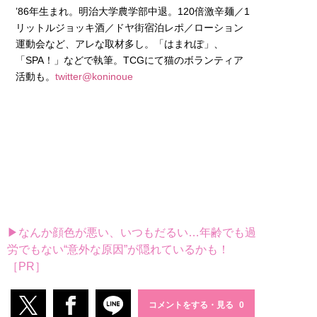
’86年生まれ。明治大学農学部中退。120倍激辛麺／1
リットルジョッキ酒／ドヤ街宿泊レポ／ローション
運動会など、アレな取材多し。「はまれぽ」、
「SPA！」などで執筆。TCGにて猫のボランティア
活動も。
twitter@koninoue
▶なんか顔色が悪い、いつもだるい…年齢でも過
労でもない“意外な原因”が隠れているかも！
［PR］
コメントをする・見る