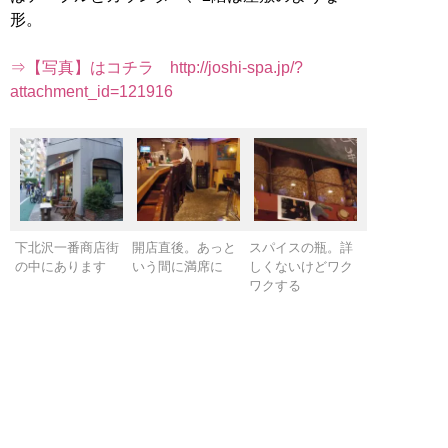
形。
⇒【写真】はコチラ http://joshi-spa.jp/?
attachment_id=121916
下北沢一番商店街
開店直後。あっと
スパイスの瓶。詳
の中にあります
いう間に満席に
しくないけどワク
ワクする