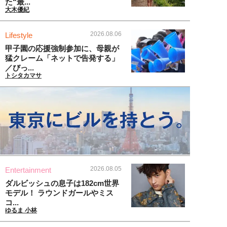
た“最...
大木優紀
2026.08.06
Lifestyle
甲子園の応援強制参加に、母親が
猛クレーム「ネットで告発する」
／びっ...
トシタカマサ
2026.08.05
Entertainment
ダルビッシュの息子は182cm世界
モデル！ ラウンドガールやミス
コ...
ゆるま 小林