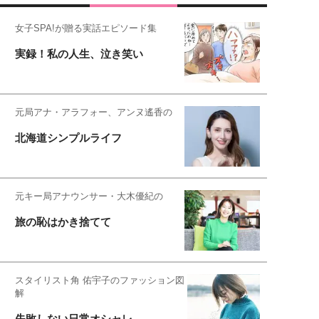
女子SPA!が贈る実話エピソード集
実録！私の人生、泣き笑い
元局アナ・アラフォー、アンヌ遙香の
北海道シンプルライフ
元キー局アナウンサー・大木優紀の
旅の恥はかき捨てて
スタイリスト角 佑宇子のファッション図
解
失敗しない日常オシャレ