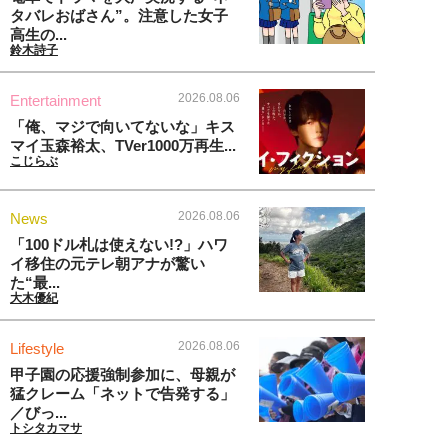
タバレおばさん”。注意した女子
高生の...
鈴木詩子
2026.08.06
Entertainment
「俺、マジで向いてないな」キス
マイ玉森裕太、TVer1000万再生...
こじらぶ
2026.08.06
News
「100ドル札は使えない!?」ハワ
イ移住の元テレ朝アナが驚い
た“最...
大木優紀
2026.08.06
Lifestyle
甲子園の応援強制参加に、母親が
猛クレーム「ネットで告発する」
／びっ...
トシタカマサ