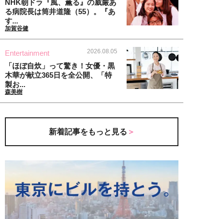
NHK朝ドラ『風、薫る』の威厳あ
る病院長は筒井道隆（55）。『あ
す...
加賀谷健
2026.08.05
Entertainment
「ほぼ自炊」って驚き！女優・黒
木華が献立365日を全公開、「特
製お...
森美樹
新着記事をもっと見る