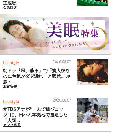
主題歌...
石黒隆之
2026.08.07
Lifestyle
朝ドラ『風、薫る』で「病人役な
のに色気がダダ漏れ」と騒然。39
歳・...
加賀谷健
2026.08.07
Lifestyle
元TBSアナが“一人で猛パニッ
ク”に。日ハム本拠地で遭遇した
「人気...
アンヌ遙香