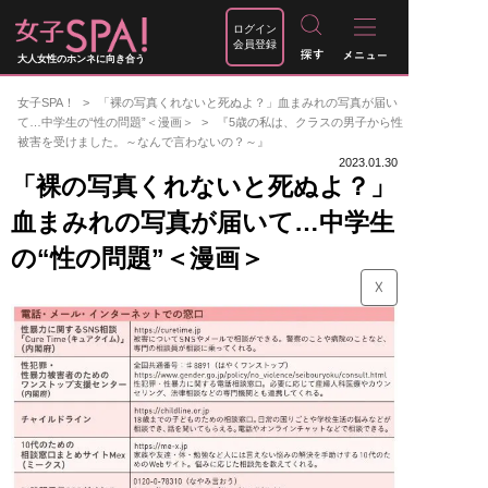
ログイン
会員登録
大人女性のホンネに向き合う
女子SPA！
「裸の写真くれないと死ぬよ？」血まみれの写真が届い
て…中学生の“性の問題”＜漫画＞
『5歳の私は、クラスの男子から性
被害を受けました。～なんで言わないの？～』
2023.01.30
「裸の写真くれないと死ぬよ？」
血まみれの写真が届いて…中学生
の“性の問題”＜漫画＞
☓