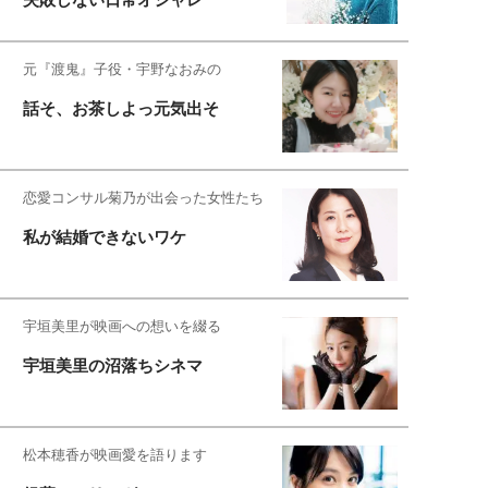
元『渡鬼』子役・宇野なおみの
話そ、お茶しよっ元気出そ
恋愛コンサル菊乃が出会った女性たち
私が結婚できないワケ
宇垣美里が映画への想いを綴る
宇垣美里の沼落ちシネマ
松本穂香が映画愛を語ります