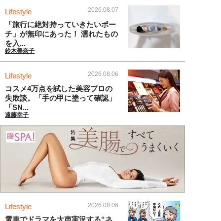
2026.08.07
Lifestyle
「旅行に絶対持っていきたいポー
チ」が無印にあった！ 濡れたもの
を入...
鈴木美奈子
2026.08.06
Lifestyle
コスメ4万点を試した美容プロの
失敗談。「手の甲に塗って確認」
「SN...
遠藤幸子
2026.08.06
Lifestyle
電車でドラマを大声実況する“ネ