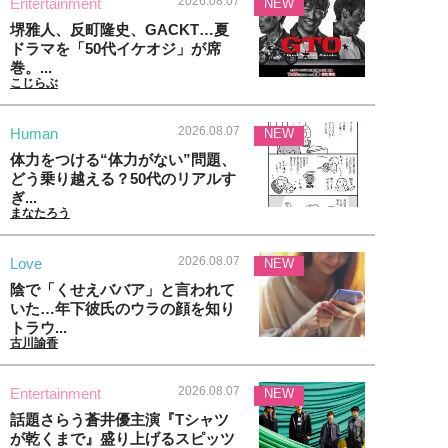
2026.08.07
Entertainment
NEW
堺雅人、反町隆史、GACKT…夏
ドラマを「50代イケオジ」が席
巻。...
こじらぶ
2026.08.07
Human
NEW
体力をつける“体力がない”問題、
どう乗り越える？50代のリアルす
ぎ...
まなたろう
2026.08.07
Love
NEW
陰で「くせえババア」と言われて
いた…年下彼氏のウラの顔を知り
トラウ...
古川諭香
2026.08.07
Entertainment
NEW
話題さらう蒼井優主演『Tシャツ
が乾くまで』盛り上げるスピッツ