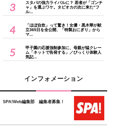
スタバの強力ライバルに？ 若者が「ゴンチ
3
ャ」を選ぶワケ。タピオカの次に来た“フ
ル...
「ほぼ自炊」って驚き！女優・黒木華が献
4
立365日を全公開、「特製おにぎり」から
マ...
甲子園の応援強制参加に、母親が猛クレー
5
ム「ネットで告発する」／びっくり体験人
気記...
インフォメーション
SPA!Web編集部 編集者募集！