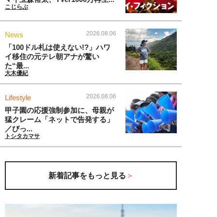
こじらぶ
2026.08.06
News
「100ドル札は使えない!?」ハワ
イ移住の元テレ朝アナが驚い
た“最...
大木優紀
2026.08.06
Lifestyle
甲子園の応援強制参加に、母親が
猛クレーム「ネットで告発する」
／びっ...
トシタカマサ
新着記事をもっと見る