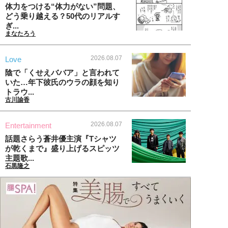
体力をつける“体力がない”問題、
どう乗り越える？50代のリアルす
ぎ...
まなたろう
2026.08.07
Love
陰で「くせえババア」と言われて
いた…年下彼氏のウラの顔を知り
トラウ...
古川諭香
2026.08.07
Entertainment
話題さらう蒼井優主演『Tシャツ
が乾くまで』盛り上げるスピッツ
主題歌...
石黒隆之