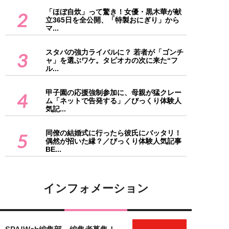
「ほぼ自炊」って驚き！女優・黒木華が献
2
立365日を全公開、「特製おにぎり」から
マ...
スタバの強力ライバルに？ 若者が「ゴンチ
3
ャ」を選ぶワケ。タピオカの次に来た“フ
ル...
甲子園の応援強制参加に、母親が猛クレー
4
ム「ネットで告発する」／びっくり体験人
気記...
同僚の結婚式に行ったら彼氏にバッタリ！
5
偶然が招いた縁？／びっくり体験人気記事
BE...
インフォメーション