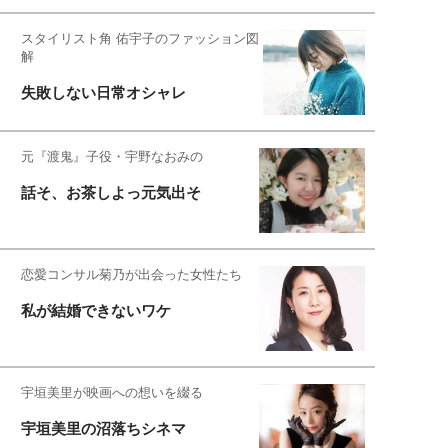
スタイリスト角 佑宇子のファッション図
解
失敗しない日常オシャレ
元『渡鬼』子役・宇野なおみの
話そ、お茶しよっ元気出そ
恋愛コンサル菊乃が出会った女性たち
私が結婚できないワケ
宇垣美里が映画への想いを綴る
宇垣美里の沼落ちシネマ