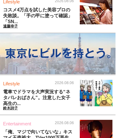
2026.08.06
Lifestyle
コスメ4万点を試した美容プロの
失敗談。「手の甲に塗って確認」
「SN...
遠藤幸子
2026.08.06
Lifestyle
電車でドラマを大声実況する“ネ
タバレおばさん”。注意した女子
高生の...
鈴木詩子
2026.08.06
Entertainment
「俺、マジで向いてないな」キス
マイ玉森裕太、TVer1000万再生...