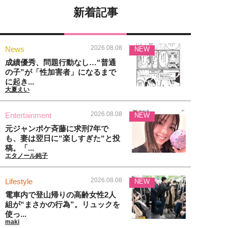
新着記事
2026.08.08
News
NEW
成績優秀、問題行動なし…“普通
の子”が「性加害者」になるまで
に起き...
大夏えい
2026.08.08
Entertainment
NEW
元ジャンポケ斉藤に求刑7年で
も、妻は翌日に“楽しすぎた“と投
稿。「...
エタノール純子
2026.08.08
Lifestyle
NEW
電車内で登山帰りの高齢女性2人
組が“まさかの行為”。リュックを
使っ...
maki