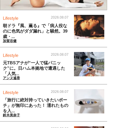
2026.08.07
Lifestyle
朝ドラ『風、薫る』で「病人役な
のに色気がダダ漏れ」と騒然。39
歳・...
加賀谷健
2026.08.07
Lifestyle
元TBSアナが“一人で猛パニッ
ク”に。日ハム本拠地で遭遇した
「人気...
アンヌ遙香
2026.08.07
Lifestyle
「旅行に絶対持っていきたいポー
チ」が無印にあった！ 濡れたもの
を入...
鈴木美奈子