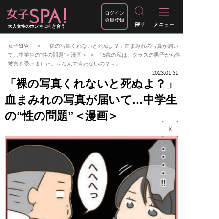
ログイン
会員登録
大人女性のホンネに向き合う
女子SPA！
「裸の写真くれないと死ぬよ？」血まみれの写真が届い
て…中学生の“性の問題”＜漫画＞
『5歳の私は、クラスの男子から性
被害を受けました。～なんで言わないの？～』
2023.01.31
「裸の写真くれないと死ぬよ？」
血まみれの写真が届いて…中学生
の“性の問題”＜漫画＞
☓