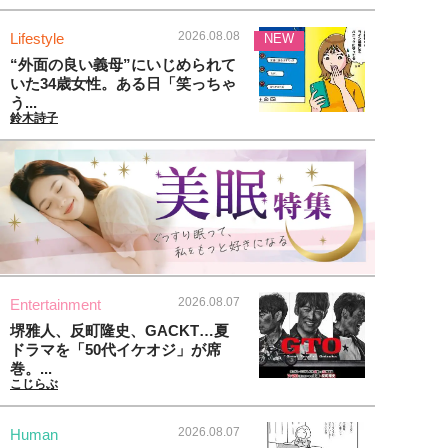
2026.08.08
Lifestyle
NEW
“外面の良い義母”にいじめられて
いた34歳女性。ある日「笑っちゃ
う...
鈴木詩子
2026.08.07
Entertainment
堺雅人、反町隆史、GACKT…夏
ドラマを「50代イケオジ」が席
巻。...
こじらぶ
2026.08.07
Human