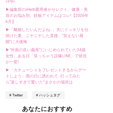
<PR>
▶編集部のiHerb愛用者がセレクト。健康・美
容のお悩み別、鉄板アイテムはコレ!【2026年
6月】
▶「離婚したいんだよね...」夫にドッキリを仕
掛けた妻。ニヤニヤした直後、“笑えない展
開”に大後悔
▶“外面の良い義母”にいじめられていた34歳
女性。ある日「笑っちゃう誤爆LINE」で状況
が一変!
▶「カチューシャをプレゼントするからデー
トしよう」雨の日に誘われて...行ってみた
ら“楽しすぎて驚いた”まさかの場所は
Twitter
ハッシュタグ
あなたにおすすめ