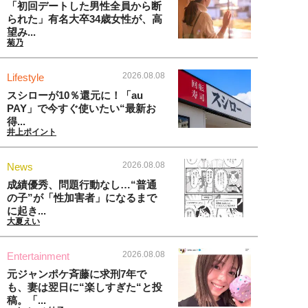
「初回デートした男性全員から断
られた」有名大卒34歳女性が、高
望み...
菊乃
2026.08.08
Lifestyle
スシローが10％還元に！「au
PAY」で今すぐ使いたい“最新お
得...
井上ポイント
2026.08.08
News
成績優秀、問題行動なし…“普通
の子”が「性加害者」になるまで
に起き...
大夏えい
2026.08.08
Entertainment
元ジャンポケ斉藤に求刑7年で
も、妻は翌日に“楽しすぎた“と投
稿。「...