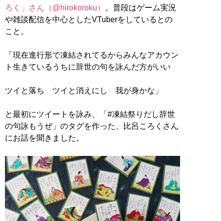
ろく」さん（@hirokoroku）
。普段はゲーム実況
や雑談配信を中心としたVTuberをしているとの
こと。
「現在進行形で凍結されてるからみんなアカウン
ト生きているうちに辞世の句を詠んだ方がいい
ツイと落ち ツイと消えにし 我が身かな」
と最初にツイートを詠み、「#凍結祭りだし辞世
の句詠もうぜ」のタグを作った、比呂ころくさん
にお話を聞きました。