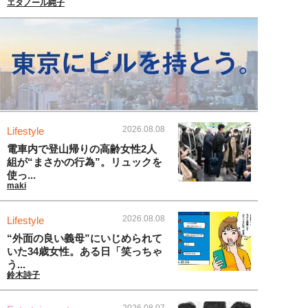
エタノール純子
2026.08.08
Lifestyle
電車内で登山帰りの高齢女性2人
組が“まさかの行為”。リュックを
使っ...
maki
2026.08.08
Lifestyle
“外面の良い義母”にいじめられて
いた34歳女性。ある日「笑っちゃ
う...
鈴木詩子
2026.08.07