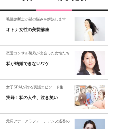
毛髪診断士が髪の悩みを解決します
オトナ女性の美髪講座
恋愛コンサル菊乃が出会った女性たち
私が結婚できないワケ
女子SPA!が贈る実話エピソード集
実録！私の人生、泣き笑い
元局アナ・アラフォー、アンヌ遙香の