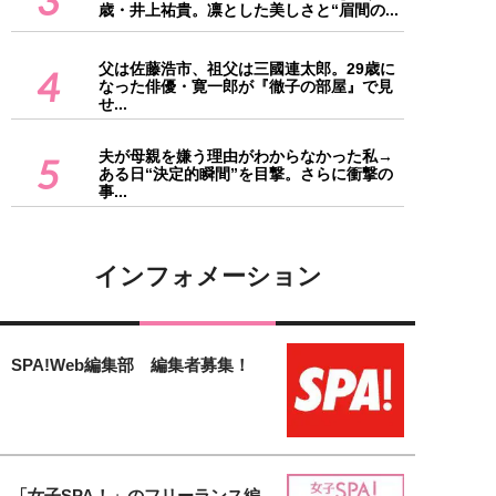
3
歳・井上祐貴。凛とした美しさと“眉間の...
父は佐藤浩市、祖父は三國連太郎。29歳に
4
なった俳優・寛一郎が『徹子の部屋』で見
せ...
夫が母親を嫌う理由がわからなかった私→
5
ある日“決定的瞬間”を目撃。さらに衝撃の
事...
インフォメーション
SPA!Web編集部 編集者募集！
「女子SPA！」のフリーランス編