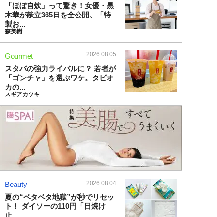
「ほぼ自炊」って驚き！女優・黒
木華が献立365日を全公開、「特
製お...
森美樹
2026.08.05
Gourmet
スタバの強力ライバルに？ 若者が
「ゴンチャ」を選ぶワケ。タピオ
カの...
スギアカツキ
2026.08.04
Beauty
夏の“ベタベタ地獄”が秒でリセッ
ト！ ダイソーの110円「日焼け
止...