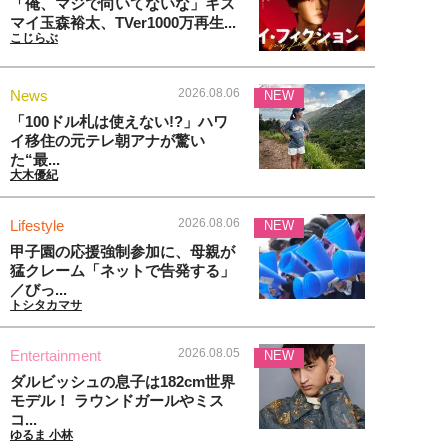
「俺、マジで向いてないな」キス
マイ玉森裕太、TVer1000万再生...
こじらぶ
2026.08.06
News
NEW
「100ドル札は使えない!?」ハワ
イ移住の元テレ朝アナが驚い
た“最...
大木優紀
2026.08.06
Lifestyle
NEW
甲子園の応援強制参加に、母親が
猛クレーム「ネットで告発する」
／びっ...
トシタカマサ
2026.08.05
Entertainment
NEW
ダルビッシュの息子は182cm世界
モデル！ ラウンドガールやミス
コ...
ゆるま 小林