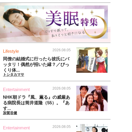
2026.08.05
Lifestyle
同僚の結婚式に行ったら彼氏にバ
ッタリ！偶然が招いた縁？／びっ
くり体...
トシタカマサ
2026.08.05
Entertainment
NHK朝ドラ『風、薫る』の威厳あ
る病院長は筒井道隆（55）。『あ
す...
加賀谷健
2026.08.05
Entertainment