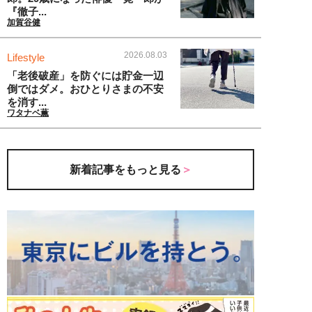
『徹子...
加賀谷健
2026.08.03
Lifestyle
「老後破産」を防ぐには貯金一辺
倒ではダメ。おひとりさまの不安
を消す...
ワタナベ薫
新着記事をもっと見る