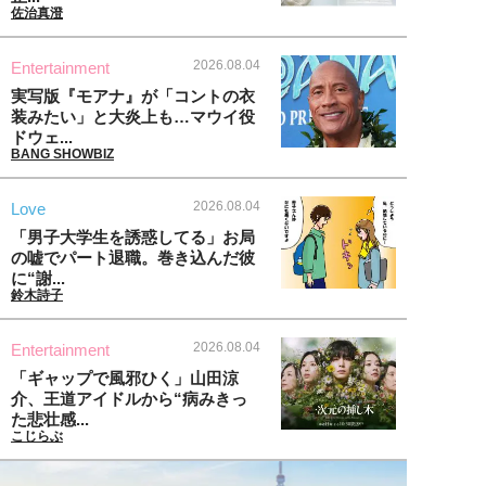
佐治真澄
2026.08.04
Entertainment
実写版『モアナ』が「コントの衣
装みたい」と大炎上も…マウイ役
ドウェ...
BANG SHOWBIZ
2026.08.04
Love
「男子大学生を誘惑してる」お局
の嘘でパート退職。巻き込んだ彼
に“謝...
鈴木詩子
2026.08.04
Entertainment
「ギャップで風邪ひく」山田涼
介、王道アイドルから“病みきっ
た悲壮感...
こじらぶ