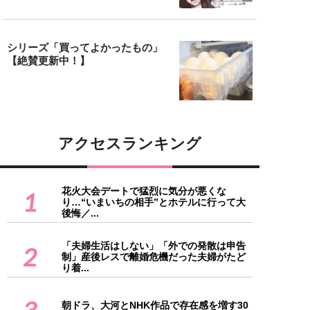
シリーズ「買ってよかったもの」
【絶賛更新中！】
アクセスランキング
花火大会デートで猛烈に気分が悪くな
1
り…“いまいちの相手”とホテルに行って大
後悔／...
「夫婦生活はしない」「外での発散は申告
2
制」産後レスで離婚危機だった夫婦がたど
り着...
朝ドラ、大河とNHK作品で存在感を増す30