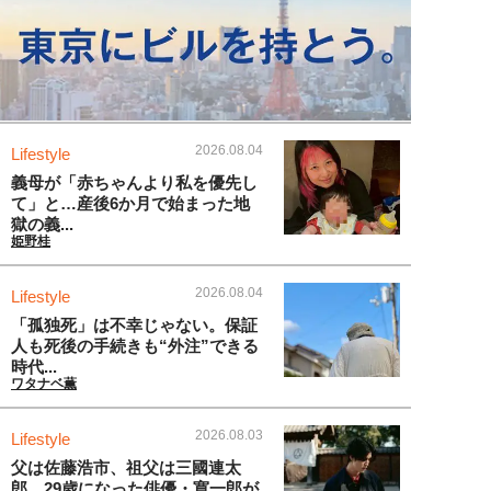
2026.08.04
Lifestyle
義母が「赤ちゃんより私を優先し
て」と…産後6か月で始まった地
獄の義...
姫野桂
2026.08.04
Lifestyle
「孤独死」は不幸じゃない。保証
人も死後の手続きも“外注”できる
時代...
ワタナベ薫
2026.08.03
Lifestyle
父は佐藤浩市、祖父は三國連太
郎。29歳になった俳優・寛一郎が