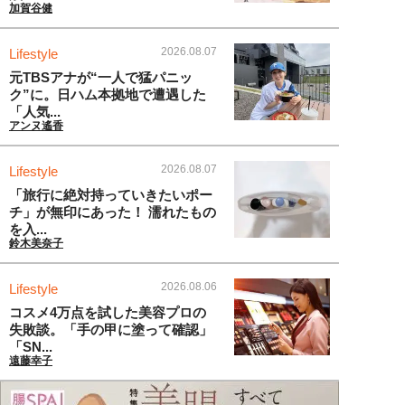
加賀谷健
2026.08.07
Lifestyle
元TBSアナが“一人で猛パニッ
ク”に。日ハム本拠地で遭遇した
「人気...
アンヌ遙香
2026.08.07
Lifestyle
「旅行に絶対持っていきたいポー
チ」が無印にあった！ 濡れたもの
を入...
鈴木美奈子
2026.08.06
Lifestyle
コスメ4万点を試した美容プロの
失敗談。「手の甲に塗って確認」
「SN...
遠藤幸子