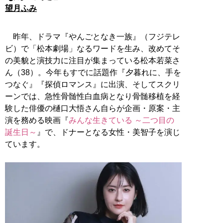
望月ふみ
昨年、ドラマ『やんごとなき一族』（フジテレ
ビ）で「松本劇場」なるワードを生み、改めてそ
の美貌と演技力に注目が集まっている松本若菜さ
ん（38）。今年もすでに話題作『夕暮れに、手を
つなぐ』『探偵ロマンス』に出演、そしてスクリ
ーンでは、急性骨髄性白血病となり骨髄移植を経
験した俳優の樋口大悟さん自らが企画・原案・主
演を務める映画『
みんな生きている ～二つ目の
誕生日～
』で、ドナーとなる女性・美智子を演じ
ています。