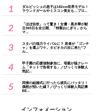
1
ダルビッシュの息子は182cm世界モデル！
ラウンドガールやミスコン美女も…プロ...
「ほぼ自炊」って驚き！女優・黒木華が献
2
立365日を全公開、「特製おにぎり」から
マ...
スタバの強力ライバルに？ 若者が「ゴンチ
3
ャ」を選ぶワケ。タピオカの次に来た“フ
ル...
甲子園の応援強制参加に、母親が猛クレー
4
ム「ネットで告発する」／びっくり体験人
気記...
同僚の結婚式に行ったら彼氏にバッタリ！
5
偶然が招いた縁？／びっくり体験人気記事
BE...
インフォメーション