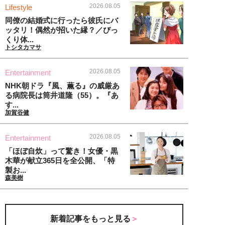
2026.08.05
Lifestyle
同僚の結婚式に行ったら彼氏にバ
ッタリ！偶然が招いた縁？／びっ
くり体...
トシタカマサ
2026.08.05
Entertainment
NHK朝ドラ『風、薫る』の威厳あ
る病院長は筒井道隆（55）。『あ
す...
加賀谷健
2026.08.05
Entertainment
「ほぼ自炊」って驚き！女優・黒
木華が献立365日を全公開、「特
製お...
森美樹
新着記事をもっと見る