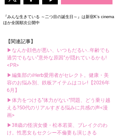
『みんな生きている ～二つ目の誕生日～』は新宿K’s cinema
ほか全国順次公開中
【関連記事】
▶なんか顔色が悪い、いつもだるい...年齢でも
過労でもない“意外な原因”が隠れているかも!
<PR>
▶編集部のiHerb愛用者がセレクト。健康・美
容のお悩み別、鉄板アイテムはコレ!【2026年
6月】
▶体力をつける“体力がない”問題、どう乗り越
える?50代のリアルすぎる悩みに共感の声<漫
画>
▶38歳の怪演女優・松本若菜、ブレイクのわ
け。性悪女もセクシー不倫妻も演じきる