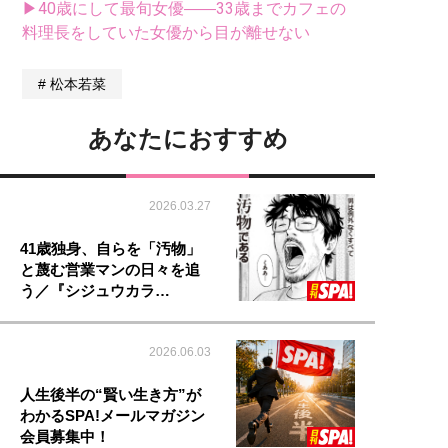
▶40歳にして最旬女優――33歳までカフェの
料理長をしていた女優から目が離せない
松本若菜
あなたにおすすめ
2026.03.27
41歳独身、自らを「汚物」
と蔑む営業マンの日々を追
う／『シジュウカラ…
2026.06.03
人生後半の“賢い生き方”が
わかるSPA!メールマガジン
会員募集中！