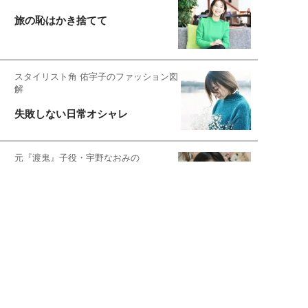
旅の恥はかき捨てて
スタイリスト角 佑宇子のファッション図
解
失敗しない日常オシャレ
元『渡鬼』子役・宇野なおみの
話そ、お茶しよっ元気出そ
恋愛コンサル菊乃が出会った女性たち
私が結婚できないワケ