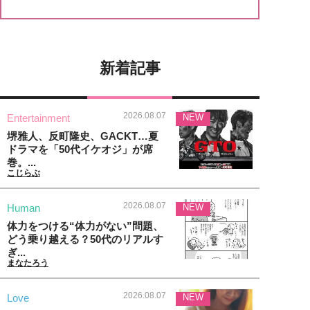
新着記事
2026.08.07
Entertainment
NEW
堺雅人、反町隆史、GACKT…夏
ドラマを「50代イケオジ」が席
巻。...
こじらぶ
2026.08.07
Human
NEW
体力をつける“体力がない”問題、
どう乗り越える？50代のリアルす
ぎ...
まなたろう
2026.08.07
Love
NEW