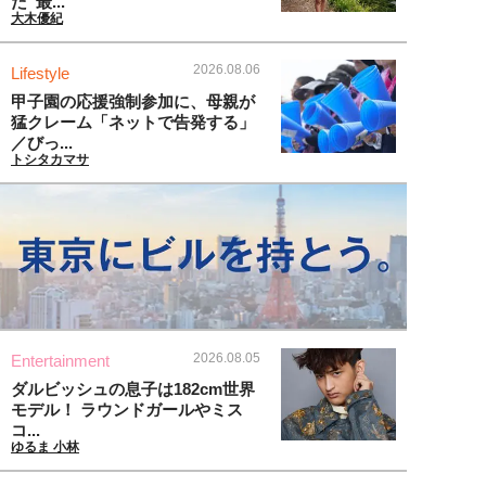
た“最...
大木優紀
2026.08.06
Lifestyle
甲子園の応援強制参加に、母親が
猛クレーム「ネットで告発する」
／びっ...
トシタカマサ
2026.08.05
Entertainment
ダルビッシュの息子は182cm世界
モデル！ ラウンドガールやミス
コ...
ゆるま 小林