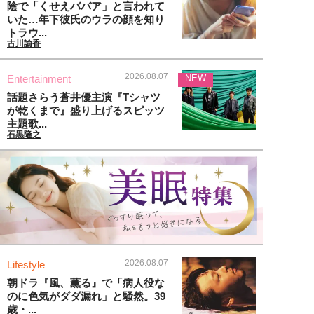
陰で「くせえババア」と言われて
いた…年下彼氏のウラの顔を知り
トラウ...
古川諭香
2026.08.07
Entertainment
NEW
話題さらう蒼井優主演『Tシャツ
が乾くまで』盛り上げるスピッツ
主題歌...
石黒隆之
2026.08.07
Lifestyle
朝ドラ『風、薫る』で「病人役な
のに色気がダダ漏れ」と騒然。39
歳・...