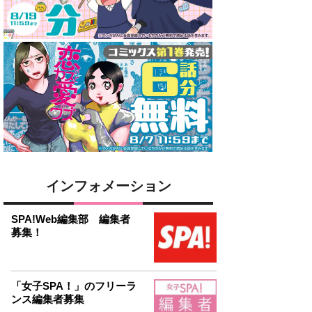
インフォメーション
SPA!Web編集部 編集者
募集！
「女子SPA！」のフリーラ
ンス編集者募集