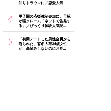
知りトラウマに／恋愛人気...
4
甲子園の応援強制参加に、母親
が猛クレーム「ネットで告発す
る」／びっくり体験人気記...
5
「初回デートした男性全員から
断られた」有名大卒34歳女性
が、高望みしないのにお見...