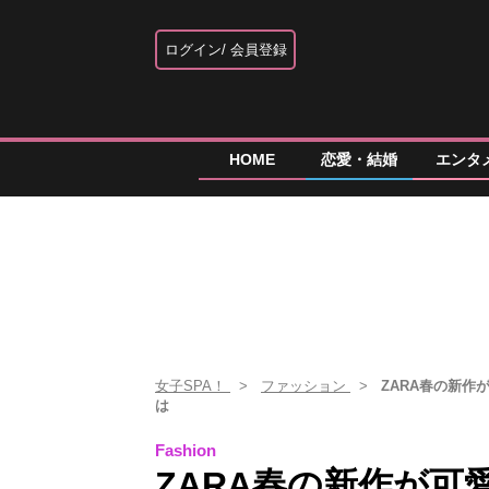
ログイン
会員登録
HOME
恋愛・結婚
エンタ
女子SPA！
ファッション
ZARA春の新作
は
Fashion
ZARA春の新作が可愛