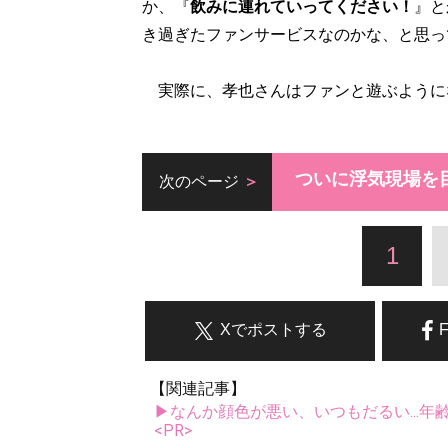
か、『
飲みに連れていってください！
』と
き過ぎたファンサービスなのかな、と思っ
実際に、孝也さんはファンと遊ぶように
ついに浮気現場を
次のページ
1
Xでポストする
【関連記事】
▶なんか顔色が悪い、いつもだるい...年
<PR>