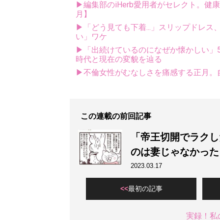
▶編集部のiHerb愛用者がセレクト。健
月】
▶「どう見ても下着...」スリップドレ
い」ワケ
▶「出続けているのになぜか懐かしい」5
時代と現在の変貌を辿る
▶不倫女性がむなしさを痛感する正月。自
この連載の前回記事
「帝王切開でラクし
のは妻じゃなかった
2023.03.17
最初の記事
実録！私