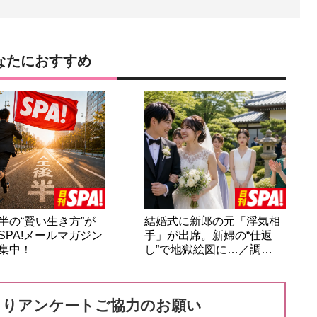
なたにおすすめ
半の“賢い生き方”が
結婚式に新郎の元「浮気相
SPA!メールマガジン
手」が出席。新婦の“仕返
集中！
し”で地獄絵図に…／調…