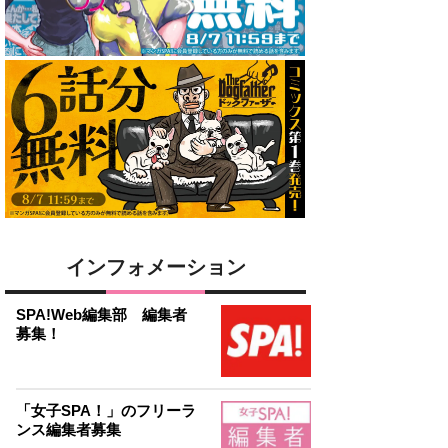
インフォメーション
SPA!Web編集部 編集者
募集！
「女子SPA！」のフリーラ
ンス編集者募集