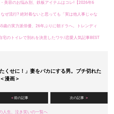
康・美容のお悩み別、鉄板アイテムはコレ!【2026年6
ス、なぜ流行? 絶対着ないと思っても「実は他人事じゃな
5歳の実力派俳優、26年ぶりに朝ドラへ。トレンディ
宅のトイレで別れを決意したワケ/恋愛人気記事BEST
たくせに！」妻をバカにする男。ブチ切れた
＜漫画＞
前の記事
次の記事
の人生、泣き笑いの一覧へ