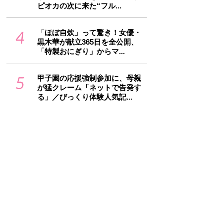
ピオカの次に来た“フル...
4
「ほぼ自炊」って驚き！女優・
黒木華が献立365日を全公開、
「特製おにぎり」からマ...
5
甲子園の応援強制参加に、母親
が猛クレーム「ネットで告発す
る」／びっくり体験人気記...