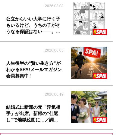
2026.03.08
公立からいい大学に行く子
もいるけど、うちの子がそ
うなる保証はない――。…
2026.06.03
人生後半の“賢い生き方”が
わかるSPA!メールマガジン
会員募集中！
2026.06.19
結婚式に新郎の元「浮気相
手」が出席。新婦の“仕返
し”で地獄絵図に…／調…