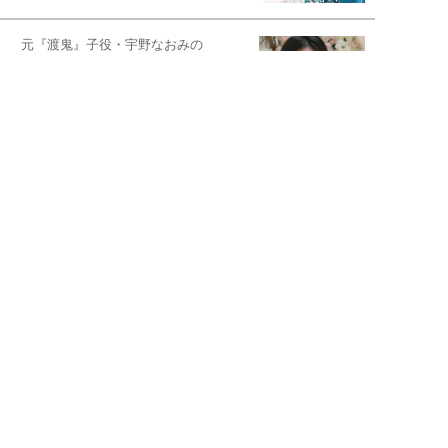
元『渡鬼』子役・宇野なおみの
話そ、お茶しよっ元気出そ
恋愛コンサル菊乃が出会った女性たち
私が結婚できないワケ
宇垣美里が映画への想いを綴る
宇垣美里の沼落ちシネマ
松本穂香が映画愛を語ります
銀幕ロンリーガール