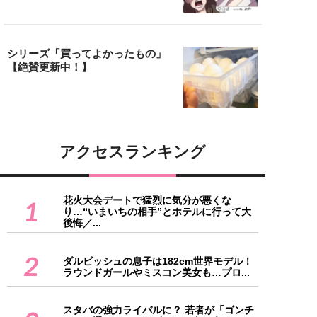
シリーズ「買ってよかったもの」
【絶賛更新中！】
アクセスランキング
花火大会デートで猛烈に気分が悪くな
1
り…“いまいちの相手”とホテルに行って大
後悔／...
2
ダルビッシュの息子は182cm世界モデル！
ラウンドガールやミスコン美女も…プロ...
スタバの強力ライバルに？ 若者が「ゴンチ