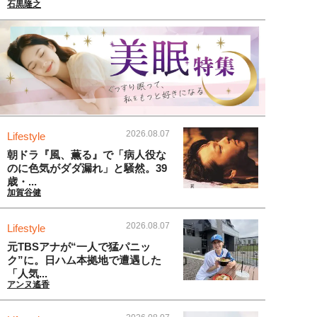
石黒隆之
2026.08.07
Lifestyle
朝ドラ『風、薫る』で「病人役な
のに色気がダダ漏れ」と騒然。39
歳・...
加賀谷健
2026.08.07
Lifestyle
元TBSアナが“一人で猛パニッ
ク”に。日ハム本拠地で遭遇した
「人気...
アンヌ遙香