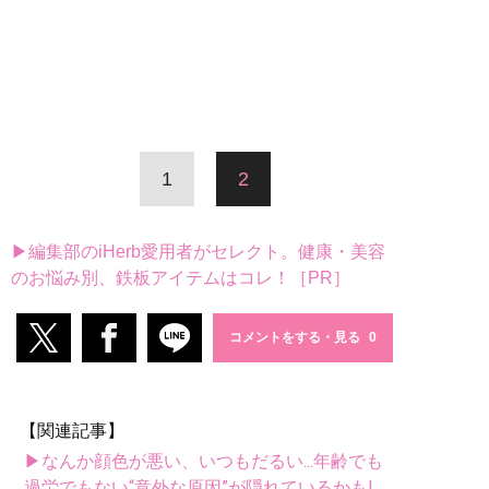
1
2
▶編集部のiHerb愛用者がセレクト。健康・美容
のお悩み別、鉄板アイテムはコレ！［PR］
コメントをする・見る
【関連記事】
▶なんか顔色が悪い、いつもだるい...年齢でも
過労でもない“意外な原因”が隠れているかも!