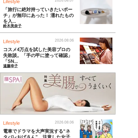
2026.08.07
Lifestyle
「旅行に絶対持っていきたいポー
チ」が無印にあった！ 濡れたもの
を入...
鈴木美奈子
2026.08.06
Lifestyle
コスメ4万点を試した美容プロの
失敗談。「手の甲に塗って確認」
「SN...
遠藤幸子
2026.08.06
Lifestyle
電車でドラマを大声実況する“ネ
タバレおばさん”。注意した女子