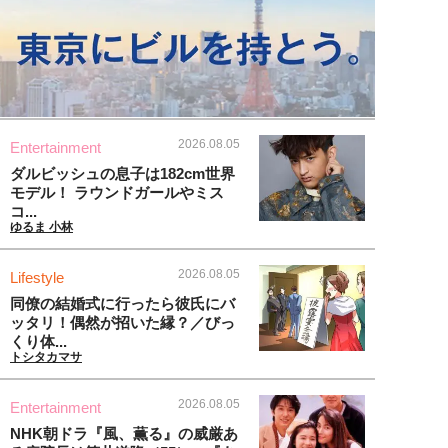
2026.08.05
Entertainment
ダルビッシュの息子は182cm世界
モデル！ ラウンドガールやミス
コ...
ゆるま 小林
2026.08.05
Lifestyle
同僚の結婚式に行ったら彼氏にバ
ッタリ！偶然が招いた縁？／びっ
くり体...
トシタカマサ
2026.08.05
Entertainment
NHK朝ドラ『風、薫る』の威厳あ