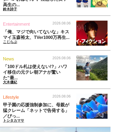
高生の...
鈴木詩子
2026.08.06
Entertainment
「俺、マジで向いてないな」キス
マイ玉森裕太、TVer1000万再生...
こじらぶ
2026.08.06
News
「100ドル札は使えない!?」ハワ
イ移住の元テレ朝アナが驚い
た“最...
大木優紀
2026.08.06
Lifestyle
甲子園の応援強制参加に、母親が
猛クレーム「ネットで告発する」
／びっ...
トシタカマサ