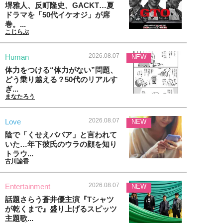
堺雅人、反町隆史、GACKT…夏
ドラマを「50代イケオジ」が席
巻。...
こじらぶ
2026.08.07
Human
NEW
体力をつける“体力がない”問題、
どう乗り越える？50代のリアルす
ぎ...
まなたろう
2026.08.07
Love
NEW
陰で「くせえババア」と言われて
いた…年下彼氏のウラの顔を知り
トラウ...
古川諭香
2026.08.07
Entertainment
NEW
話題さらう蒼井優主演『Tシャツ
が乾くまで』盛り上げるスピッツ
主題歌...