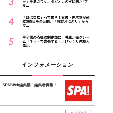
3
ャ」を選ぶワケ。タピオカの次に来た“フ
ル...
「ほぼ自炊」って驚き！女優・黒木華が献
4
立365日を全公開、「特製おにぎり」から
マ...
甲子園の応援強制参加に、母親が猛クレー
5
ム「ネットで告発する」／びっくり体験人
気記...
インフォメーション
SPA!Web編集部 編集者募集！