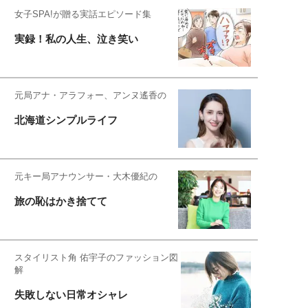
女子SPA!が贈る実話エピソード集
実録！私の人生、泣き笑い
元局アナ・アラフォー、アンヌ遙香の
北海道シンプルライフ
元キー局アナウンサー・大木優紀の
旅の恥はかき捨てて
スタイリスト角 佑宇子のファッション図
解
失敗しない日常オシャレ