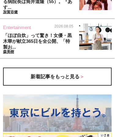
る病院長は筒井道隆（55）。『あ
す...
加賀谷健
2026.08.05
Entertainment
「ほぼ自炊」って驚き！女優・黒
木華が献立365日を全公開、「特
製お...
森美樹
新着記事をもっと見る