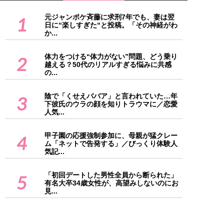
元ジャンポケ斉藤に求刑7年でも、妻は翌
1
日に“楽しすぎた“と投稿。「その神経がわ
か...
体力をつける“体力がない”問題、どう乗り
2
越える？50代のリアルすぎる悩みに共感
の...
陰で「くせえババア」と言われていた…年
3
下彼氏のウラの顔を知りトラウマに／恋愛
人気...
甲子園の応援強制参加に、母親が猛クレー
4
ム「ネットで告発する」／びっくり体験人
気記...
「初回デートした男性全員から断られた」
5
有名大卒34歳女性が、高望みしないのにお
見...