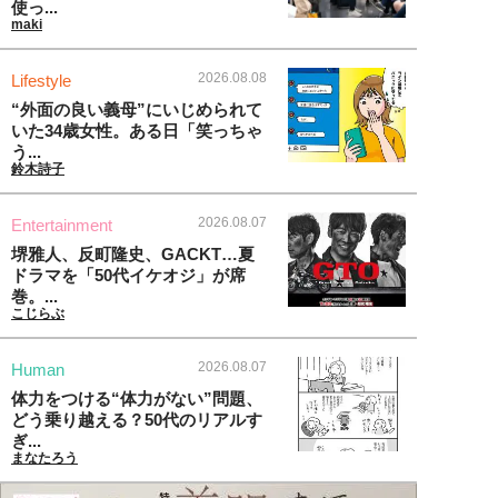
使っ...
maki
2026.08.08
Lifestyle
“外面の良い義母”にいじめられて
いた34歳女性。ある日「笑っちゃ
う...
鈴木詩子
2026.08.07
Entertainment
堺雅人、反町隆史、GACKT…夏
ドラマを「50代イケオジ」が席
巻。...
こじらぶ
2026.08.07
Human
体力をつける“体力がない”問題、
どう乗り越える？50代のリアルす
ぎ...
まなたろう