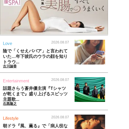
2026.08.07
Love
陰で「くせえババア」と言われて
いた…年下彼氏のウラの顔を知り
トラウ...
古川諭香
2026.08.07
Entertainment
話題さらう蒼井優主演『Tシャツ
が乾くまで』盛り上げるスピッツ
主題歌...
石黒隆之
2026.08.07
Lifestyle
朝ドラ『風、薫る』で「病人役な