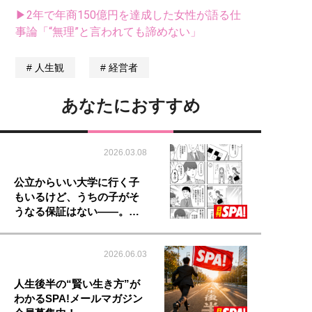
▶2年で年商150億円を達成した女性が語る仕
事論「“無理”と言われても諦めない」
人生観
経営者
あなたにおすすめ
2026.03.08
公立からいい大学に行く子
もいるけど、うちの子がそ
うなる保証はない――。…
2026.06.03
人生後半の“賢い生き方”が
わかるSPA!メールマガジン