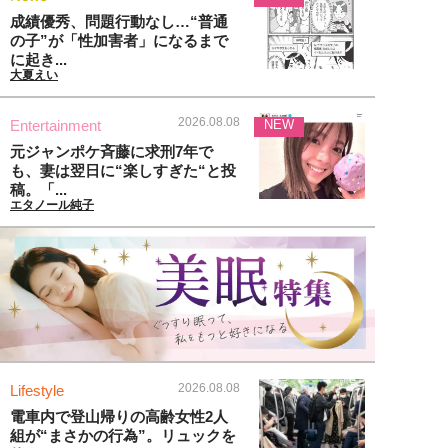
成績優秀、問題行動なし…“普通
の子”が「性加害者」になるまで
に起き...
大夏えい
2026.08.08
Entertainment
NEW
元ジャンポケ斉藤に求刑7年で
も、妻は翌日に“楽しすぎた“と投
稿。「...
エタノール純子
2026.08.08
Lifestyle
電車内で登山帰りの高齢女性2人
組が“まさかの行為”。リュックを