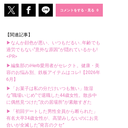
コメントをする・見る
【関連記事】
▶なんか顔色が悪い、いつもだるい...年齢でも
過労でもない“意外な原因”が隠れているかも!
<PR>
▶編集部のiHerb愛用者がセレクト。健康・美
容のお悩み別、鉄板アイテムはコレ!【2026年
6月】
▶「お菓子は私の分だけいつも無い」陰湿
な“職場いじめ”で退職した44歳女性。散歩中
に偶然見つけた“次の居場所”が素敵すぎた
▶「初回デートした男性全員から断られた」
有名大卒34歳女性が、高望みしないのにお見
合いが全滅した“発言のクセ”