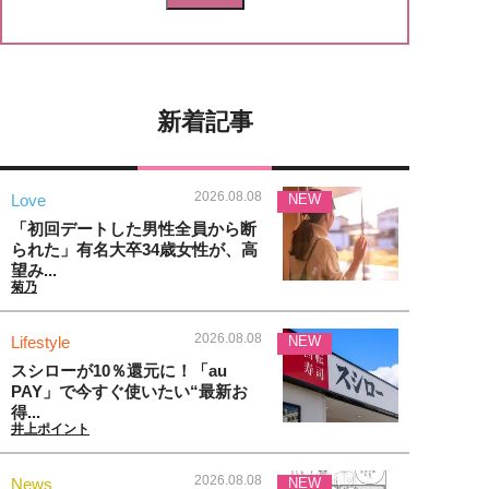
新着記事
2026.08.08
Love
NEW
「初回デートした男性全員から断
られた」有名大卒34歳女性が、高
望み...
菊乃
2026.08.08
Lifestyle
NEW
スシローが10％還元に！「au
PAY」で今すぐ使いたい“最新お
得...
井上ポイント
2026.08.08
News
NEW