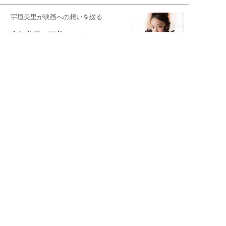
宇垣美里が映画への想いを綴る
宇垣美里の沼落ちシネマ
松本穂香が映画愛を語ります
銀幕ロンリーガール
猫バカライターがおくる
今日のにゃんこタイム
映画コラムニスト・加賀谷健
私的イケメン俳優を求めて