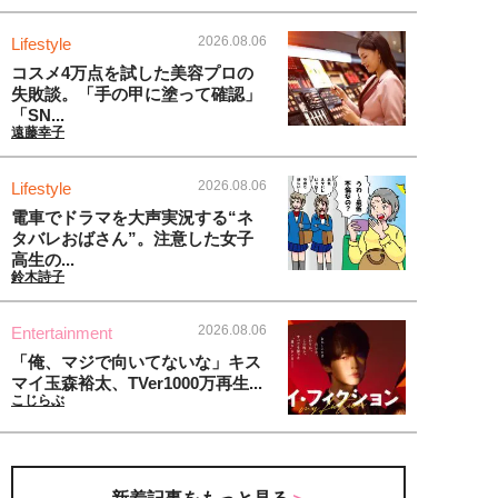
2026.08.06
Lifestyle
コスメ4万点を試した美容プロの
失敗談。「手の甲に塗って確認」
「SN...
遠藤幸子
2026.08.06
Lifestyle
電車でドラマを大声実況する“ネ
タバレおばさん”。注意した女子
高生の...
鈴木詩子
2026.08.06
Entertainment
「俺、マジで向いてないな」キス
マイ玉森裕太、TVer1000万再生...
こじらぶ