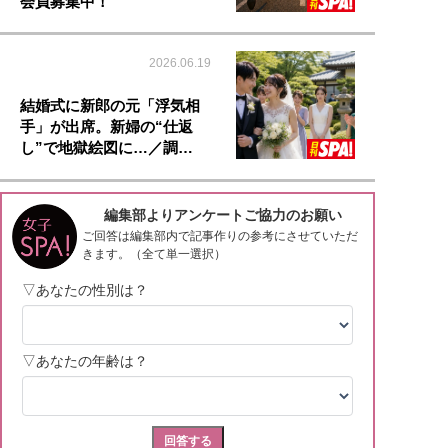
会員募集中！
2026.06.19
結婚式に新郎の元「浮気相
手」が出席。新婦の“仕返
し”で地獄絵図に…／調…