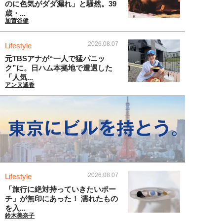
のに色気がダダ漏れ」と騒然。39
歳・...
加賀谷健
2026.08.07
Lifestyle
元TBSアナが“一人で猛パニッ
ク”に。日ハム本拠地で遭遇した
「人気...
アンヌ遙香
2026.08.07
Lifestyle
「旅行に絶対持っていきたいポー
チ」が無印にあった！ 濡れたもの
を入...
鈴木美奈子