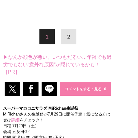
1
2
▶なんか顔色が悪い、いつもだるい…年齢でも過
労でもない“意外な原因”が隠れているかも！
［PR］
コメントをする・見る
スーパーマカロニサラダ MiRichan生誕祭
MiRichanさんの生誕祭が7月29日に開催予定！気になる方は
詳細
ぜひ
をチェック！
日程 7月29日（土）
会場 五反田G2
時間 開場16:00／開演16:30 (予定)