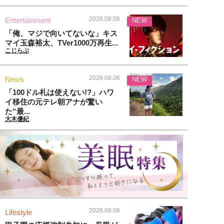
2026.08.06
Entertainment
NEW
「俺、マジで向いてないな」キス
マイ玉森裕太、TVer1000万再生...
こじらぶ
2026.08.06
News
NEW
「100ドル札は使えない!?」ハワ
イ移住の元テレ朝アナが驚い
た“最...
大木優紀
2026.08.06
Lifestyle