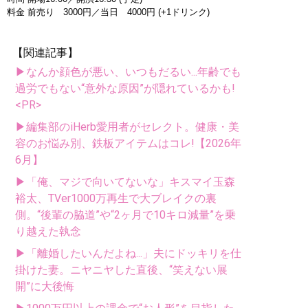
料金 前売り 3000円／当日 4000円 (+1ドリンク)
【関連記事】
▶なんか顔色が悪い、いつもだるい...年齢でも
過労でもない“意外な原因”が隠れているかも!
<PR>
▶編集部のiHerb愛用者がセレクト。健康・美
容のお悩み別、鉄板アイテムはコレ!【2026年
6月】
▶「俺、マジで向いてないな」キスマイ玉森
裕太、TVer1000万再生で大ブレイクの裏
側。“後輩の脇道”や“2ヶ月で10キロ減量”を乗
り越えた執念
▶「離婚したいんだよね...」夫にドッキリを仕
掛けた妻。ニヤニヤした直後、“笑えない展
開”に大後悔