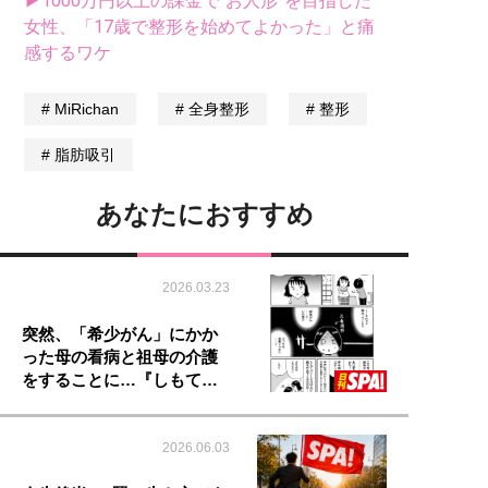
▶1000万円以上の課金で“お人形”を目指した
女性、「17歳で整形を始めてよかった」と痛
感するワケ
MiRichan
全身整形
整形
脂肪吸引
あなたにおすすめ
2026.03.23
突然、「希少がん」にかか
った母の看病と祖母の介護
をすることに…『しもて…
2026.06.03