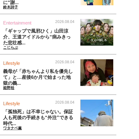
に“謝...
鈴木詩子
2026.08.04
Entertainment
「ギャップで風邪ひく」山田涼
介、王道アイドルから“病みきっ
た悲壮感...
こじらぶ
2026.08.04
Lifestyle
義母が「赤ちゃんより私を優先し
て」と…産後6か月で始まった地
獄の義...
姫野桂
2026.08.04
Lifestyle
「孤独死」は不幸じゃない。保証
人も死後の手続きも“外注”できる
時代...
ワタナベ薫