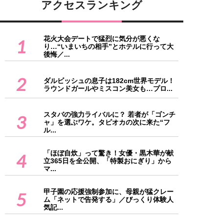
アクセスランキング
花火大会デートで猛烈に気分が悪くな
1
り…“いまいちの相手”とホテルに行って大
後悔／...
2
ダルビッシュの息子は182cm世界モデル！
ラウンドガールやミスコン美女も…プロ...
スタバの強力ライバルに？ 若者が「ゴンチ
3
ャ」を選ぶワケ。タピオカの次に来た“フ
ル...
「ほぼ自炊」って驚き！女優・黒木華が献
4
立365日を全公開、「特製おにぎり」から
マ...
甲子園の応援強制参加に、母親が猛クレー
5
ム「ネットで告発する」／びっくり体験人
気記...