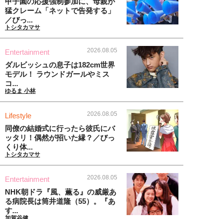
甲子園の応援強制参加に、母親が
猛クレーム「ネットで告発する」
／びっ...
トシタカマサ
2026.08.05
Entertainment
ダルビッシュの息子は182cm世界
モデル！ ラウンドガールやミス
コ...
ゆるま 小林
2026.08.05
Lifestyle
同僚の結婚式に行ったら彼氏にバ
ッタリ！偶然が招いた縁？／びっ
くり体...
トシタカマサ
2026.08.05
Entertainment
NHK朝ドラ『風、薫る』の威厳あ
る病院長は筒井道隆（55）。『あ
す...
加賀谷健