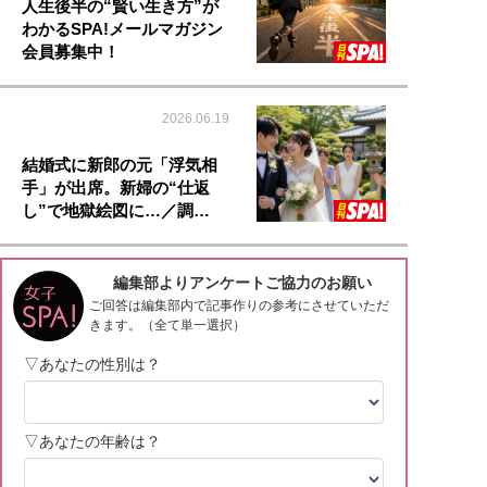
人生後半の“賢い生き方”が
わかるSPA!メールマガジン
会員募集中！
2026.06.19
結婚式に新郎の元「浮気相
手」が出席。新婦の“仕返
し”で地獄絵図に…／調…