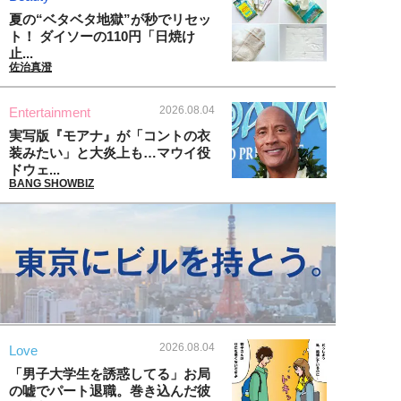
夏の“ベタベタ地獄”が秒でリセッ
ト！ ダイソーの110円「日焼け
止...
佐治真澄
2026.08.04
Entertainment
実写版『モアナ』が「コントの衣
装みたい」と大炎上も…マウイ役
ドウェ...
BANG SHOWBIZ
2026.08.04
Love
「男子大学生を誘惑してる」お局
の嘘でパート退職。巻き込んだ彼