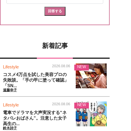
新着記事
2026.08.06
Lifestyle
NEW
コスメ4万点を試した美容プロの
失敗談。「手の甲に塗って確認」
「SN...
遠藤幸子
2026.08.06
Lifestyle
NEW
電車でドラマを大声実況する“ネ
タバレおばさん”。注意した女子
高生の...
鈴木詩子