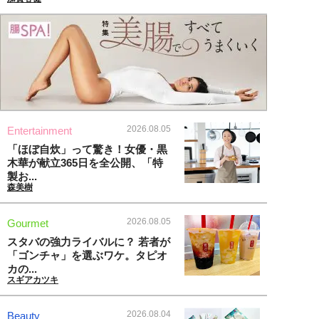
2026.08.05
Entertainment
「ほぼ自炊」って驚き！女優・黒
木華が献立365日を全公開、「特
製お...
森美樹
2026.08.05
Gourmet
スタバの強力ライバルに？ 若者が
「ゴンチャ」を選ぶワケ。タピオ
カの...
スギアカツキ
2026.08.04
Beauty