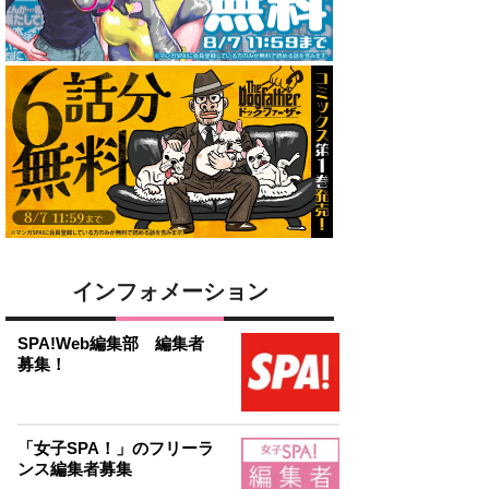
インフォメーション
SPA!Web編集部 編集者
募集！
「女子SPA！」のフリーラ
ンス編集者募集