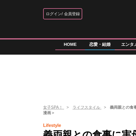
ログイン
会員登録
HOME
恋愛・結婚
エンタ
女子SPA！
ライフスタイル
義両親との食
漫画＞
Lifestyle
義両親との食事に実