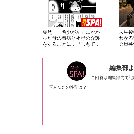
突然、「希少がん」にかか
人生後
った母の看病と祖母の介護
わかる
をすることに…『しもて…
会員募