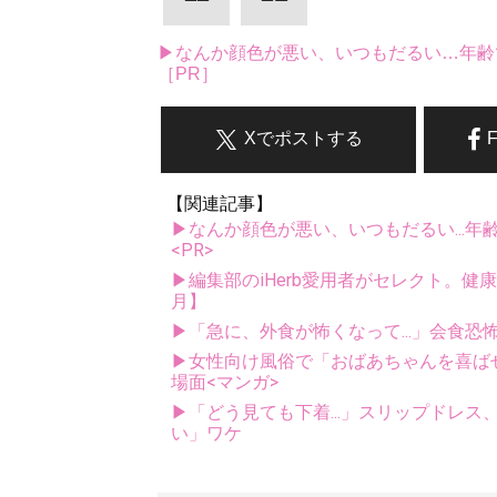
▶なんか顔色が悪い、いつもだるい…年齢
［PR］
Xでポストする
【関連記事】
▶なんか顔色が悪い、いつもだるい...年
<PR>
▶編集部のiHerb愛用者がセレクト。健
月】
▶「急に、外食が怖くなって...」会食
▶女性向け風俗で「おばあちゃんを喜ば
場面<マンガ>
▶「どう見ても下着...」スリップドレ
い」ワケ