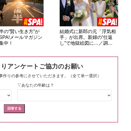
半の“賢い生き方”が
結婚式に新郎の元「浮気相
SPA!メールマガジン
手」が出席。新婦の“仕返
集中！
し”で地獄絵図に…／調…