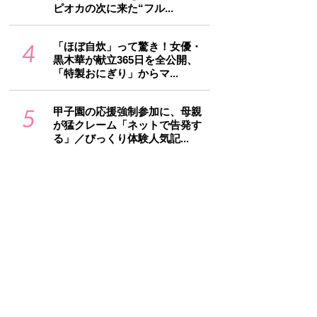
ピオカの次に来た“フル...
4
「ほぼ自炊」って驚き！女優・
黒木華が献立365日を全公開、
「特製おにぎり」からマ...
5
甲子園の応援強制参加に、母親
が猛クレーム「ネットで告発す
る」／びっくり体験人気記...