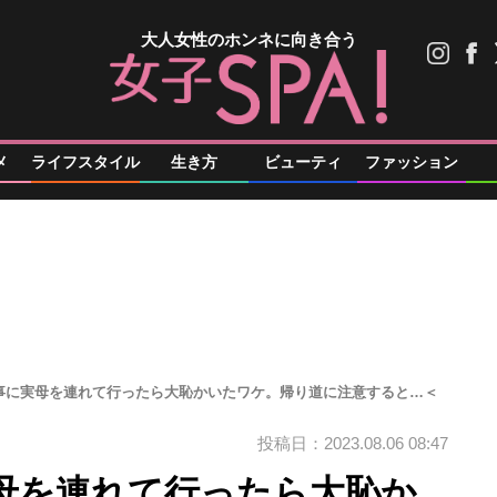
大人女性のホンネに向き合う
メ
ライフスタイル
生き方
ビューティ
ファッション
事に実母を連れて行ったら大恥かいたワケ。帰り道に注意すると…＜
投稿日：2023.08.06 08:47
母を連れて行ったら大恥か