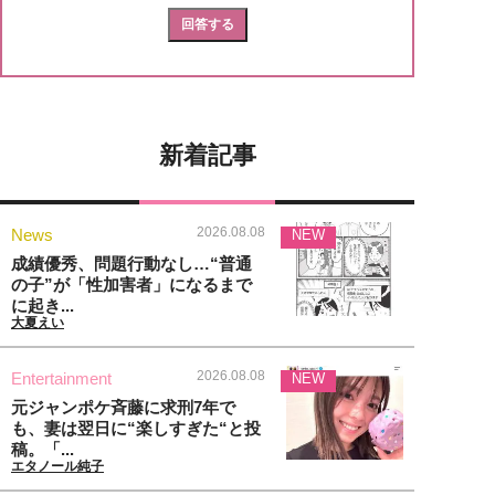
新着記事
2026.08.08
News
NEW
成績優秀、問題行動なし…“普通
の子”が「性加害者」になるまで
に起き...
大夏えい
2026.08.08
Entertainment
NEW
元ジャンポケ斉藤に求刑7年で
も、妻は翌日に“楽しすぎた“と投
稿。「...
エタノール純子