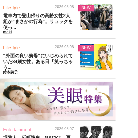
2026.08.08
Lifestyle
NEW
電車内で登山帰りの高齢女性2人
組が“まさかの行為”。リュックを
使っ...
maki
2026.08.08
Lifestyle
NEW
“外面の良い義母”にいじめられて
いた34歳女性。ある日「笑っちゃ
う...
鈴木詩子
2026.08.07
Entertainment
堺雅人、反町隆史、GACKT…夏