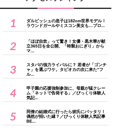
1
ダルビッシュの息子は182cm世界モデル！
ラウンドガールやミスコン美女も…プロ...
「ほぼ自炊」って驚き！女優・黒木華が献
2
立365日を全公開、「特製おにぎり」から
マ...
スタバの強力ライバルに？ 若者が「ゴンチ
3
ャ」を選ぶワケ。タピオカの次に来た“フ
ル...
甲子園の応援強制参加に、母親が猛クレー
4
ム「ネットで告発する」／びっくり体験人
気記...
同僚の結婚式に行ったら彼氏にバッタリ！
5
偶然が招いた縁？／びっくり体験人気記事
BE...