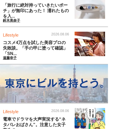
「旅行に絶対持っていきたいポー
チ」が無印にあった！ 濡れたもの
を入...
鈴木美奈子
2026.08.06
Lifestyle
コスメ4万点を試した美容プロの
失敗談。「手の甲に塗って確認」
「SN...
遠藤幸子
2026.08.06
Lifestyle
電車でドラマを大声実況する“ネ
タバレおばさん”。注意した女子