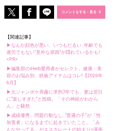
コメントをする・見る
【関連記事】
▶なんか顔色が悪い、いつもだるい...年齢でも
過労でもない“意外な原因”が隠れているかも!
<PR>
▶編集部のiHerb愛用者がセレクト。健康・美
容のお悩み別、鉄板アイテムはコレ!【2026年
6月】
▶元ジャンポケ斉藤に求刑7年でも、妻は翌日
に“楽しすぎた“と投稿。「その神経がわから
ん」と騒然
▶成績優秀、問題行動なし...“普通の子”が「性
加害者」になるまでに起きていたこと。「み
んなやってる」がエスカレートの始まり<漫画