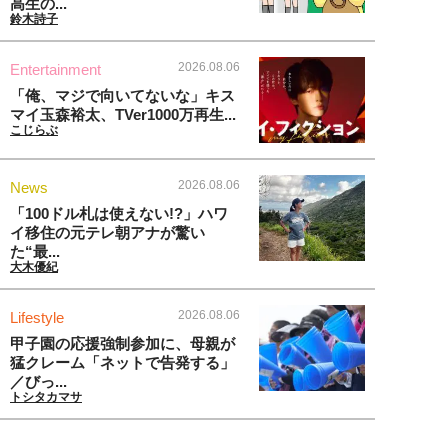
高生の...
鈴木詩子
2026.08.06
Entertainment
「俺、マジで向いてないな」キス
マイ玉森裕太、TVer1000万再生...
こじらぶ
2026.08.06
News
「100ドル札は使えない!?」ハワ
イ移住の元テレ朝アナが驚い
た“最...
大木優紀
2026.08.06
Lifestyle
甲子園の応援強制参加に、母親が
猛クレーム「ネットで告発する」
／びっ...
トシタカマサ