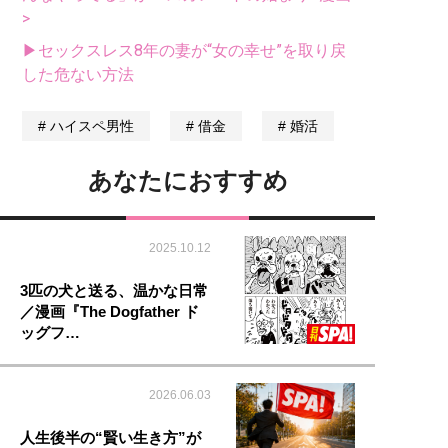
>
▶セックスレス8年の妻が“女の幸せ”を取り戻
した危ない方法
ハイスペ男性
借金
婚活
あなたにおすすめ
2025.10.12
3匹の犬と送る、温かな日常
／漫画『The Dogfather ド
ッグフ…
2026.06.03
人生後半の“賢い生き方”が