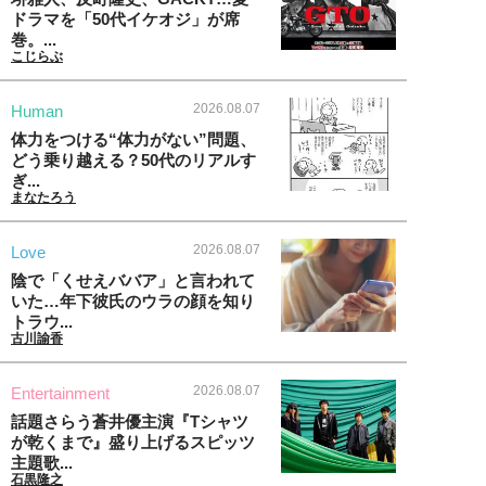
ドラマを「50代イケオジ」が席
巻。...
こじらぶ
2026.08.07
Human
体力をつける“体力がない”問題、
どう乗り越える？50代のリアルす
ぎ...
まなたろう
2026.08.07
Love
陰で「くせえババア」と言われて
いた…年下彼氏のウラの顔を知り
トラウ...
古川諭香
2026.08.07
Entertainment
話題さらう蒼井優主演『Tシャツ
が乾くまで』盛り上げるスピッツ
主題歌...
石黒隆之