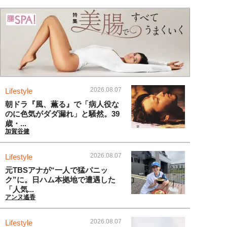
2026.08.07
Lifestyle
朝ドラ『風、薫る』で「病人役な
のに色気がダダ漏れ」と騒然。39
歳・...
加賀谷健
2026.08.07
Lifestyle
元TBSアナが“一人で猛パニッ
ク”に。日ハム本拠地で遭遇した
「人気...
アンヌ遙香
2026.08.07
Lifestyle