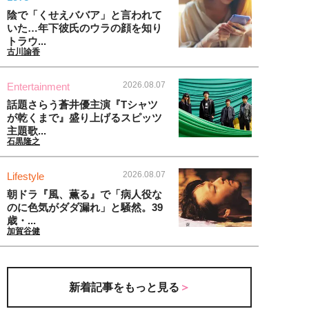
陰で「くせえババア」と言われて
いた…年下彼氏のウラの顔を知り
トラウ...
古川諭香
2026.08.07
Entertainment
話題さらう蒼井優主演『Tシャツ
が乾くまで』盛り上げるスピッツ
主題歌...
石黒隆之
2026.08.07
Lifestyle
朝ドラ『風、薫る』で「病人役な
のに色気がダダ漏れ」と騒然。39
歳・...
加賀谷健
新着記事をもっと見る