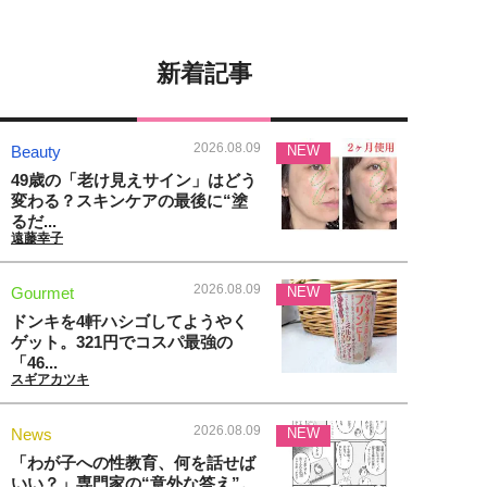
新着記事
2026.08.09
Beauty
NEW
49歳の「老け見えサイン」はどう
変わる？スキンケアの最後に“塗
るだ...
遠藤幸子
2026.08.09
Gourmet
NEW
ドンキを4軒ハシゴしてようやく
ゲット。321円でコスパ最強の
「46...
スギアカツキ
2026.08.09
News
NEW
「わが子への性教育、何を話せば
いい？」専門家の“意外な答え”。