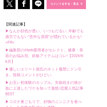
コメントをする・見る
【関連記事】
▶なんか顔色が悪い、いつもだるい...年齢でも
過労でもない“意外な原因”が隠れているかも!
<PR>
▶編集部のiHerb愛用者がセレクト。健康・美
容のお悩み別、鉄板アイテムはコレ!【2026年
6月】
▶優しいエリート彼氏のネット履歴にドン引
き。投稿コメントがひどい...
▶お互い初体験のカップル。失敗続きの彼が
急に上達したワケを知って激怒/恋愛人気記事
BEST
▶コロナ巣ごもりで、好物のニンニクを食べ