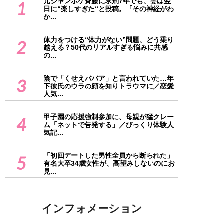
元ジャンポケ斉藤に求刑7年でも、妻は翌
1
日に“楽しすぎた“と投稿。「その神経がわ
か...
体力をつける“体力がない”問題、どう乗り
2
越える？50代のリアルすぎる悩みに共感
の...
陰で「くせえババア」と言われていた…年
3
下彼氏のウラの顔を知りトラウマに／恋愛
人気...
甲子園の応援強制参加に、母親が猛クレー
4
ム「ネットで告発する」／びっくり体験人
気記...
「初回デートした男性全員から断られた」
5
有名大卒34歳女性が、高望みしないのにお
見...
インフォメーション