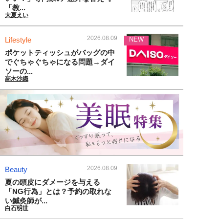
「教...
大夏えい
2026.08.09
Lifestyle
NEW
ポケットティッシュがバッグの中
でぐちゃぐちゃになる問題→ダイ
ソーの...
高木沙織
2026.08.09
Beauty
夏の頭皮にダメージを与える
「NG行為」とは？予約の取れな
い鍼灸師が...
白石明世