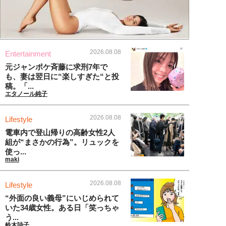
2026.08.08
Entertainment
元ジャンポケ斉藤に求刑7年で
も、妻は翌日に“楽しすぎた“と投
稿。「...
エタノール純子
2026.08.08
Lifestyle
電車内で登山帰りの高齢女性2人
組が“まさかの行為”。リュックを
使っ...
maki
2026.08.08
Lifestyle
“外面の良い義母”にいじめられて
いた34歳女性。ある日「笑っちゃ
う...
鈴木詩子