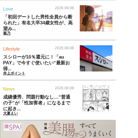
2026.08.08
Love
「初回デートした男性全員から断
られた」有名大卒34歳女性が、高
望み...
菊乃
2026.08.08
Lifestyle
スシローが10％還元に！「au
PAY」で今すぐ使いたい“最新お
得...
井上ポイント
2026.08.08
News
成績優秀、問題行動なし…“普通
の子”が「性加害者」になるまで
に起き...
大夏えい