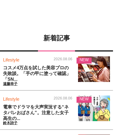
新着記事
2026.08.06
Lifestyle
NEW
コスメ4万点を試した美容プロの
失敗談。「手の甲に塗って確認」
「SN...
遠藤幸子
2026.08.06
Lifestyle
NEW
電車でドラマを大声実況する“ネ
タバレおばさん”。注意した女子
高生の...
鈴木詩子