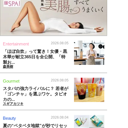
2026.08.05
Entertainment
「ほぼ自炊」って驚き！女優・黒
木華が献立365日を全公開、「特
製お...
森美樹
2026.08.05
Gourmet
スタバの強力ライバルに？ 若者が
「ゴンチャ」を選ぶワケ。タピオ
カの...
スギアカツキ
2026.08.04
Beauty
夏の“ベタベタ地獄”が秒でリセッ