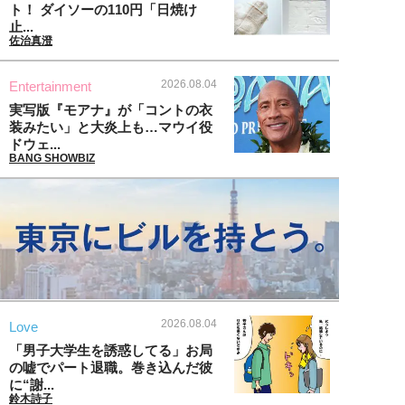
ト！ ダイソーの110円「日焼け
止...
佐治真澄
2026.08.04
Entertainment
実写版『モアナ』が「コントの衣
装みたい」と大炎上も…マウイ役
ドウェ...
BANG SHOWBIZ
2026.08.04
Love
「男子大学生を誘惑してる」お局
の嘘でパート退職。巻き込んだ彼
に“謝...
鈴木詩子