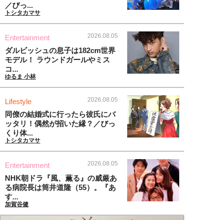
／びっ...
トシタカマサ
2026.08.05
Entertainment
ダルビッシュの息子は182cm世界
モデル！ ラウンドガールやミス
コ...
ゆるま 小林
2026.08.05
Lifestyle
同僚の結婚式に行ったら彼氏にバ
ッタリ！偶然が招いた縁？／びっ
くり体...
トシタカマサ
2026.08.05
Entertainment
NHK朝ドラ『風、薫る』の威厳あ
る病院長は筒井道隆（55）。『あ
す...
加賀谷健