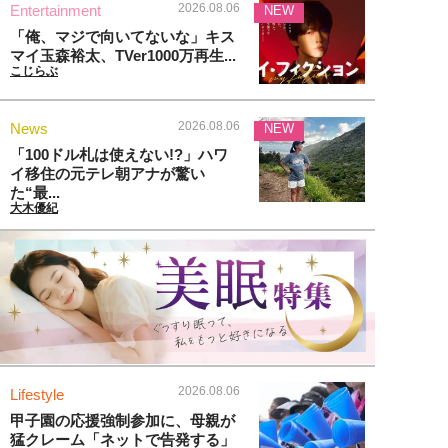
2026.08.06
Entertainment
NEW
「俺、マジで向いてないな」キス
マイ玉森裕太、TVer1000万再生...
こじらぶ
2026.08.06
News
NEW
「100ドル札は使えない!?」ハワ
イ移住の元テレ朝アナが驚い
た“最...
大木優紀
2026.08.06
Lifestyle
甲子園の応援強制参加に、母親が
猛クレーム「ネットで告発する」