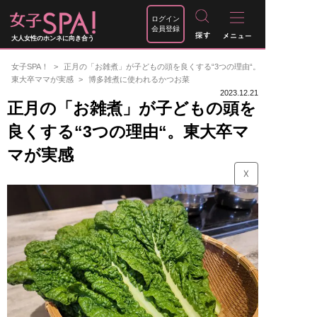
ログイン
会員登録
大人女性のホンネに向き合う
女子SPA！
正月の「お雑煮」が子どもの頭を良くする“3つの理由“。
東大卒ママが実感
博多雑煮に使われるかつお菜
2023.12.21
正月の「お雑煮」が子どもの頭を
良くする“3つの理由“。東大卒マ
マが実感
☓