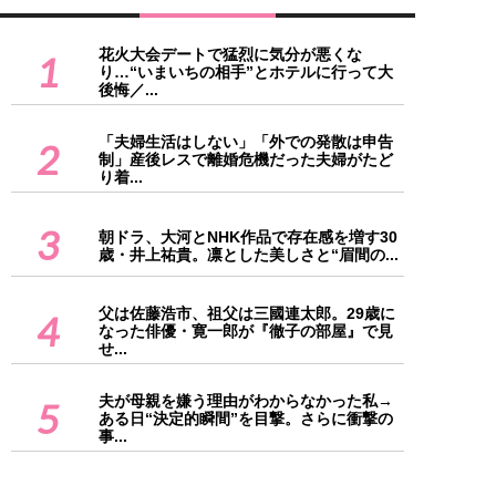
花火大会デートで猛烈に気分が悪くな
1
り…“いまいちの相手”とホテルに行って大
後悔／...
「夫婦生活はしない」「外での発散は申告
2
制」産後レスで離婚危機だった夫婦がたど
り着...
3
朝ドラ、大河とNHK作品で存在感を増す30
歳・井上祐貴。凛とした美しさと“眉間の...
父は佐藤浩市、祖父は三國連太郎。29歳に
4
なった俳優・寛一郎が『徹子の部屋』で見
せ...
夫が母親を嫌う理由がわからなかった私→
5
ある日“決定的瞬間”を目撃。さらに衝撃の
事...