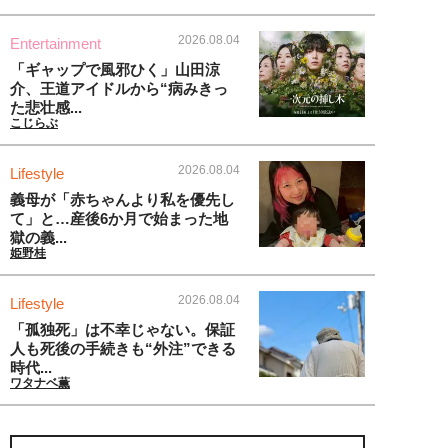
2026.08.04
Entertainment
「ギャップで風邪ひく」山田涼
介、王道アイドルから“病みきっ
た悲壮感...
こじらぶ
2026.08.04
Lifestyle
義母が「赤ちゃんより私を優先し
て」と…産後6か月で始まった地
獄の義...
姫野桂
2026.08.04
Lifestyle
「孤独死」は不幸じゃない。保証
人も死後の手続きも“外注”できる
時代...
ワタナベ薫