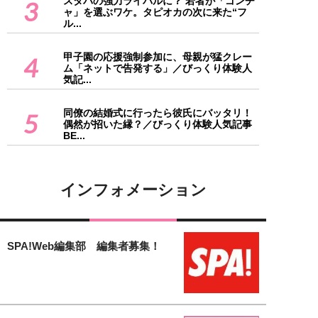
スタバの強力ライバルに？ 若者が「ゴンチ
3
ャ」を選ぶワケ。タピオカの次に来た“フ
ル...
甲子園の応援強制参加に、母親が猛クレー
4
ム「ネットで告発する」／びっくり体験人
気記...
同僚の結婚式に行ったら彼氏にバッタリ！
5
偶然が招いた縁？／びっくり体験人気記事
BE...
インフォメーション
SPA!Web編集部 編集者募集！