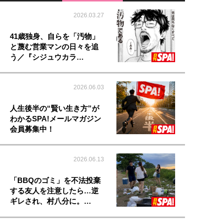
2026.03.27
41歳独身、自らを「汚物」
と蔑む営業マンの日々を追
う／『シジュウカラ…
2026.06.03
人生後半の“賢い生き方”が
わかるSPA!メールマガジン
会員募集中！
2026.06.13
「BBQのゴミ」を不法投棄
する友人を注意したら…逆
ギレされ、村八分に。…