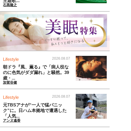
主題歌...
石黒隆之
2026.08.07
Lifestyle
朝ドラ『風、薫る』で「病人役な
のに色気がダダ漏れ」と騒然。39
歳・...
加賀谷健
2026.08.07
Lifestyle
元TBSアナが“一人で猛パニッ
ク”に。日ハム本拠地で遭遇した
「人気...
アンヌ遙香