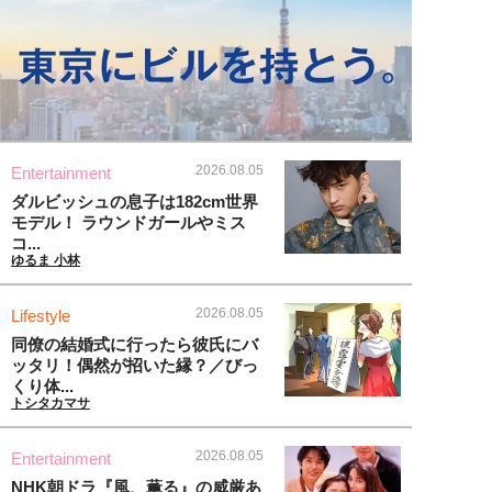
2026.08.05
Entertainment
ダルビッシュの息子は182cm世界
モデル！ ラウンドガールやミス
コ...
ゆるま 小林
2026.08.05
Lifestyle
同僚の結婚式に行ったら彼氏にバ
ッタリ！偶然が招いた縁？／びっ
くり体...
トシタカマサ
2026.08.05
Entertainment
NHK朝ドラ『風、薫る』の威厳あ