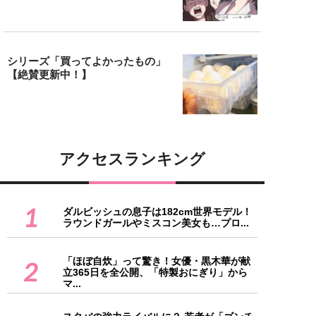
シリーズ「買ってよかったもの」
【絶賛更新中！】
アクセスランキング
1
ダルビッシュの息子は182cm世界モデル！
ラウンドガールやミスコン美女も…プロ...
「ほぼ自炊」って驚き！女優・黒木華が献
2
立365日を全公開、「特製おにぎり」から
マ...