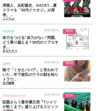
堺雅人、反町隆史、GACKT…夏
ドラマを「50代イケオジ」が席
巻。...
こじらぶ
2026.08.07
Human
NEW
体力をつける“体力がない”問題、
どう乗り越える？50代のリアルす
ぎ...
まなたろう
2026.08.07
Love
NEW
陰で「くせえババア」と言われて
いた…年下彼氏のウラの顔を知り
トラウ...
古川諭香
2026.08.07
Entertainment
NEW
話題さらう蒼井優主演『Tシャツ
が乾くまで』盛り上げるスピッツ