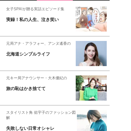
女子SPA!が贈る実話エピソード集
実録！私の人生、泣き笑い
元局アナ・アラフォー、アンヌ遙香の
北海道シンプルライフ
元キー局アナウンサー・大木優紀の
旅の恥はかき捨てて
スタイリスト角 佑宇子のファッション図
解
失敗しない日常オシャレ