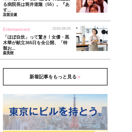
る病院長は筒井道隆（55）。『あ
す...
加賀谷健
2026.08.05
Entertainment
「ほぼ自炊」って驚き！女優・黒
木華が献立365日を全公開、「特
製お...
森美樹
新着記事をもっと見る