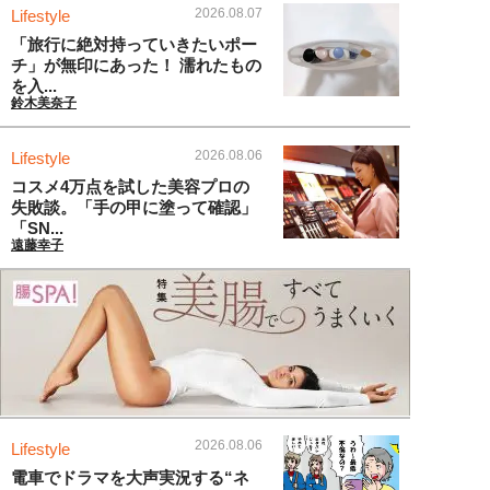
2026.08.07
Lifestyle
「旅行に絶対持っていきたいポー
チ」が無印にあった！ 濡れたもの
を入...
鈴木美奈子
2026.08.06
Lifestyle
コスメ4万点を試した美容プロの
失敗談。「手の甲に塗って確認」
「SN...
遠藤幸子
2026.08.06
Lifestyle
電車でドラマを大声実況する“ネ