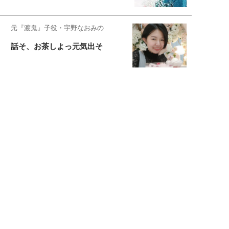
元『渡鬼』子役・宇野なおみの
話そ、お茶しよっ元気出そ
恋愛コンサル菊乃が出会った女性たち
私が結婚できないワケ
宇垣美里が映画への想いを綴る
宇垣美里の沼落ちシネマ
松本穂香が映画愛を語ります
銀幕ロンリーガール