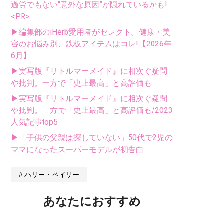
過労でもない“意外な原因”が隠れているかも!
<PR>
▶編集部のiHerb愛用者がセレクト。健康・美
容のお悩み別、鉄板アイテムはコレ!【2026年
6月】
▶実写版『リトルマーメイド』に相次ぐ疑問
や批判。一方で「史上最高」と高評価も
▶実写版『リトルマーメイド』に相次ぐ疑問
や批判。一方で「史上最高」と高評価も/2023
人気記事top5
▶「子供の父親は探していない」50代で2児の
ママになったスーパーモデルが初告白
ハリー・ベイリー
あなたにおすすめ