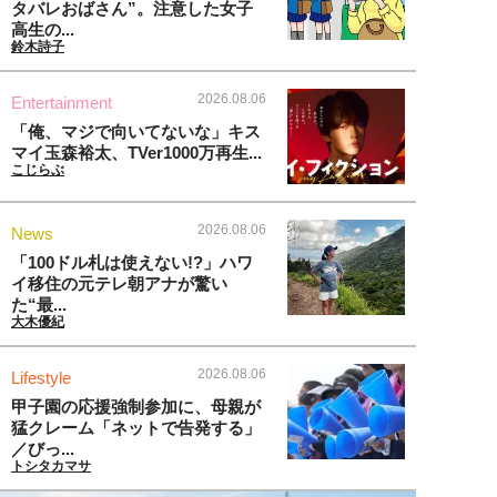
タバレおばさん”。注意した女子
高生の...
鈴木詩子
2026.08.06
Entertainment
「俺、マジで向いてないな」キス
マイ玉森裕太、TVer1000万再生...
こじらぶ
2026.08.06
News
「100ドル札は使えない!?」ハワ
イ移住の元テレ朝アナが驚い
た“最...
大木優紀
2026.08.06
Lifestyle
甲子園の応援強制参加に、母親が
猛クレーム「ネットで告発する」
／びっ...
トシタカマサ