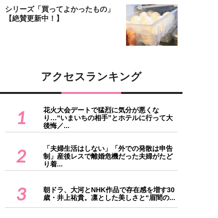
シリーズ「買ってよかったもの」
【絶賛更新中！】
アクセスランキング
花火大会デートで猛烈に気分が悪くな
1
り…“いまいちの相手”とホテルに行って大
後悔／...
「夫婦生活はしない」「外での発散は申告
2
制」産後レスで離婚危機だった夫婦がたど
り着...
3
朝ドラ、大河とNHK作品で存在感を増す30
歳・井上祐貴。凛とした美しさと“眉間の...