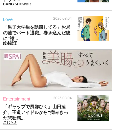
BANG SHOWBIZ
2026.08.04
Love
「男子大学生を誘惑してる」お局
の嘘でパート退職。巻き込んだ彼
に“謝...
鈴木詩子
2026.08.04
Entertainment
「ギャップで風邪ひく」山田涼
介、王道アイドルから“病みきっ
た悲壮感...
こじらぶ