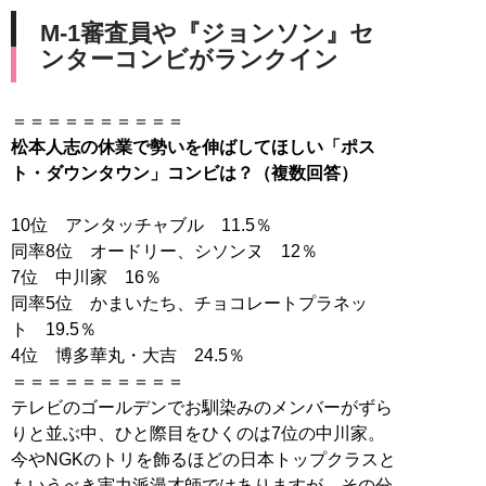
M-1審査員や『ジョンソン』セ
ンターコンビがランクイン
松本人志の休業で勢いを伸ばしてほしい「ポス
ト・ダウンタウン」コンビは？（複数回答）
10位 アンタッチャブル 11.5％
同率8位 オードリー、シソンヌ 12％
7位 中川家 16％
同率5位 かまいたち、チョコレートプラネッ
ト 19.5％
4位 博多華丸・大吉 24.5％
＝＝＝＝＝＝＝＝＝＝
テレビのゴールデンでお馴染みのメンバーがずら
りと並ぶ中、ひと際目をひくのは7位の中川家。
今やNGKのトリを飾るほどの日本トップクラスと
もいうべき実力派漫才師ではありますが、その分