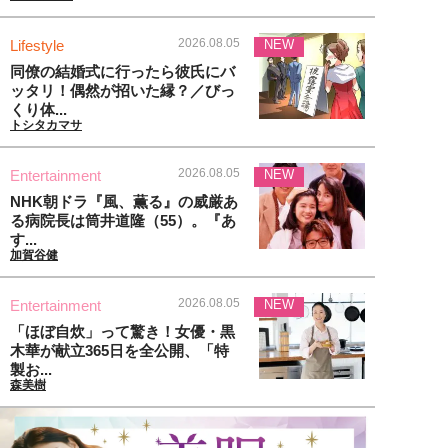
2026.08.05
Lifestyle
NEW
同僚の結婚式に行ったら彼氏にバ
ッタリ！偶然が招いた縁？／びっ
くり体...
トシタカマサ
2026.08.05
Entertainment
NEW
NHK朝ドラ『風、薫る』の威厳あ
る病院長は筒井道隆（55）。『あ
す...
加賀谷健
2026.08.05
Entertainment
NEW
「ほぼ自炊」って驚き！女優・黒
木華が献立365日を全公開、「特
製お...
森美樹