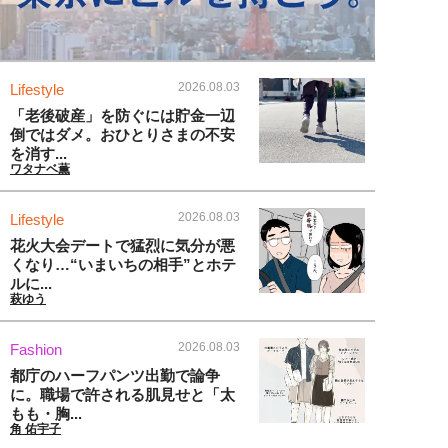
2026.08.03
Lifestyle
「老後破産」を防ぐには貯金一辺
倒ではダメ。おひとりさまの不安
を消す...
ワタナベ薫
2026.08.03
Lifestyle
花火大会デートで猛烈に気分が悪
くなり…“いまいちの相手”とホテ
ルに...
萩ゆう
2026.08.03
Fashion
都庁のハーフパンツ出勤で論争
に。職場で許される肌見せと「太
もも・胸...
角 佑宇子