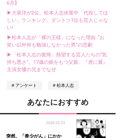
6月】
▶大泉洋が2位。松本人志休業中「代役してほ
しい」ランキング。ダントツ1位も芸人じゃな
い!
▶松本人志が「裸の王様」になった理由...“お
笑い以外何も勉強しなかった男”の悲劇
▶「松本人志の復帰」熱望する芸人たちの“気
持ち悪さ”。17歳の娘をもつ父親、『虎に翼』
主演女優の兄までなぜ
アンケート
松本人志
あなたにおすすめ
2026.03.23
突然、「希少がん」にかか