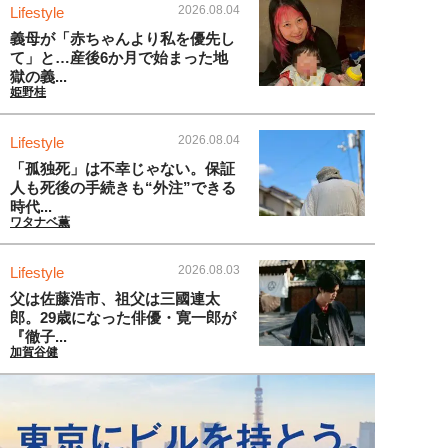
2026.08.04
Lifestyle
義母が「赤ちゃんより私を優先し
て」と…産後6か月で始まった地
獄の義...
姫野桂
2026.08.04
Lifestyle
「孤独死」は不幸じゃない。保証
人も死後の手続きも“外注”できる
時代...
ワタナベ薫
2026.08.03
Lifestyle
父は佐藤浩市、祖父は三國連太
郎。29歳になった俳優・寛一郎が
『徹子...
加賀谷健