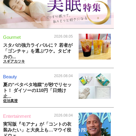
2026.08.05
Gourmet
スタバの強力ライバルに？ 若者が
「ゴンチャ」を選ぶワケ。タピオ
カの...
スギアカツキ
2026.08.04
Beauty
夏の“ベタベタ地獄”が秒でリセッ
ト！ ダイソーの110円「日焼け
止...
佐治真澄
2026.08.04
Entertainment
実写版『モアナ』が「コントの衣
装みたい」と大炎上も…マウイ役
ドウェ...