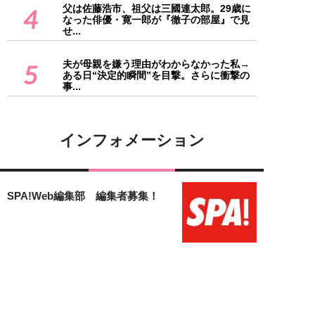
父は佐藤浩市、祖父は三國連太郎。29歳に
4
なった俳優・寛一郎が『徹子の部屋』で見
せ...
夫が母親を嫌う理由がわからなかった私→
5
ある日“決定的瞬間”を目撃。さらに衝撃の
事...
インフォメーション
SPA!Web編集部 編集者募集！
「女子SPA！」のフリーランス編
集者募集