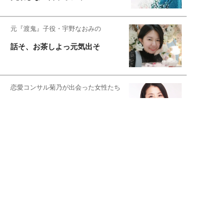
元『渡鬼』子役・宇野なおみの
話そ、お茶しよっ元気出そ
恋愛コンサル菊乃が出会った女性たち
私が結婚できないワケ
元局アナ・アラフォー、アンヌ遙香の
北海道シンプルライフ
宇垣美里が映画への想いを綴る
宇垣美里の沼落ちシネマ