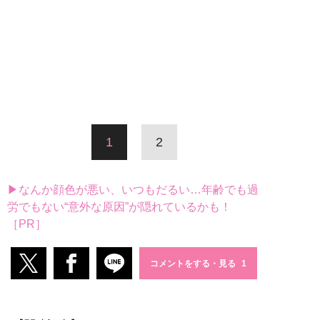
1
2
▶なんか顔色が悪い、いつもだるい…年齢でも過
労でもない“意外な原因”が隠れているかも！
［PR］
コメントをする・見る