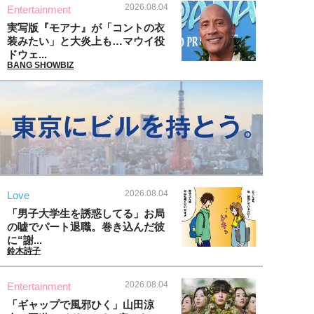
2026.08.04
Entertainment
実写版『モアナ』が「コントの衣
装みたい」と大炎上も…マウイ役
ドウェ...
BANG SHOWBIZ
2026.08.04
Love
「男子大学生を誘惑してる」お局
の嘘でパート退職。巻き込んだ彼
に“謝...
鈴木詩子
2026.08.04
Entertainment
「ギャップで風邪ひく」山田涼