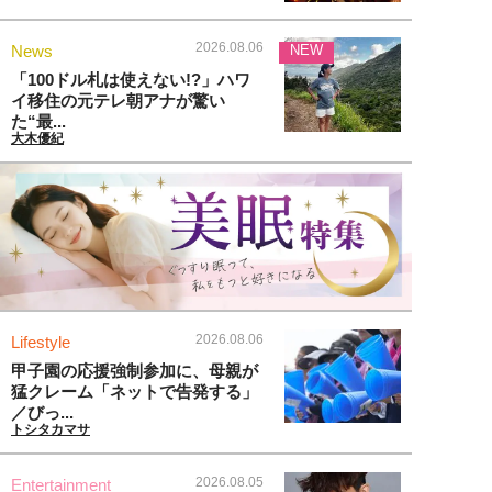
2026.08.06
News
NEW
「100ドル札は使えない!?」ハワ
イ移住の元テレ朝アナが驚い
た“最...
大木優紀
2026.08.06
Lifestyle
甲子園の応援強制参加に、母親が
猛クレーム「ネットで告発する」
／びっ...
トシタカマサ
2026.08.05
Entertainment