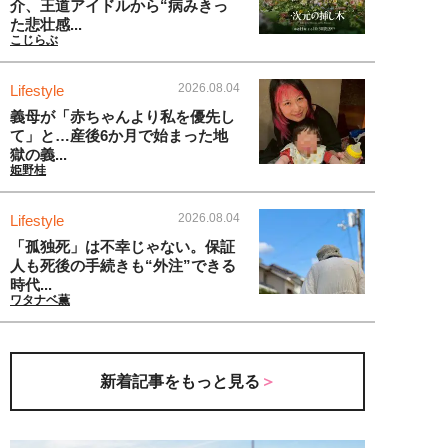
介、王道アイドルから“病みきっ
た悲壮感...
こじらぶ
2026.08.04
Lifestyle
義母が「赤ちゃんより私を優先し
て」と…産後6か月で始まった地
獄の義...
姫野桂
2026.08.04
Lifestyle
「孤独死」は不幸じゃない。保証
人も死後の手続きも“外注”できる
時代...
ワタナベ薫
新着記事をもっと見る