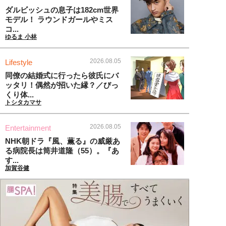
ダルビッシュの息子は182cm世界
モデル！ ラウンドガールやミス
コ...
ゆるま 小林
2026.08.05
Lifestyle
同僚の結婚式に行ったら彼氏にバ
ッタリ！偶然が招いた縁？／びっ
くり体...
トシタカマサ
2026.08.05
Entertainment
NHK朝ドラ『風、薫る』の威厳あ
る病院長は筒井道隆（55）。『あ
す...
加賀谷健