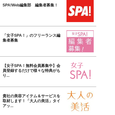
SPA!Web編集部 編集者募集！
「女子SPA！」のフリーランス編
集者募集
【女子SPA！無料会員募集中】会
員登録するだけで様々な特典がも
り...
貴社の美容アイテム＆サービスを
取材します！「大人の美活」タイ
アッ...