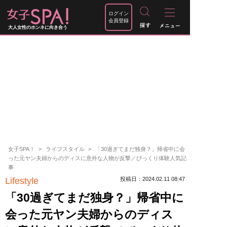
ログイン
会員登録
大人女性のホンネに向き合う
女子SPA！
ライフスタイル
「30過ぎてまだ独身？」帰省中に会
った元ヤン夫婦からのディスに意外な人物が反撃／びっくり体験人気記
事
Lifestyle
投稿日：2024.02.11 08:47
「30過ぎてまだ独身？」帰省中に
会った元ヤン夫婦からのディス