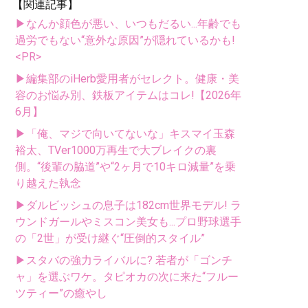
【関連記事】
▶なんか顔色が悪い、いつもだるい...年齢でも
過労でもない“意外な原因”が隠れているかも!
<PR>
▶編集部のiHerb愛用者がセレクト。健康・美
容のお悩み別、鉄板アイテムはコレ!【2026年
6月】
▶「俺、マジで向いてないな」キスマイ玉森
裕太、TVer1000万再生で大ブレイクの裏
側。“後輩の脇道”や“2ヶ月で10キロ減量”を乗
り越えた執念
▶ダルビッシュの息子は182cm世界モデル! ラ
ウンドガールやミスコン美女も...プロ野球選手
の「2世」が受け継ぐ“圧倒的スタイル”
▶スタバの強力ライバルに? 若者が「ゴンチ
ャ」を選ぶワケ。タピオカの次に来た“フルー
ツティー”の癒やし