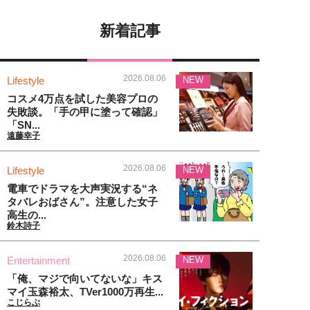
新着記事
2026.08.06
Lifestyle
NEW
コスメ4万点を試した美容プロの
失敗談。「手の甲に塗って確認」
「SN...
遠藤幸子
2026.08.06
Lifestyle
NEW
電車でドラマを大声実況する“ネ
タバレおばさん”。注意した女子
高生の...
鈴木詩子
2026.08.06
Entertainment
NEW
「俺、マジで向いてないな」キス
マイ玉森裕太、TVer1000万再生...
こじらぶ