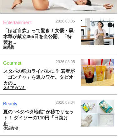
2026.08.05
Entertainment
「ほぼ自炊」って驚き！女優・黒
木華が献立365日を全公開、「特
製お...
森美樹
2026.08.05
Gourmet
スタバの強力ライバルに？ 若者が
「ゴンチャ」を選ぶワケ。タピオ
カの...
スギアカツキ
2026.08.04
Beauty
夏の“ベタベタ地獄”が秒でリセッ
ト！ ダイソーの110円「日焼け
止...
佐治真澄