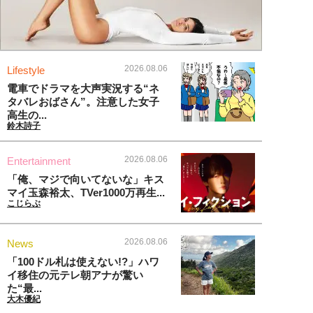
2026.08.06
Lifestyle
電車でドラマを大声実況する“ネ
タバレおばさん”。注意した女子
高生の...
鈴木詩子
2026.08.06
Entertainment
「俺、マジで向いてないな」キス
マイ玉森裕太、TVer1000万再生...
こじらぶ
2026.08.06
News
「100ドル札は使えない!?」ハワ
イ移住の元テレ朝アナが驚い
た“最...
大木優紀