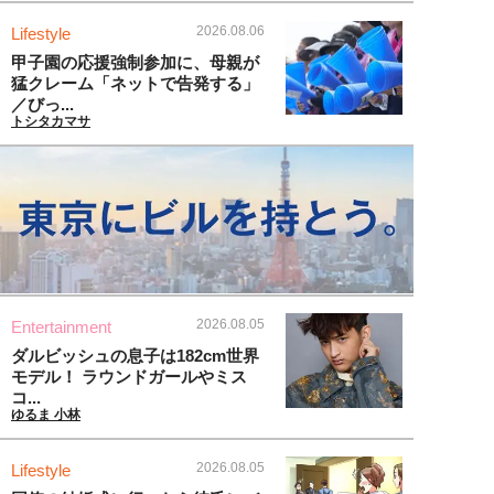
2026.08.06
Lifestyle
甲子園の応援強制参加に、母親が
猛クレーム「ネットで告発する」
／びっ...
トシタカマサ
2026.08.05
Entertainment
ダルビッシュの息子は182cm世界
モデル！ ラウンドガールやミス
コ...
ゆるま 小林
2026.08.05
Lifestyle