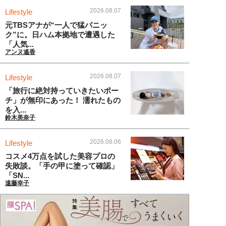
2026.08.07
Lifestyle
元TBSアナが“一人で猛パニッ
ク”に。日ハム本拠地で遭遇した
「人気...
アンヌ遙香
2026.08.07
Lifestyle
「旅行に絶対持っていきたいポー
チ」が無印にあった！ 濡れたもの
を入...
鈴木美奈子
2026.08.06
Lifestyle
コスメ4万点を試した美容プロの
失敗談。「手の甲に塗って確認」
「SN...
遠藤幸子