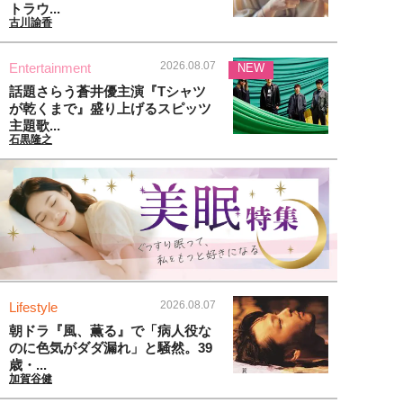
トラウ...
古川諭香
2026.08.07
Entertainment
NEW
話題さらう蒼井優主演『Tシャツ
が乾くまで』盛り上げるスピッツ
主題歌...
石黒隆之
2026.08.07
Lifestyle
朝ドラ『風、薫る』で「病人役な
のに色気がダダ漏れ」と騒然。39
歳・...
加賀谷健