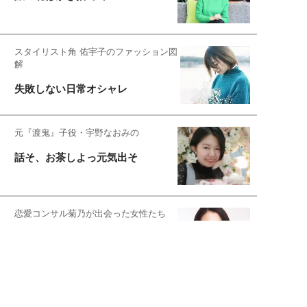
スタイリスト角 佑宇子のファッション図
解
失敗しない日常オシャレ
元『渡鬼』子役・宇野なおみの
話そ、お茶しよっ元気出そ
恋愛コンサル菊乃が出会った女性たち
私が結婚できないワケ
宇垣美里が映画への想いを綴る