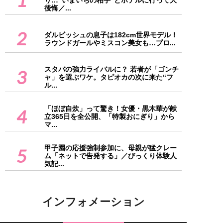
り…“いまいちの相手”とホテルに行って大
後悔／...
2
ダルビッシュの息子は182cm世界モデル！
ラウンドガールやミスコン美女も…プロ...
スタバの強力ライバルに？ 若者が「ゴンチ
3
ャ」を選ぶワケ。タピオカの次に来た“フ
ル...
「ほぼ自炊」って驚き！女優・黒木華が献
4
立365日を全公開、「特製おにぎり」から
マ...
甲子園の応援強制参加に、母親が猛クレー
5
ム「ネットで告発する」／びっくり体験人
気記...
インフォメーション