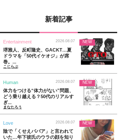
新着記事
2026.08.07
Entertainment
NEW
堺雅人、反町隆史、GACKT…夏
ドラマを「50代イケオジ」が席
巻。...
こじらぶ
2026.08.07
Human
NEW
体力をつける“体力がない”問題、
どう乗り越える？50代のリアルす
ぎ...
まなたろう
2026.08.07
Love
NEW
陰で「くせえババア」と言われて
いた…年下彼氏のウラの顔を知り