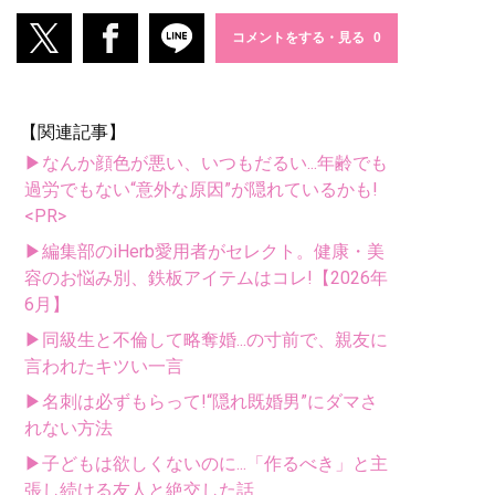
コメントをする・見る
【関連記事】
▶なんか顔色が悪い、いつもだるい...年齢でも
過労でもない“意外な原因”が隠れているかも!
<PR>
▶編集部のiHerb愛用者がセレクト。健康・美
容のお悩み別、鉄板アイテムはコレ!【2026年
6月】
▶同級生と不倫して略奪婚...の寸前で、親友に
言われたキツい一言
▶名刺は必ずもらって!“隠れ既婚男”にダマさ
れない方法
▶子どもは欲しくないのに...「作るべき」と主
張し続ける友人と絶交した話