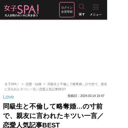
ログイン
会員登録
大人女性のホンネに向き合う
女子SPA！
恋愛・結婚
同級生と不倫して略奪婚…の寸前で、親友
に言われたキツい一言／恋愛人気記事BEST
Love
投稿日：2024.03.14 15:47
同級生と不倫して略奪婚…の寸前
で、親友に言われたキツい一言／
恋愛人気記事BEST