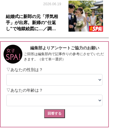
2026.06.19
結婚式に新郎の元「浮気相
手」が出席。新婦の“仕返
し”で地獄絵図に…／調…