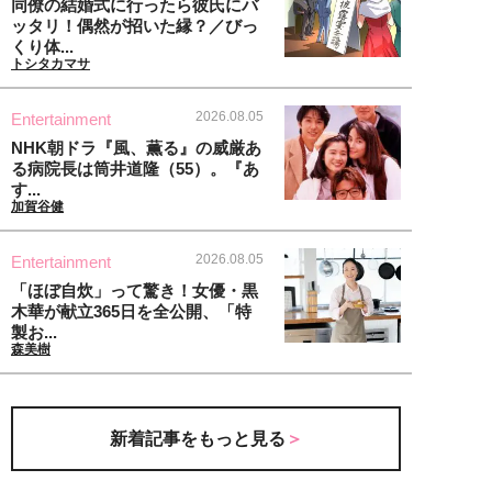
同僚の結婚式に行ったら彼氏にバ
ッタリ！偶然が招いた縁？／びっ
くり体...
トシタカマサ
2026.08.05
Entertainment
NHK朝ドラ『風、薫る』の威厳あ
る病院長は筒井道隆（55）。『あ
す...
加賀谷健
2026.08.05
Entertainment
「ほぼ自炊」って驚き！女優・黒
木華が献立365日を全公開、「特
製お...
森美樹
新着記事をもっと見る