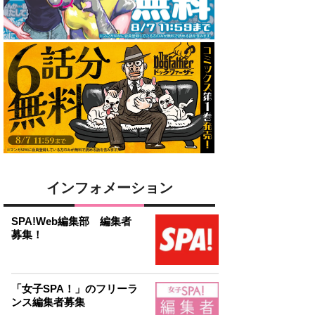
インフォメーション
SPA!Web編集部 編集者
募集！
「女子SPA！」のフリーラ
ンス編集者募集