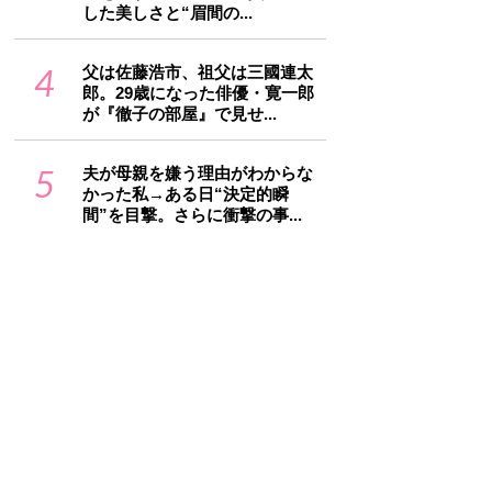
した美しさと“眉間の...
4
父は佐藤浩市、祖父は三國連太
郎。29歳になった俳優・寛一郎
が『徹子の部屋』で見せ...
5
夫が母親を嫌う理由がわからな
かった私→ある日“決定的瞬
間”を目撃。さらに衝撃の事...