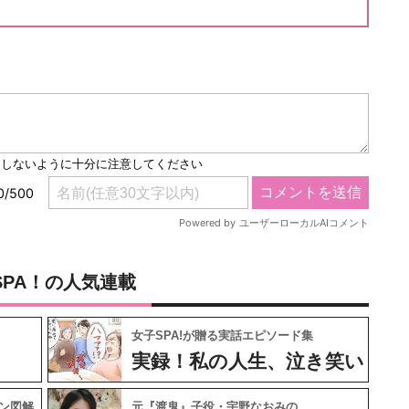
SPA！の人気連載
女子SPA!が贈る実話エピソード集
実録！私の人生、泣き笑い
ン図解
元『渡鬼』子役・宇野なおみの