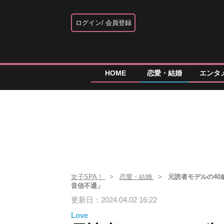
ログイン
会員登録
HOME
恋愛・結婚
エンタ
女子SPA！
恋愛・結婚
元読者モデルの40
音信不通」
更新日：2024.04.02 16:22
Love