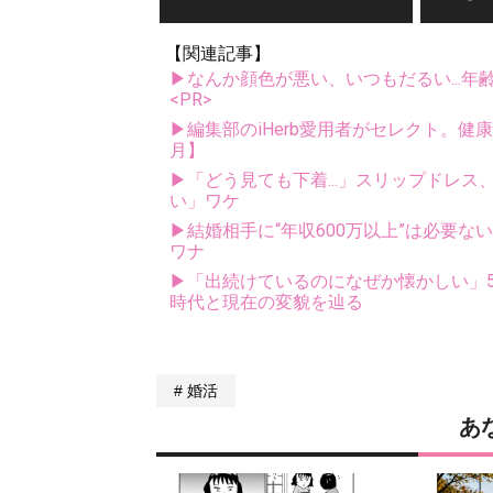
【関連記事】
▶なんか顔色が悪い、いつもだるい...年
<PR>
▶編集部のiHerb愛用者がセレクト。健
月】
▶「どう見ても下着...」スリップドレ
い」ワケ
▶結婚相手に“年収600万以上”は必要な
ワナ
▶「出続けているのになぜか懐かしい」5
時代と現在の変貌を辿る
婚活
あ