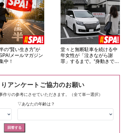
半の“賢い生き方”が
堂々と無断駐車を続ける中
SPA!メールマガジン
年女性が「泣きながら謝
集中！
罪」するまで。“身動きで…