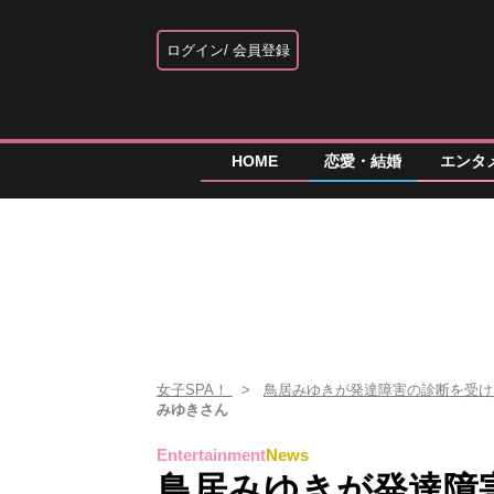
ログイン
会員登録
HOME
恋愛・結婚
エンタ
女子SPA！
鳥居みゆきが発達障害の診断を受
みゆきさん
Entertainment
News
鳥居みゆきが発達障