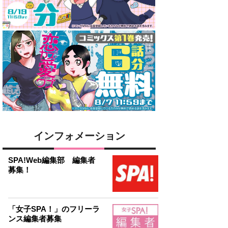
インフォメーション
SPA!Web編集部 編集者
募集！
「女子SPA！」のフリーラ
ンス編集者募集