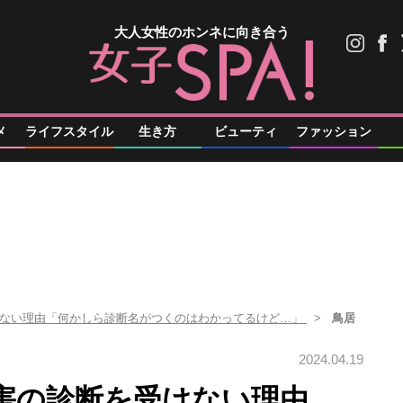
大人女性のホンネに向き合う
メ
ライフスタイル
生き方
ビューティ
ファッション
けない理由「何かしら診断名がつくのはわかってるけど…」
鳥居
2024.04.19
害の診断を受けない理由