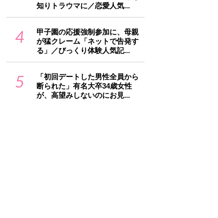
知りトラウマに／恋愛人気...
4
甲子園の応援強制参加に、母親
が猛クレーム「ネットで告発す
る」／びっくり体験人気記...
5
「初回デートした男性全員から
断られた」有名大卒34歳女性
が、高望みしないのにお見...