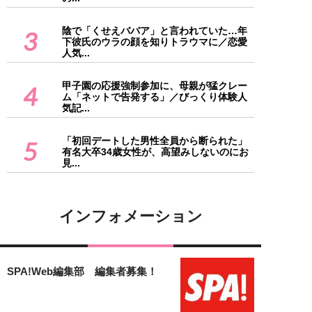
陰で「くせえババア」と言われていた…年
3
下彼氏のウラの顔を知りトラウマに／恋愛
人気...
甲子園の応援強制参加に、母親が猛クレー
4
ム「ネットで告発する」／びっくり体験人
気記...
「初回デートした男性全員から断られた」
5
有名大卒34歳女性が、高望みしないのにお
見...
インフォメーション
SPA!Web編集部 編集者募集！