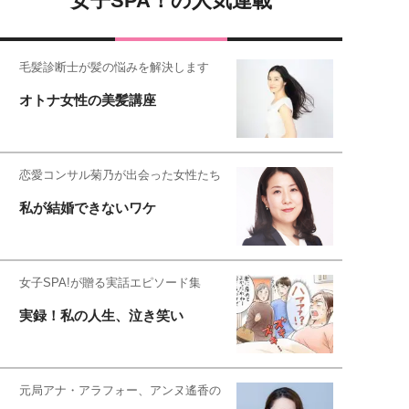
女子SPA！の人気連載
毛髪診断士が髪の悩みを解決します
オトナ女性の美髪講座
恋愛コンサル菊乃が出会った女性たち
私が結婚できないワケ
女子SPA!が贈る実話エピソード集
実録！私の人生、泣き笑い
元局アナ・アラフォー、アンヌ遙香の