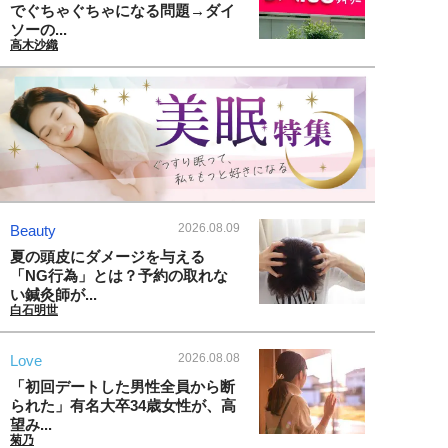
でぐちゃぐちゃになる問題→ダイ
ソーの...
高木沙織
2026.08.09
Beauty
夏の頭皮にダメージを与える
「NG行為」とは？予約の取れな
い鍼灸師が...
白石明世
2026.08.08
Love
「初回デートした男性全員から断
られた」有名大卒34歳女性が、高
望み...
菊乃