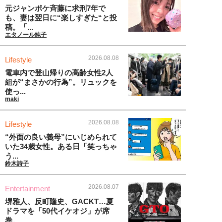
元ジャンポケ斉藤に求刑7年で
も、妻は翌日に“楽しすぎた“と投
稿。「...
エタノール純子
2026.08.08
Lifestyle
電車内で登山帰りの高齢女性2人
組が“まさかの行為”。リュックを
使っ...
maki
2026.08.08
Lifestyle
“外面の良い義母”にいじめられて
いた34歳女性。ある日「笑っちゃ
う...
鈴木詩子
2026.08.07
Entertainment
堺雅人、反町隆史、GACKT…夏
ドラマを「50代イケオジ」が席
巻。...