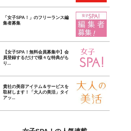
「女子SPA！」のフリーランス編
集者募集
【女子SPA！無料会員募集中】会
員登録するだけで様々な特典がも
り...
貴社の美容アイテム＆サービスを
取材します！「大人の美活」タイ
アッ...