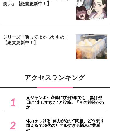
笑い」【絶賛更新中！】
シリーズ「買ってよかったもの」
【絶賛更新中！】
アクセスランキング
元ジャンポケ斉藤に求刑7年でも、妻は翌
1
日に“楽しすぎた“と投稿。「その神経がわ
か...
体力をつける“体力がない”問題、どう乗り
2
越える？50代のリアルすぎる悩みに共感
の...