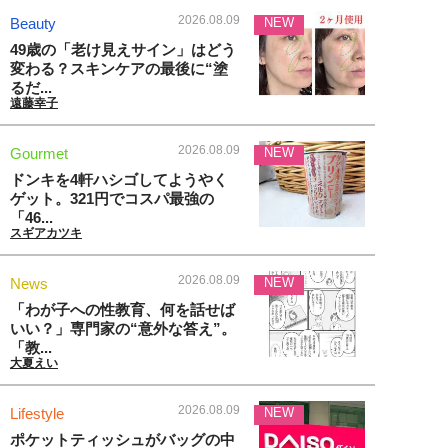
2026.08.09
Beauty
NEW
49歳の「老け見えサイン」はどう
変わる？スキンケアの最後に“塗
るだ...
遠藤幸子
2026.08.09
Gourmet
NEW
ドンキを4軒ハシゴしてようやく
ゲット。321円でコスパ最強の
「46...
スギアカツキ
2026.08.09
News
NEW
「わが子への性教育、何を話せば
いい？」専門家の“意外な答え”。
「教...
大夏えい
2026.08.09
Lifestyle
NEW
ポケットティッシュがバッグの中