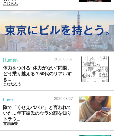
こじらぶ
2026.08.07
Human
体力をつける“体力がない”問題、
どう乗り越える？50代のリアルす
ぎ...
まなたろう
2026.08.07
Love
陰で「くせえババア」と言われて
いた…年下彼氏のウラの顔を知り
トラウ...
古川諭香