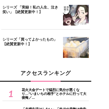
シリーズ 「実録！私の人生、泣き
笑い」【絶賛更新中！】
シリーズ「買ってよかったもの」
【絶賛更新中！】
アクセスランキング
花火大会デートで猛烈に気分が悪くな
1
り…“いまいちの相手”とホテルに行って大
後悔／...