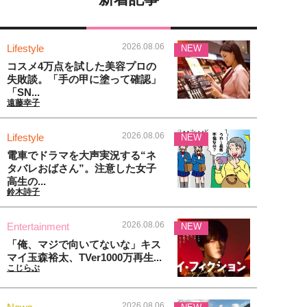
2026.08.06
Lifestyle
NEW
コスメ4万点を試した美容プロの
失敗談。「手の甲に塗って確認」
「SN...
遠藤幸子
2026.08.06
Lifestyle
NEW
電車でドラマを大声実況する“ネ
タバレおばさん”。注意した女子
高生の...
鈴木詩子
2026.08.06
Entertainment
NEW
「俺、マジで向いてないな」キス
マイ玉森裕太、TVer1000万再生...
こじらぶ
2026.08.06