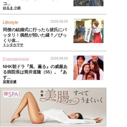
コ...
ゆるま 小林
2026.08.05
Lifestyle
同僚の結婚式に行ったら彼氏にバ
ッタリ！偶然が招いた縁？／びっ
くり体...
トシタカマサ
2026.08.05
Entertainment
NHK朝ドラ『風、薫る』の威厳あ
る病院長は筒井道隆（55）。『あ
す...
加賀谷健