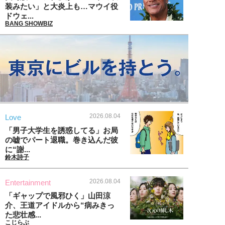
装みたい」と大炎上も…マウイ役
ドウェ...
BANG SHOWBIZ
2026.08.04
Love
「男子大学生を誘惑してる」お局
の嘘でパート退職。巻き込んだ彼
に“謝...
鈴木詩子
2026.08.04
Entertainment
「ギャップで風邪ひく」山田涼
介、王道アイドルから“病みきっ
た悲壮感...
こじらぶ