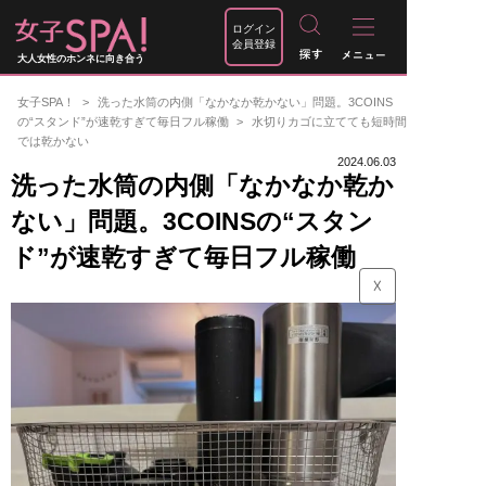
ログイン
会員登録
大人女性のホンネに向き合う
女子SPA！
洗った水筒の内側「なかなか乾かない」問題。3COINS
の“スタンド”が速乾すぎて毎日フル稼働
水切りカゴに立てても短時間
では乾かない
2024.06.03
洗った水筒の内側「なかなか乾か
ない」問題。3COINSの“スタン
ド”が速乾すぎて毎日フル稼働
☓