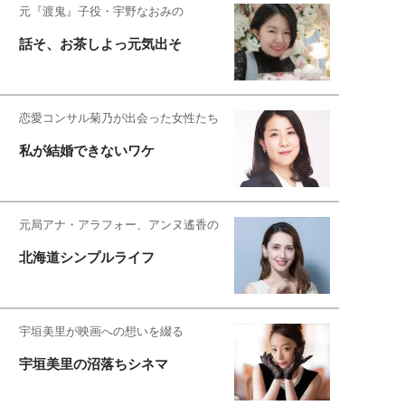
元『渡鬼』子役・宇野なおみの
話そ、お茶しよっ元気出そ
恋愛コンサル菊乃が出会った女性たち
私が結婚できないワケ
元局アナ・アラフォー、アンヌ遙香の
北海道シンプルライフ
宇垣美里が映画への想いを綴る
宇垣美里の沼落ちシネマ