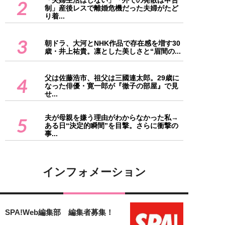
「夫婦生活はしない」「外での発散は申告
2
制」産後レスで離婚危機だった夫婦がたど
り着...
3
朝ドラ、大河とNHK作品で存在感を増す30
歳・井上祐貴。凛とした美しさと“眉間の...
父は佐藤浩市、祖父は三國連太郎。29歳に
4
なった俳優・寛一郎が『徹子の部屋』で見
せ...
夫が母親を嫌う理由がわからなかった私→
5
ある日“決定的瞬間”を目撃。さらに衝撃の
事...
インフォメーション
SPA!Web編集部 編集者募集！