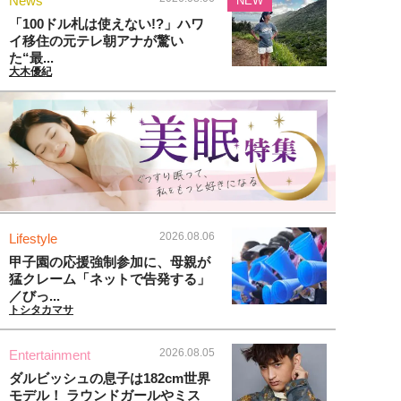
News
NEW
「100ドル札は使えない!?」ハワ
イ移住の元テレ朝アナが驚い
た“最...
大木優紀
2026.08.06
Lifestyle
甲子園の応援強制参加に、母親が
猛クレーム「ネットで告発する」
／びっ...
トシタカマサ
2026.08.05
Entertainment
ダルビッシュの息子は182cm世界
モデル！ ラウンドガールやミス