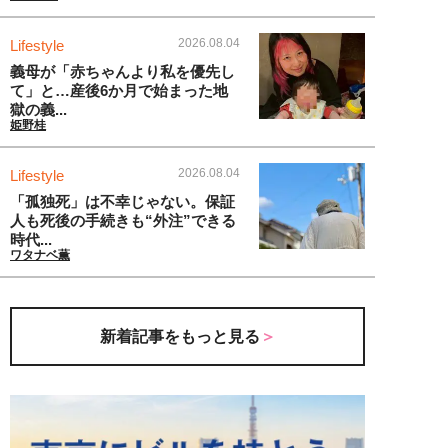
2026.08.04
Lifestyle
義母が「赤ちゃんより私を優先し
て」と…産後6か月で始まった地
獄の義...
姫野桂
2026.08.04
Lifestyle
「孤独死」は不幸じゃない。保証
人も死後の手続きも“外注”できる
時代...
ワタナベ薫
新着記事をもっと見る