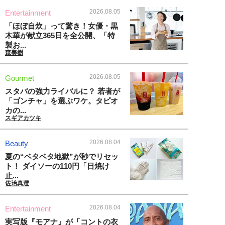
2026.08.05
Entertainment
「ほぼ自炊」って驚き！女優・黒
木華が献立365日を全公開、「特
製お...
森美樹
2026.08.05
Gourmet
スタバの強力ライバルに？ 若者が
「ゴンチャ」を選ぶワケ。タピオ
カの...
スギアカツキ
2026.08.04
Beauty
夏の“ベタベタ地獄”が秒でリセッ
ト！ ダイソーの110円「日焼け
止...
佐治真澄
2026.08.04
Entertainment
実写版『モアナ』が「コントの衣