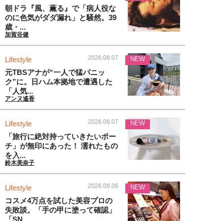
朝ドラ『風、薫る』で「病人役な
のに色気がダダ漏れ」と騒然。39
歳・...
加賀谷健
2026.08.07
Lifestyle
NEW
元TBSアナが“一人で猛パニッ
ク”に。日ハム本拠地で遭遇した
「人気...
アンヌ遙香
2026.08.07
Lifestyle
NEW
「旅行に絶対持っていきたいポー
チ」が無印にあった！ 濡れたもの
を入...
鈴木美奈子
2026.08.06
Lifestyle
NEW
コスメ4万点を試した美容プロの
失敗談。「手の甲に塗って確認」
「SN...