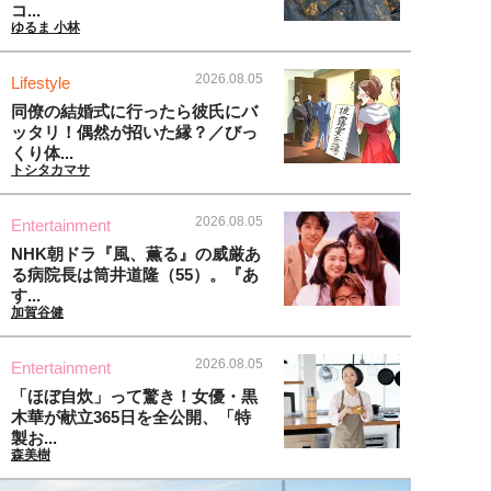
コ...
ゆるま 小林
2026.08.05
Lifestyle
同僚の結婚式に行ったら彼氏にバ
ッタリ！偶然が招いた縁？／びっ
くり体...
トシタカマサ
2026.08.05
Entertainment
NHK朝ドラ『風、薫る』の威厳あ
る病院長は筒井道隆（55）。『あ
す...
加賀谷健
2026.08.05
Entertainment
「ほぼ自炊」って驚き！女優・黒
木華が献立365日を全公開、「特
製お...
森美樹