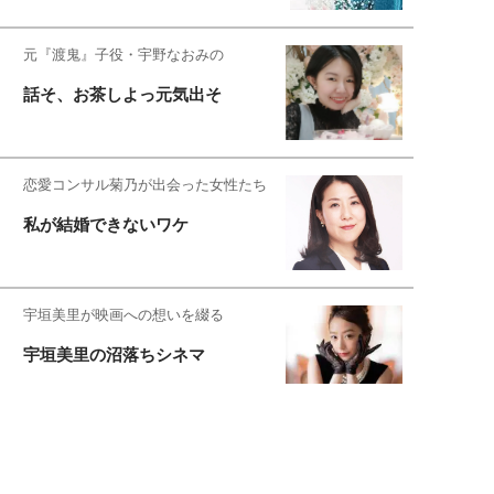
元『渡鬼』子役・宇野なおみの
話そ、お茶しよっ元気出そ
恋愛コンサル菊乃が出会った女性たち
私が結婚できないワケ
宇垣美里が映画への想いを綴る
宇垣美里の沼落ちシネマ
松本穂香が映画愛を語ります
銀幕ロンリーガール