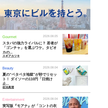
2026.08.05
Gourmet
スタバの強力ライバルに？ 若者が
「ゴンチャ」を選ぶワケ。タピオ
カの...
スギアカツキ
2026.08.04
Beauty
夏の“ベタベタ地獄”が秒でリセッ
ト！ ダイソーの110円「日焼け
止...
佐治真澄
2026.08.04
Entertainment
実写版『モアナ』が「コントの衣