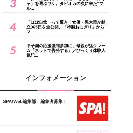
3
ャ」を選ぶワケ。タピオカの次に来た“フ
ル...
「ほぼ自炊」って驚き！女優・黒木華が献
4
立365日を全公開、「特製おにぎり」から
マ...
甲子園の応援強制参加に、母親が猛クレー
5
ム「ネットで告発する」／びっくり体験人
気記...
インフォメーション
SPA!Web編集部 編集者募集！