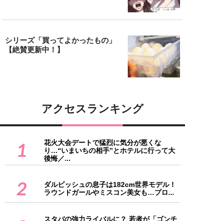
シリーズ「買ってよかったもの」
【絶賛更新中！】
アクセスランキング
花火大会デートで猛烈に気分が悪くな
1
り…“いまいちの相手”とホテルに行って大
後悔／...
2
ダルビッシュの息子は182cm世界モデル！
ラウンドガールやミスコン美女も…プロ...
スタバの強力ライバルに？ 若者が「ゴンチ