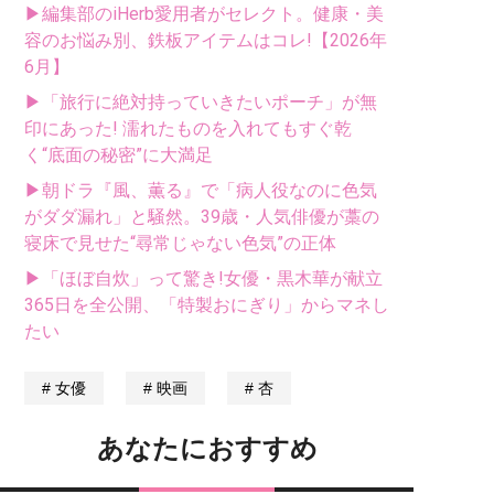
▶編集部のiHerb愛用者がセレクト。健康・美
容のお悩み別、鉄板アイテムはコレ!【2026年
6月】
▶「旅行に絶対持っていきたいポーチ」が無
印にあった! 濡れたものを入れてもすぐ乾
く“底面の秘密”に大満足
▶朝ドラ『風、薫る』で「病人役なのに色気
がダダ漏れ」と騒然。39歳・人気俳優が藁の
寝床で見せた“尋常じゃない色気”の正体
▶「ほぼ自炊」って驚き!女優・黒木華が献立
365日を全公開、「特製おにぎり」からマネし
たい
女優
映画
杏
あなたにおすすめ