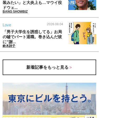
装みたい」と大炎上も…マウイ役
ドウェ...
BANG SHOWBIZ
2026.08.04
Love
「男子大学生を誘惑してる」お局
の嘘でパート退職。巻き込んだ彼
に“謝...
鈴木詩子
新着記事をもっと見る