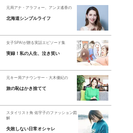
元局アナ・アラフォー、アンヌ遙香の
北海道シンプルライフ
女子SPA!が贈る実話エピソード集
実録！私の人生、泣き笑い
元キー局アナウンサー・大木優紀の
旅の恥はかき捨てて
スタイリスト角 佑宇子のファッション図
解
失敗しない日常オシャレ