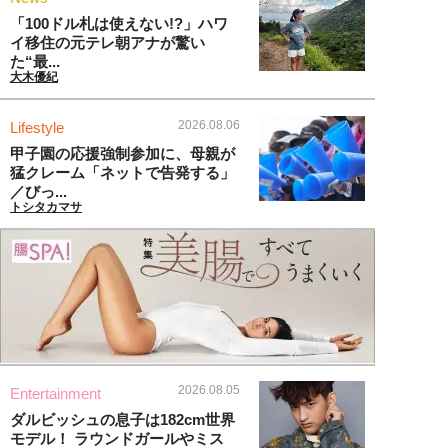
「100ドル札は使えない!?」ハワ
イ移住の元テレ朝アナが驚い
た“最...
大木優紀
2026.08.06
Lifestyle
甲子園の応援強制参加に、母親が
猛クレーム「ネットで告発する」
／びっ...
トシタカマサ
2026.08.05
Entertainment
ダルビッシュの息子は182cm世界
モデル！ ラウンドガールやミス