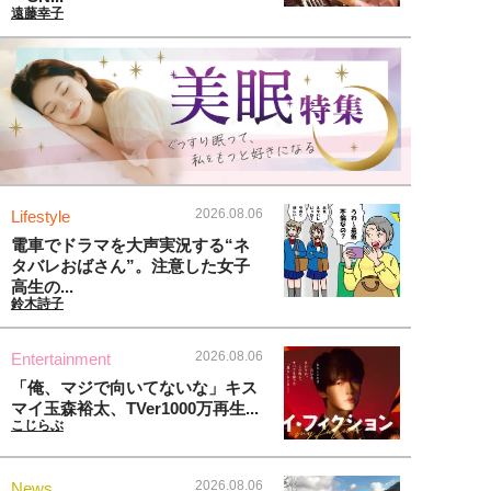
遠藤幸子
2026.08.06
Lifestyle
電車でドラマを大声実況する“ネ
タバレおばさん”。注意した女子
高生の...
鈴木詩子
2026.08.06
Entertainment
「俺、マジで向いてないな」キス
マイ玉森裕太、TVer1000万再生...
こじらぶ
2026.08.06
News