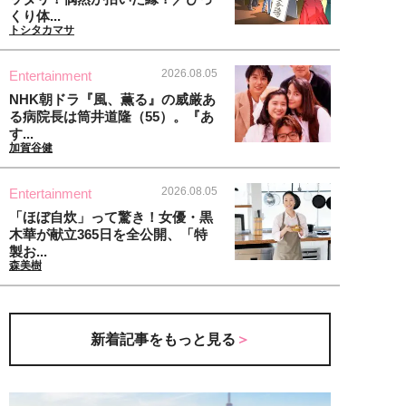
くり体...
トシタカマサ
2026.08.05
Entertainment
NHK朝ドラ『風、薫る』の威厳あ
る病院長は筒井道隆（55）。『あ
す...
加賀谷健
2026.08.05
Entertainment
「ほぼ自炊」って驚き！女優・黒
木華が献立365日を全公開、「特
製お...
森美樹
新着記事をもっと見る