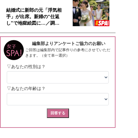
結婚式に新郎の元「浮気相
手」が出席。新婦の“仕返
し”で地獄絵図に…／調…