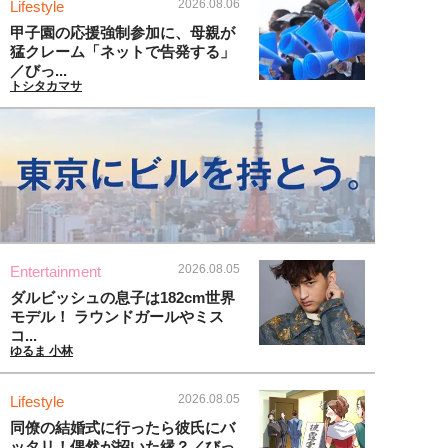
2026.08.06
Lifestyle
甲子園の応援強制参加に、母親が
猛クレーム「ネットで告発する」
／びっ...
トシタカマサ
2026.08.05
Entertainment
ダルビッシュの息子は182cm世界
モデル！ ラウンドガールやミス
コ...
ゆるま 小林
2026.08.05
Lifestyle
同僚の結婚式に行ったら彼氏にバ
ッタリ！偶然が招いた縁？／びっ