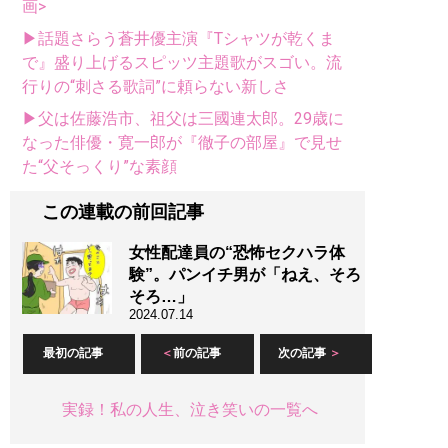
画>
▶話題さらう蒼井優主演『Tシャツが乾くま
で』盛り上げるスピッツ主題歌がスゴい。流
行りの“刺さる歌詞”に頼らない新しさ
▶父は佐藤浩市、祖父は三國連太郎。29歳に
なった俳優・寛一郎が『徹子の部屋』で見せ
た“父そっくり”な素顔
この連載の前回記事
女性配達員の“恐怖セクハラ体
験”。パンイチ男が「ねえ、そろ
そろ…」
2024.07.14
最初の記事
前の記事
次の記事
実録！私の人生、泣き笑いの一覧へ