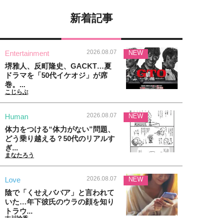
新着記事
2026.08.07
Entertainment
NEW
堺雅人、反町隆史、GACKT…夏
ドラマを「50代イケオジ」が席
巻。...
こじらぶ
2026.08.07
Human
NEW
体力をつける“体力がない”問題、
どう乗り越える？50代のリアルす
ぎ...
まなたろう
2026.08.07
Love
NEW
陰で「くせえババア」と言われて
いた…年下彼氏のウラの顔を知り
トラウ...