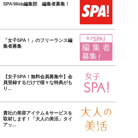
SPA!Web編集部 編集者募集！
「女子SPA！」のフリーランス編
集者募集
【女子SPA！無料会員募集中】会
員登録するだけで様々な特典がも
り...
貴社の美容アイテム＆サービスを
取材します！「大人の美活」タイ
アッ...