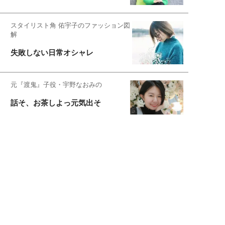
スタイリスト角 佑宇子のファッション図
解
失敗しない日常オシャレ
元『渡鬼』子役・宇野なおみの
話そ、お茶しよっ元気出そ
恋愛コンサル菊乃が出会った女性たち
私が結婚できないワケ
宇垣美里が映画への想いを綴る
宇垣美里の沼落ちシネマ