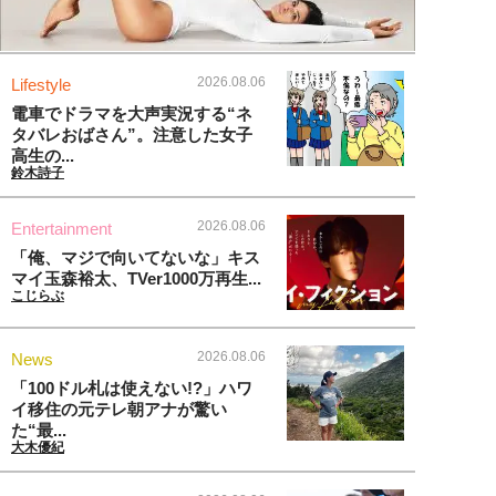
2026.08.06
Lifestyle
電車でドラマを大声実況する“ネ
タバレおばさん”。注意した女子
高生の...
鈴木詩子
2026.08.06
Entertainment
「俺、マジで向いてないな」キス
マイ玉森裕太、TVer1000万再生...
こじらぶ
2026.08.06
News
「100ドル札は使えない!?」ハワ
イ移住の元テレ朝アナが驚い
た“最...
大木優紀