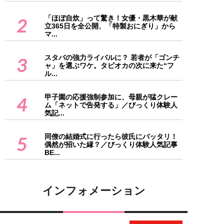
「ほぼ自炊」って驚き！女優・黒木華が献
2
立365日を全公開、「特製おにぎり」から
マ...
スタバの強力ライバルに？ 若者が「ゴンチ
3
ャ」を選ぶワケ。タピオカの次に来た“フ
ル...
甲子園の応援強制参加に、母親が猛クレー
4
ム「ネットで告発する」／びっくり体験人
気記...
同僚の結婚式に行ったら彼氏にバッタリ！
5
偶然が招いた縁？／びっくり体験人気記事
BE...
インフォメーション