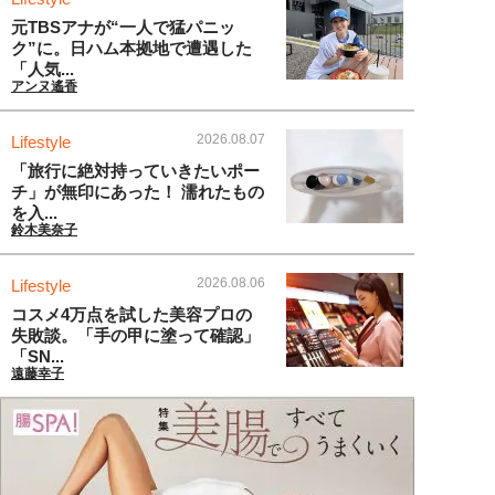
元TBSアナが“一人で猛パニッ
ク”に。日ハム本拠地で遭遇した
「人気...
アンヌ遙香
2026.08.07
Lifestyle
「旅行に絶対持っていきたいポー
チ」が無印にあった！ 濡れたもの
を入...
鈴木美奈子
2026.08.06
Lifestyle
コスメ4万点を試した美容プロの
失敗談。「手の甲に塗って確認」
「SN...
遠藤幸子