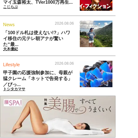
マイ玉森裕太、TVer1000万再生...
こじらぶ
2026.08.06
News
「100ドル札は使えない!?」ハワ
イ移住の元テレ朝アナが驚い
た“最...
大木優紀
2026.08.06
Lifestyle
甲子園の応援強制参加に、母親が
猛クレーム「ネットで告発する」
／びっ...
トシタカマサ