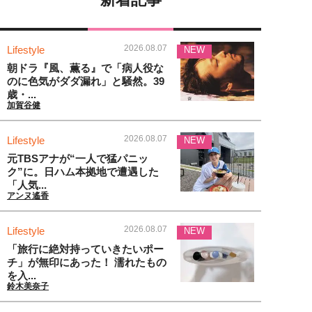
2026.08.07
Lifestyle
NEW
朝ドラ『風、薫る』で「病人役な
のに色気がダダ漏れ」と騒然。39
歳・...
加賀谷健
2026.08.07
Lifestyle
NEW
元TBSアナが“一人で猛パニッ
ク”に。日ハム本拠地で遭遇した
「人気...
アンヌ遙香
2026.08.07
Lifestyle
NEW
「旅行に絶対持っていきたいポー
チ」が無印にあった！ 濡れたもの
を入...
鈴木美奈子