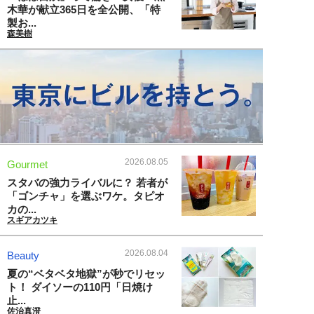
木華が献立365日を全公開、「特
製お...
森美樹
2026.08.05
Gourmet
スタバの強力ライバルに？ 若者が
「ゴンチャ」を選ぶワケ。タピオ
カの...
スギアカツキ
2026.08.04
Beauty
夏の“ベタベタ地獄”が秒でリセッ
ト！ ダイソーの110円「日焼け
止...
佐治真澄