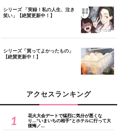
シリーズ 「実録！私の人生、泣き
笑い」【絶賛更新中！】
シリーズ「買ってよかったもの」
【絶賛更新中！】
アクセスランキング
花火大会デートで猛烈に気分が悪くな
1
り…“いまいちの相手”とホテルに行って大
後悔／...