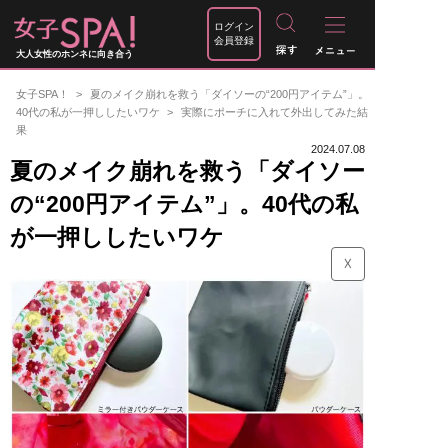
ログイン
会員登録
大人女性のホンネに向き合う
女子SPA！
夏のメイク崩れを救う「ダイソーの“200円アイテム”」。
40代の私が一押ししたいワケ
実際にポーチに入れて外出してみた結
果
2024.07.08
夏のメイク崩れを救う「ダイソー
の“200円アイテム”」。40代の私
が一押ししたいワケ
☓