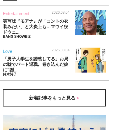
2026.08.04
Entertainment
実写版『モアナ』が「コントの衣
装みたい」と大炎上も…マウイ役
ドウェ...
BANG SHOWBIZ
2026.08.04
Love
「男子大学生を誘惑してる」お局
の嘘でパート退職。巻き込んだ彼
に“謝...
鈴木詩子
新着記事をもっと見る