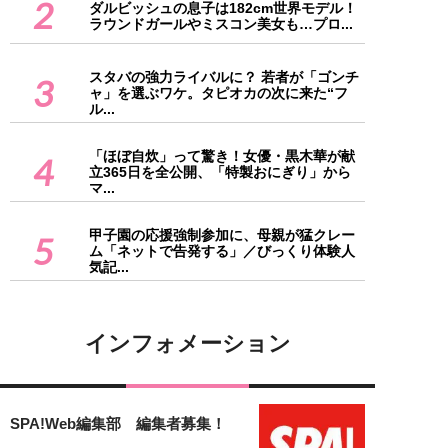
2
ダルビッシュの息子は182cm世界モデル！
ラウンドガールやミスコン美女も…プロ...
スタバの強力ライバルに？ 若者が「ゴンチ
3
ャ」を選ぶワケ。タピオカの次に来た“フ
ル...
「ほぼ自炊」って驚き！女優・黒木華が献
4
立365日を全公開、「特製おにぎり」から
マ...
甲子園の応援強制参加に、母親が猛クレー
5
ム「ネットで告発する」／びっくり体験人
気記...
インフォメーション
SPA!Web編集部 編集者募集！