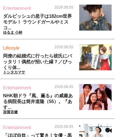
2026.08.05
Entertainment
ダルビッシュの息子は182cm世界
モデル！ ラウンドガールやミス
コ...
ゆるま 小林
2026.08.05
Lifestyle
同僚の結婚式に行ったら彼氏にバ
ッタリ！偶然が招いた縁？／びっ
くり体...
トシタカマサ
2026.08.05
Entertainment
NHK朝ドラ『風、薫る』の威厳あ
る病院長は筒井道隆（55）。『あ
す...
加賀谷健
2026.08.05
Entertainment
「ほぼ自炊」って驚き！女優・黒