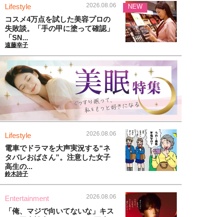
2026.08.06
Lifestyle
NEW
コスメ4万点を試した美容プロの
失敗談。「手の甲に塗って確認」
「SN...
遠藤幸子
2026.08.06
Lifestyle
電車でドラマを大声実況する“ネ
タバレおばさん”。注意した女子
高生の...
鈴木詩子
2026.08.06
Entertainment
「俺、マジで向いてないな」キス