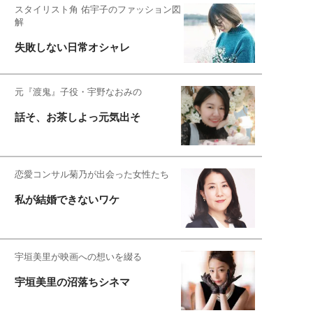
スタイリスト角 佑宇子のファッション図
解
失敗しない日常オシャレ
元『渡鬼』子役・宇野なおみの
話そ、お茶しよっ元気出そ
恋愛コンサル菊乃が出会った女性たち
私が結婚できないワケ
宇垣美里が映画への想いを綴る
宇垣美里の沼落ちシネマ