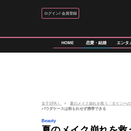
ログイン
会員登録
HOME
恋愛・結婚
エンタ
女子SPA！
夏のメイク崩れを救う「ダイソーの“
パウダケースは粉もれせず携帯できる
Beauty
夏のメイク崩れを救う