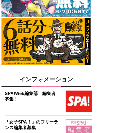
インフォメーション
SPA!Web編集部 編集者
募集！
「女子SPA！」のフリーラ
ンス編集者募集