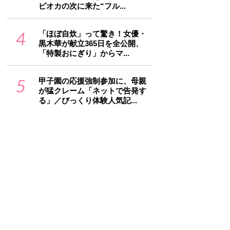
ピオカの次に来た“フル...
4
「ほぼ自炊」って驚き！女優・
黒木華が献立365日を全公開、
「特製おにぎり」からマ...
5
甲子園の応援強制参加に、母親
が猛クレーム「ネットで告発す
る」／びっくり体験人気記...