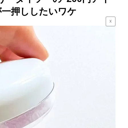
が一押ししたいワケ
☓