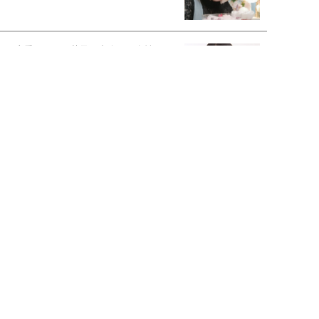
恋愛コンサル菊乃が出会った女性たち
私が結婚できないワケ
宇垣美里が映画への想いを綴る
宇垣美里の沼落ちシネマ
松本穂香が映画愛を語ります
銀幕ロンリーガール
猫バカライターがおくる