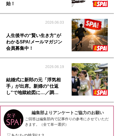
始！
2026.06.03
人生後半の“賢い生き方”が
わかるSPA!メールマガジン
会員募集中！
2026.06.19
結婚式に新郎の元「浮気相
手」が出席。新婦の“仕返
し”で地獄絵図に…／調…