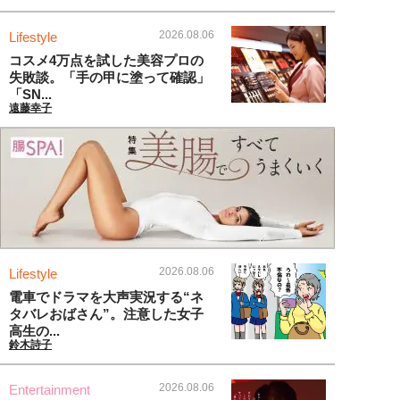
2026.08.06
Lifestyle
コスメ4万点を試した美容プロの
失敗談。「手の甲に塗って確認」
「SN...
遠藤幸子
2026.08.06
Lifestyle
電車でドラマを大声実況する“ネ
タバレおばさん”。注意した女子
高生の...
鈴木詩子
2026.08.06
Entertainment