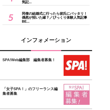
気記...
同僚の結婚式に行ったら彼氏にバッタリ！
5
偶然が招いた縁？／びっくり体験人気記事
BE...
インフォメーション
SPA!Web編集部 編集者募集！
「女子SPA！」のフリーランス編
集者募集