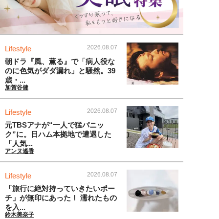
2026.08.07
Lifestyle
朝ドラ『風、薫る』で「病人役な
のに色気がダダ漏れ」と騒然。39
歳・...
加賀谷健
2026.08.07
Lifestyle
元TBSアナが“一人で猛パニッ
ク”に。日ハム本拠地で遭遇した
「人気...
アンヌ遙香
2026.08.07
Lifestyle
「旅行に絶対持っていきたいポー
チ」が無印にあった！ 濡れたもの
を入...
鈴木美奈子