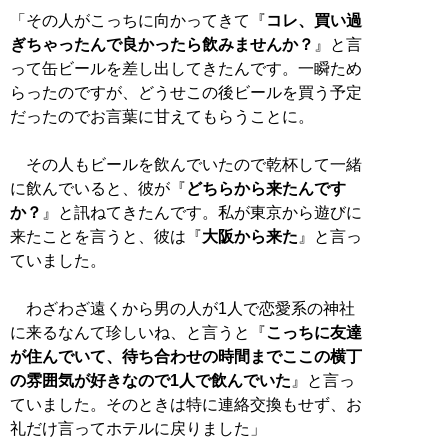
「その人がこっちに向かってきて『
コレ、買い過
ぎちゃったんで良かったら飲みませんか？
』と言
って缶ビールを差し出してきたんです。一瞬ため
らったのですが、どうせこの後ビールを買う予定
だったのでお言葉に甘えてもらうことに。
その人もビールを飲んでいたので乾杯して一緒
に飲んでいると、彼が『
どちらから来たんです
か？
』と訊ねてきたんです。私が東京から遊びに
来たことを言うと、彼は『
大阪から来た
』と言っ
ていました。
わざわざ遠くから男の人が1人で恋愛系の神社
に来るなんて珍しいね、と言うと『
こっちに友達
が住んでいて、待ち合わせの時間までここの横丁
の雰囲気が好きなので1人で飲んでいた
』と言っ
ていました。そのときは特に連絡交換もせず、お
礼だけ言ってホテルに戻りました」