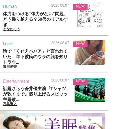
2026.08.07
Human
NEW
体力をつける“体力がない”問題、
どう乗り越える？50代のリアルす
ぎ...
まなたろう
2026.08.07
Love
NEW
陰で「くせえババア」と言われて
いた…年下彼氏のウラの顔を知り
トラウ...
古川諭香
2026.08.07
Entertainment
NEW
話題さらう蒼井優主演『Tシャツ
が乾くまで』盛り上げるスピッツ
主題歌...
石黒隆之