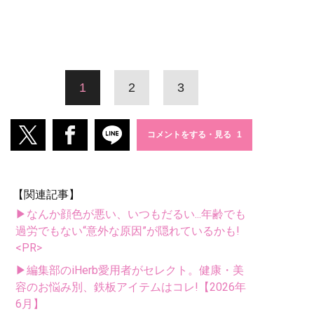
1
2
3
コメントをする・見る
【関連記事】
▶なんか顔色が悪い、いつもだるい...年齢でも
過労でもない“意外な原因”が隠れているかも!
<PR>
▶編集部のiHerb愛用者がセレクト。健康・美
容のお悩み別、鉄板アイテムはコレ!【2026年
6月】