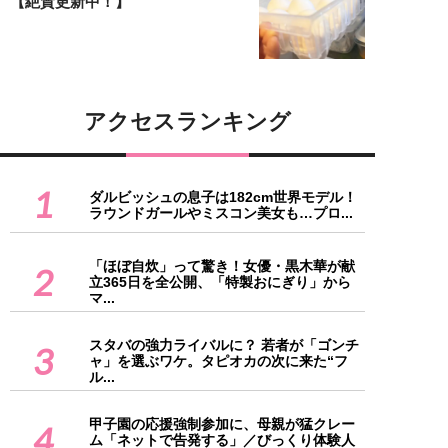
【絶賛更新中！】
アクセスランキング
1
ダルビッシュの息子は182cm世界モデル！
ラウンドガールやミスコン美女も…プロ...
「ほぼ自炊」って驚き！女優・黒木華が献
2
立365日を全公開、「特製おにぎり」から
マ...
スタバの強力ライバルに？ 若者が「ゴンチ
3
ャ」を選ぶワケ。タピオカの次に来た“フ
ル...
甲子園の応援強制参加に、母親が猛クレー
4
ム「ネットで告発する」／びっくり体験人