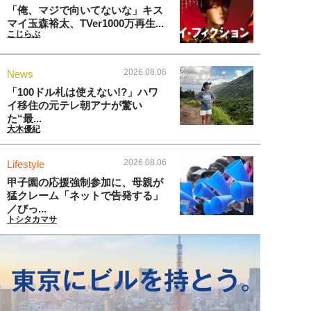
「俺、マジで向いてないな」キス
マイ玉森裕太、TVer1000万再生...
こじらぶ
2026.08.06
News
「100ドル札は使えない!?」ハワ
イ移住の元テレ朝アナが驚い
た“最...
大木優紀
2026.08.06
Lifestyle
甲子園の応援強制参加に、母親が
猛クレーム「ネットで告発する」
／びっ...
トシタカマサ