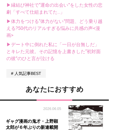
▶縁結び神社で“運命の出会い”をした女性の悲
劇「すべて仕組まれてた...」
▶体力をつける“体力がない”問題、どう乗り越
える?50代のリアルすぎる悩みに共感の声<漫
画>
▶デート中に倒れた私に「一日が台無しだ」
とキレた元彼。その記憶を上書きした“初対面
の彼”のひと言が泣ける
人気記事BEST
あなたにおすすめ
2026.06.05
ギャグ漫画の鬼才・上野顕
太郎が６年ぶりの新連載開