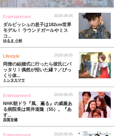
2026.08.05
Entertainment
ダルビッシュの息子は182cm世界
モデル！ ラウンドガールやミス
コ...
ゆるま 小林
2026.08.05
Lifestyle
同僚の結婚式に行ったら彼氏にバ
ッタリ！偶然が招いた縁？／びっ
くり体...
トシタカマサ
2026.08.05
Entertainment
NHK朝ドラ『風、薫る』の威厳あ
る病院長は筒井道隆（55）。『あ
す...
加賀谷健
2026.08.05
Entertainment