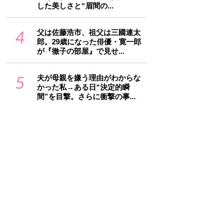
した美しさと“眉間の...
4
父は佐藤浩市、祖父は三國連太
郎。29歳になった俳優・寛一郎
が『徹子の部屋』で見せ...
5
夫が母親を嫌う理由がわからな
かった私→ある日“決定的瞬
間”を目撃。さらに衝撃の事...