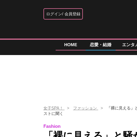
ログイン
会員登録
HOME
恋愛・結婚
エンタ
女子SPA！
ファッション
「裸に見える」
ストに聞く
Fashion
「裸に見える」と騒