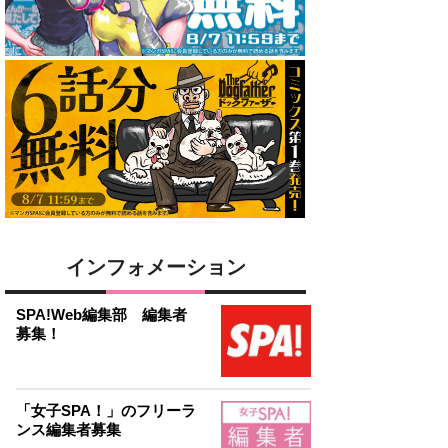
インフォメーション
SPA!Web編集部 編集者
募集！
「女子SPA！」のフリーラ
ンス編集者募集