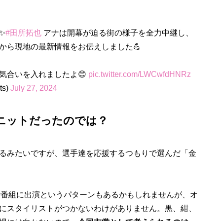
✨
#田所拓也
アナは開幕が迫る街の様子を全力中継し、
から現地の最新情報をお伝えしました💪
気合いを入れましたよ😊
pic.twitter.com/LWCwfdHNRz
s)
July 27, 2024
ニットだったのでは？
るみたいですが、選手達を応援するつもりで選んだ「金
で番組に出演というパターンもあるかもしれませんが、オ
にスタイリストがつかないわけがありません。黒、紺、