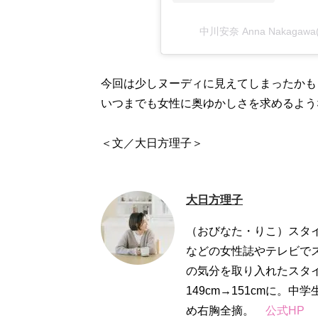
中川安奈 Anna Nakagaw
今回は少しヌーディに見えてしまったかも
いつまでも女性に奥ゆかしさを求めるよう
＜文／大日方理子＞
大日方理子
（おびなた・りこ）スタイ
などの女性誌やテレビで
の気分を取り入れたスタ
149cm→151cmに。
め右胸全摘。
公式HP