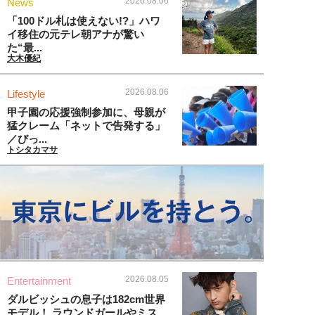
2026.08.06
News
「100ドル札は使えない!?」ハワ
イ移住の元テレ朝アナが驚い
た“最...
大木優紀
2026.08.06
Lifestyle
甲子園の応援強制参加に、母親が
猛クレーム「ネットで告発する」
／びっ...
トシタカマサ
2026.08.05
Entertainment
ダルビッシュの息子は182cm世界
モデル！ ラウンドガールやミス