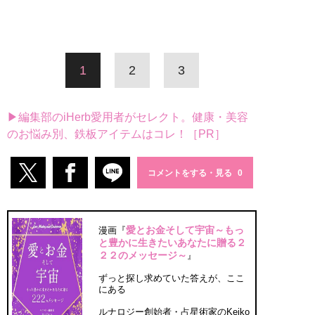
1
2
3
▶編集部のiHerb愛用者がセレクト。健康・美容
のお悩み別、鉄板アイテムはコレ！［PR］
コメントをする・見る
愛とお金そして宇宙～もっ
漫画『
と豊かに生きたいあなたに贈る２
２２のメッセージ～
』
ずっと探し求めていた答えが、ここ
にある
ルナロジー創始者・占星術家のKeiko