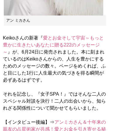
アン ミカさん
Keikoさんの新著『
愛とお金そして宇宙～もっと
豊かに生きたいあなたに贈る222のメッセージ
～
』が、6月24日に発売されました。本に刻まれ
ているのはKeikoさんからの、人生を豊かにする
ためのメッセージの数々。ページをめくれば、ふ
と目にした1行に人生最大の気づきを得る瞬間が
必ずあるはずです。
それを記念し、『女子SPA！』ではそんな二人の
スペシャル対談を決行！二人の出会いから、知ら
れざる関係性について聞かせてもらいました。
【インタビュー後編】⇒
アンミカさん＆十年来の
親友の占星術家が共感！愛とお金を引き寄せる秘