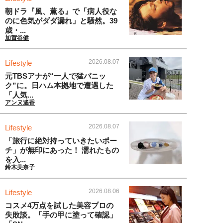
朝ドラ『風、薫る』で「病人役な
のに色気がダダ漏れ」と騒然。39
歳・...
加賀谷健
2026.08.07
Lifestyle
元TBSアナが“一人で猛パニッ
ク”に。日ハム本拠地で遭遇した
「人気...
アンヌ遙香
2026.08.07
Lifestyle
「旅行に絶対持っていきたいポー
チ」が無印にあった！ 濡れたもの
を入...
鈴木美奈子
2026.08.06
Lifestyle
コスメ4万点を試した美容プロの
失敗談。「手の甲に塗って確認」