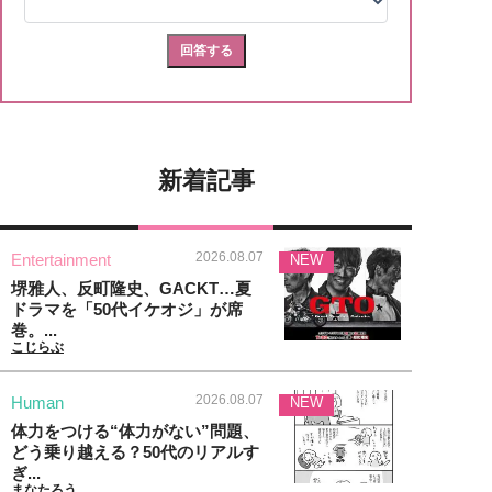
新着記事
2026.08.07
Entertainment
NEW
堺雅人、反町隆史、GACKT…夏
ドラマを「50代イケオジ」が席
巻。...
こじらぶ
2026.08.07
Human
NEW
体力をつける“体力がない”問題、
どう乗り越える？50代のリアルす
ぎ...
まなたろう