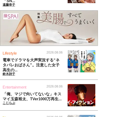
「SN...
遠藤幸子
2026.08.06
Lifestyle
電車でドラマを大声実況する“ネ
タバレおばさん”。注意した女子
高生の...
鈴木詩子
2026.08.06
Entertainment
「俺、マジで向いてないな」キス
マイ玉森裕太、TVer1000万再生...
こじらぶ