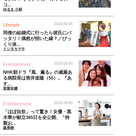
コ...
ゆるま 小林
2026.08.05
Lifestyle
同僚の結婚式に行ったら彼氏にバ
ッタリ！偶然が招いた縁？／びっ
くり体...
トシタカマサ
2026.08.05
Entertainment
NHK朝ドラ『風、薫る』の威厳あ
る病院長は筒井道隆（55）。『あ
す...
加賀谷健
2026.08.05
Entertainment
「ほぼ自炊」って驚き！女優・黒
木華が献立365日を全公開、「特
製お...
森美樹