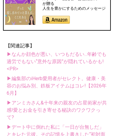
が贈る
人生を豊かにするためのメッセージ
【関連記事】
▶なんか顔色が悪い、いつもだるい...年齢でも
過労でもない“意外な原因”が隠れているかも!
<PR>
▶編集部のiHerb愛用者がセレクト。健康・美
容のお悩み別、鉄板アイテムはコレ!【2026年
6月】
▶アンミカさん&十年来の親友の占星術家が共
感!愛とお金を引き寄せる秘訣のワクワクっ
て?
▶デート中に倒れた私に「一日が台無しだ」
とキレた元彼。その記憶を上書きした“初対面