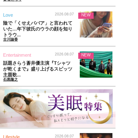
2026.08.07
Love
NEW
陰で「くせえババア」と言われて
いた…年下彼氏のウラの顔を知り
トラウ...
古川諭香
2026.08.07
Entertainment
NEW
話題さらう蒼井優主演『Tシャツ
が乾くまで』盛り上げるスピッツ
主題歌...
石黒隆之
2026.08.07
Lifestyle