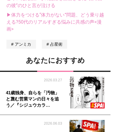
の彼”のひと言が泣ける
▶体力をつける“体力がない”問題、どう乗り越
える?50代のリアルすぎる悩みに共感の声<漫
画>
アンミカ
占星術
あなたにおすすめ
2026.03.27
41歳独身、自らを「汚物」
と蔑む営業マンの日々を追
う／『シジュウカラ…
2026.06.03