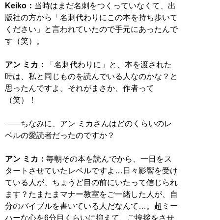
Keiko：
当時はまだ名刺をつくっていなくて、出
版社の方から「名刺代わりにこの本を持ち歩いて
ください」と言われていたので手元にあったんで
す（笑）。
アン ミカ：
「名刺代わりに」と、本を渡された
時は、私と同じものを読んでいる人なのかな？と
思ったんですよ。それがまさか、作者って
（笑）！
――ちなみに、アン ミカさんはどのくらいのレ
ベルの愛読者だったのですか？
アン ミカ：
毎朝その本を読んでから、一日をス
タートさせていたレベルですよ…日々影響を受け
ている人が、ちょうど目の前にいたって信じられ
ます？たまたまマナー教室をご一緒した人が、自
分のバイブルを書いている人だなんて…。超ミー
ハーな心を6分目くらいに抑えて、ご挨拶をさせ