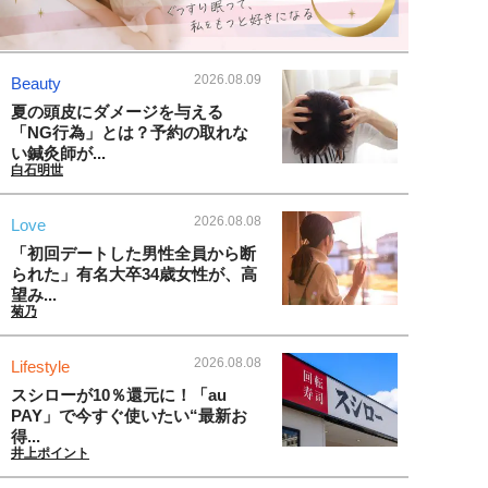
2026.08.09
Beauty
夏の頭皮にダメージを与える
「NG行為」とは？予約の取れな
い鍼灸師が...
白石明世
2026.08.08
Love
「初回デートした男性全員から断
られた」有名大卒34歳女性が、高
望み...
菊乃
2026.08.08
Lifestyle
スシローが10％還元に！「au
PAY」で今すぐ使いたい“最新お
得...
井上ポイント