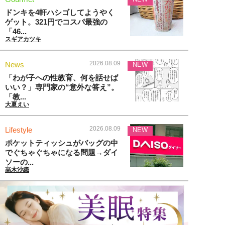
ドンキを4軒ハシゴしてようやく
ゲット。321円でコスパ最強の
「46...
スギアカツキ
2026.08.09
News
NEW
「わが子への性教育、何を話せば
いい？」専門家の“意外な答え”。
「教...
大夏えい
2026.08.09
Lifestyle
NEW
ポケットティッシュがバッグの中
でぐちゃぐちゃになる問題→ダイ
ソーの...
高木沙織