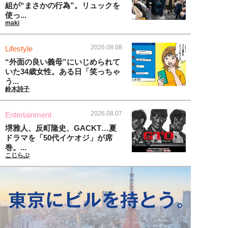
組が“まさかの行為”。リュックを
使っ...
maki
2026.08.08
Lifestyle
“外面の良い義母”にいじめられて
いた34歳女性。ある日「笑っちゃ
う...
鈴木詩子
2026.08.07
Entertainment
堺雅人、反町隆史、GACKT…夏
ドラマを「50代イケオジ」が席
巻。...
こじらぶ