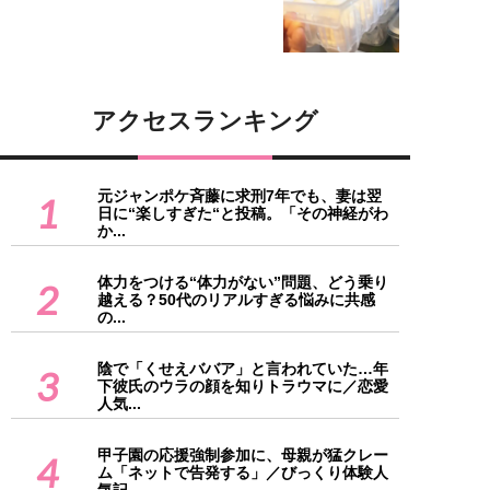
アクセスランキング
元ジャンポケ斉藤に求刑7年でも、妻は翌
1
日に“楽しすぎた“と投稿。「その神経がわ
か...
体力をつける“体力がない”問題、どう乗り
2
越える？50代のリアルすぎる悩みに共感
の...
陰で「くせえババア」と言われていた…年
3
下彼氏のウラの顔を知りトラウマに／恋愛
人気...
甲子園の応援強制参加に、母親が猛クレー
4
ム「ネットで告発する」／びっくり体験人