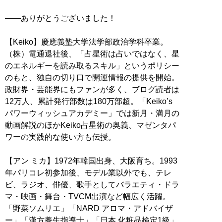
――ありがとうございました！
【Keiko】慶應義塾大学法学部政治学科卒業。
（株）電通退社後、「占星術は占いではなく、星
のエネルギーを読み取るスキル」というポリシー
のもと、独自の切り口で開運情報の提供を開始。
政財界・芸能界にもファンが多く、ブログ読者は
12万人、累計発行部数は180万部超。「Keiko’s
パワーウィッシュアカデミー」では新月・満月の
動画解説のほかKeiko占星術の奥義、マゼンタパ
ワーの実践的な使い方も伝授。
【アン ミカ】1972年韓国出身、大阪育ち。1993
年パリコレ初参加後、モデル業以外でも、テレ
ビ、ラジオ、俳優、歌手としてバラエティ・ドラ
マ・映画・舞台・TVCM出演など幅広く活躍。
「野菜ソムリエ」「NARD アロマ・アドバイザ
ー」「漢方養生指導士」「日本 化粧品検定1級」