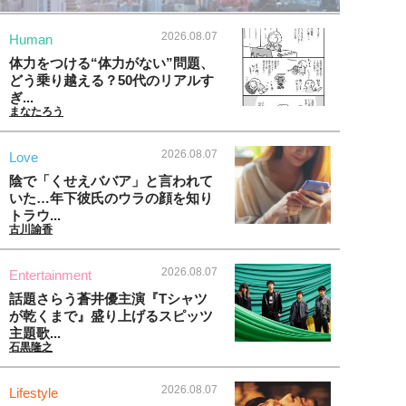
2026.08.07
Human
体力をつける“体力がない”問題、
どう乗り越える？50代のリアルす
ぎ...
まなたろう
2026.08.07
Love
陰で「くせえババア」と言われて
いた…年下彼氏のウラの顔を知り
トラウ...
古川諭香
2026.08.07
Entertainment
話題さらう蒼井優主演『Tシャツ
が乾くまで』盛り上げるスピッツ
主題歌...
石黒隆之
2026.08.07
Lifestyle