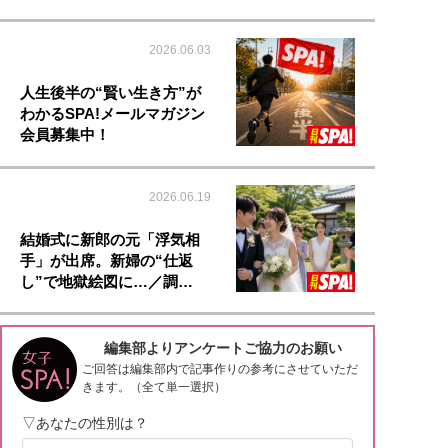
2026.06.03
人生後半の“賢い生き方”が
わかるSPA!メールマガジン
会員募集中！
2026.06.19
結婚式に新郎の元「浮気相
手」が出席。新婦の“仕返
し”で地獄絵図に…／調…