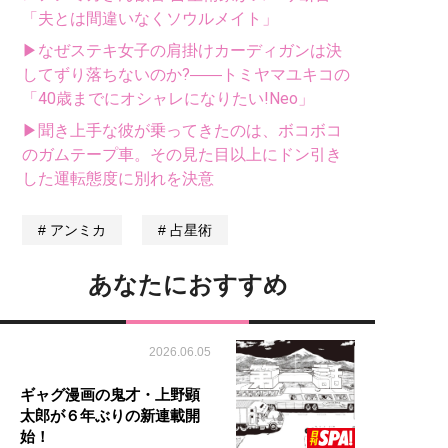
「夫とは間違いなくソウルメイト」
▶なぜステキ女子の肩掛けカーディガンは決
してずり落ちないのか?――トミヤマユキコの
「40歳までにオシャレになりたい!Neo」
▶聞き上手な彼が乗ってきたのは、ボコボコ
のガムテープ車。その見た目以上にドン引き
した運転態度に別れを決意
アンミカ
占星術
あなたにおすすめ
2026.06.05
ギャグ漫画の鬼才・上野顕
太郎が６年ぶりの新連載開
始！