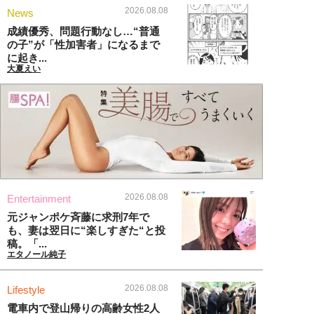
2026.08.08
News
成績優秀、問題行動なし…“普通
の子”が「性加害者」になるまで
に起き...
大夏えい
2026.08.08
Entertainment
元ジャンポケ斉藤に求刑7年で
も、妻は翌日に“楽しすぎた“と投
稿。「...
エタノール純子
2026.08.08
Lifestyle
電車内で登山帰りの高齢女性2人