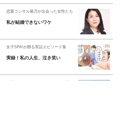
恋愛コンサル菊乃が出会った女性たち
私が結婚できないワケ
女子SPA!が贈る実話エピソード集
実録！私の人生、泣き笑い
元局アナ・アラフォー、アンヌ遙香の
北海道シンプルライフ
元キー局アナウンサー・大木優紀の
旅の恥はかき捨てて