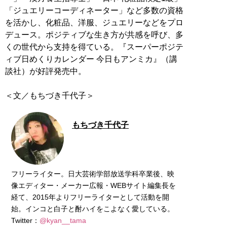
「ジュエリーコーディネーター」など多数の資格
を活かし、化粧品、洋服、ジュエリーなどをプロ
デュース。ポジティブな生き方が共感を呼び、多
くの世代から支持を得ている。『スーパーポジテ
ィブ日めくりカレンダー 今日もアンミカ』（講
談社）が好評発売中。
＜文／もちづき千代子＞
もちづき千代子
フリーライター。日大芸術学部放送学科卒業後、映
像エディター・メーカー広報・WEBサイト編集長を
経て、2015年よりフリーライターとして活動を開
始。インコと白子と酎ハイをこよなく愛している。
Twitter：
@kyan__tama