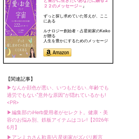
と豊かに生きたいあなたに贈る２
２２のメッセージ～
』
ずっと探し求めていた答えが、ここ
にある
ルナロジー創始者・占星術家のKeiko
が贈る
人生を豊かにするためのメッセージ
【関連記事】
▶なんか顔色が悪い、いつもだるい...年齢でも
過労でもない“意外な原因”が隠れているかも!
<PR>
▶編集部のiHerb愛用者がセレクト。健康・美
容のお悩み別、鉄板アイテムはコレ!【2026年
6月】
▶アンミカさん歓喜!占星術家がズバリ断言