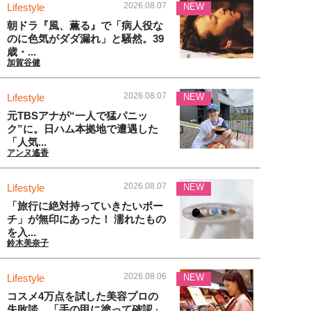
2026.08.07
Lifestyle
NEW
朝ドラ『風、薫る』で「病人役な
のに色気がダダ漏れ」と騒然。39
歳・...
加賀谷健
2026.08.07
Lifestyle
NEW
元TBSアナが“一人で猛パニッ
ク”に。日ハム本拠地で遭遇した
「人気...
アンヌ遙香
2026.08.07
Lifestyle
NEW
「旅行に絶対持っていきたいポー
チ」が無印にあった！ 濡れたもの
を入...
鈴木美奈子
2026.08.06
Lifestyle
NEW
コスメ4万点を試した美容プロの
失敗談。「手の甲に塗って確認」