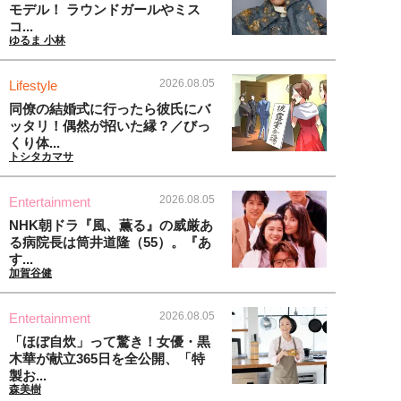
モデル！ ラウンドガールやミス
コ...
ゆるま 小林
2026.08.05
Lifestyle
同僚の結婚式に行ったら彼氏にバ
ッタリ！偶然が招いた縁？／びっ
くり体...
トシタカマサ
2026.08.05
Entertainment
NHK朝ドラ『風、薫る』の威厳あ
る病院長は筒井道隆（55）。『あ
す...
加賀谷健
2026.08.05
Entertainment
「ほぼ自炊」って驚き！女優・黒
木華が献立365日を全公開、「特
製お...
森美樹