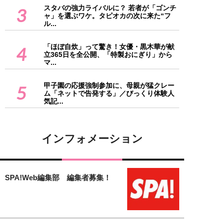
スタバの強力ライバルに？ 若者が「ゴンチ
3
ャ」を選ぶワケ。タピオカの次に来た“フ
ル...
「ほぼ自炊」って驚き！女優・黒木華が献
4
立365日を全公開、「特製おにぎり」から
マ...
甲子園の応援強制参加に、母親が猛クレー
5
ム「ネットで告発する」／びっくり体験人
気記...
インフォメーション
SPA!Web編集部 編集者募集！