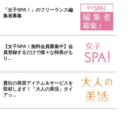
「女子SPA！」のフリーランス編
集者募集
【女子SPA！無料会員募集中】会
員登録するだけで様々な特典がも
り...
貴社の美容アイテム＆サービスを
取材します！「大人の美活」タイ
アッ...
女子SPA！の人気連載