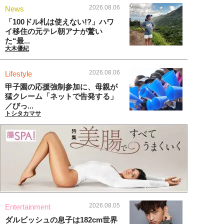
2026.08.06
News
「100ドル札は使えない!?」ハワ
イ移住の元テレ朝アナが驚い
た“最...
大木優紀
2026.08.06
Lifestyle
甲子園の応援強制参加に、母親が
猛クレーム「ネットで告発する」
／びっ...
トシタカマサ
2026.08.05
Entertainment
ダルビッシュの息子は182cm世界