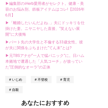
▶編集部のiHerb愛用者がセレクト。健康・美
容のお悩み別、鉄板アイテムはコレ!【2026年
6月】
▶「離婚したいんだよね...」夫にドッキリを仕
掛けた妻。ニヤニヤした直後、“笑えない展
開”に大後悔
▶パート先の大学生と不倫する33歳女性。彼
が夫に関係をぶちまけた“てん末”とは?
▶元TBSアナが“一人で猛パニック”に。日ハム
本拠地で遭遇した「人気コーチ」が放ってい
た“圧倒的なオーラ”の正体
いじめ
不登校
育児
自殺
あなたにおすすめ