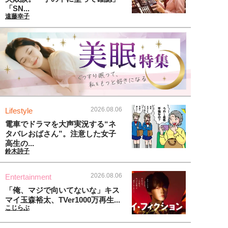
「SN...
遠藤幸子
2026.08.06
Lifestyle
電車でドラマを大声実況する“ネ
タバレおばさん”。注意した女子
高生の...
鈴木詩子
2026.08.06
Entertainment
「俺、マジで向いてないな」キス
マイ玉森裕太、TVer1000万再生...
こじらぶ