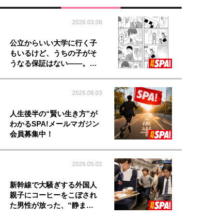
2026.03.08
公立からいい大学に行く子
もいるけど、うちの子がそ
うなる保証はない――。…
2026.06.03
人生後半の“賢い生き方”が
わかるSPA!メールマガジン
会員募集中！
2026.05.02
新幹線で大騒ぎする外国人
親子にコーヒーをこぼされ
た男性が放った、“静ま…