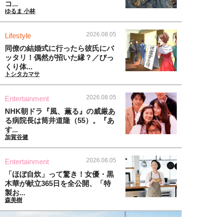
コ...
ゆるま 小林
2026.08.05
Lifestyle
同僚の結婚式に行ったら彼氏にバ
ッタリ！偶然が招いた縁？／びっ
くり体...
トシタカマサ
2026.08.05
Entertainment
NHK朝ドラ『風、薫る』の威厳あ
る病院長は筒井道隆（55）。『あ
す...
加賀谷健
2026.08.05
Entertainment
「ほぼ自炊」って驚き！女優・黒
木華が献立365日を全公開、「特
製お...
森美樹