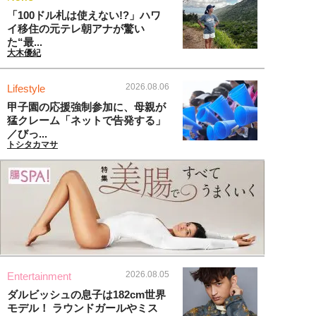
「100ドル札は使えない!?」ハワ
イ移住の元テレ朝アナが驚い
た“最...
大木優紀
2026.08.06
Lifestyle
甲子園の応援強制参加に、母親が
猛クレーム「ネットで告発する」
／びっ...
トシタカマサ
2026.08.05
Entertainment
ダルビッシュの息子は182cm世界
モデル！ ラウンドガールやミス