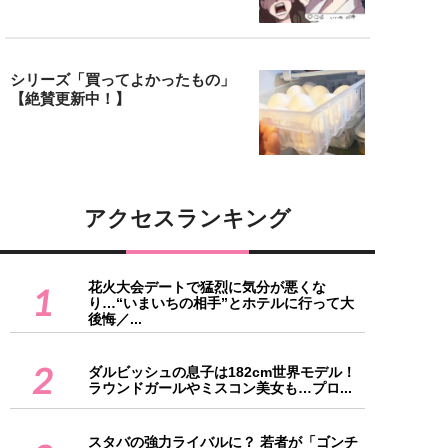
シリーズ「買ってよかったもの」
【絶賛更新中！】
アクセスランキング
花火大会デートで猛烈に気分が悪くな
1
り…“いまいちの相手”とホテルに行って大
後悔／...
2
ダルビッシュの息子は182cm世界モデル！
ラウンドガールやミスコン美女も…プロ...
スタバの強力ライバルに？ 若者が「ゴンチ