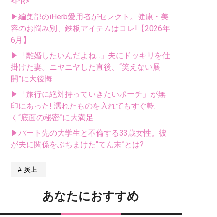
<PR>
▶編集部のiHerb愛用者がセレクト。健康・美
容のお悩み別、鉄板アイテムはコレ!【2026年
6月】
▶「離婚したいんだよね...」夫にドッキリを仕
掛けた妻。ニヤニヤした直後、“笑えない展
開”に大後悔
▶「旅行に絶対持っていきたいポーチ」が無
印にあった! 濡れたものを入れてもすぐ乾
く“底面の秘密”に大満足
▶パート先の大学生と不倫する33歳女性。彼
が夫に関係をぶちまけた“てん末”とは?
炎上
あなたにおすすめ