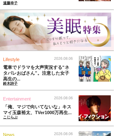
遠藤幸子
2026.08.06
Lifestyle
電車でドラマを大声実況する“ネ
タバレおばさん”。注意した女子
高生の...
鈴木詩子
2026.08.06
Entertainment
「俺、マジで向いてないな」キス
マイ玉森裕太、TVer1000万再生...
こじらぶ
2026.08.06
News