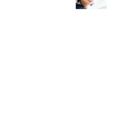
猫バカライターがおくる
今日のにゃんこタイム
映画コラムニスト・加賀谷健
私的イケメン俳優を求めて
もっと見る>>