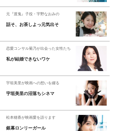
元『渡鬼』子役・宇野なおみの
話そ、お茶しよっ元気出そ
恋愛コンサル菊乃が出会った女性たち
私が結婚できないワケ
宇垣美里が映画への想いを綴る
宇垣美里の沼落ちシネマ
松本穂香が映画愛を語ります
銀幕ロンリーガール