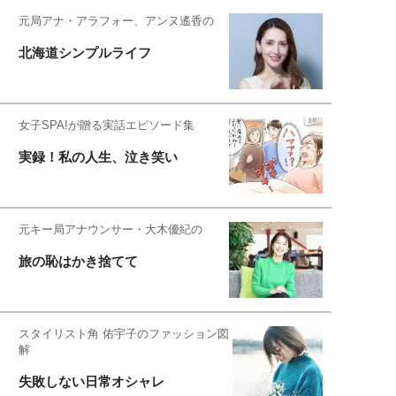
元局アナ・アラフォー、アンヌ遙香の
北海道シンプルライフ
女子SPA!が贈る実話エピソード集
実録！私の人生、泣き笑い
元キー局アナウンサー・大木優紀の
旅の恥はかき捨てて
スタイリスト角 佑宇子のファッション図
解
失敗しない日常オシャレ