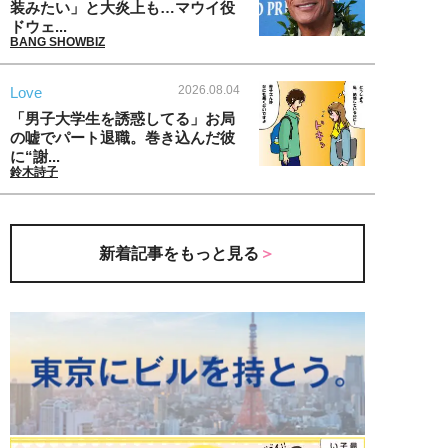
装みたい」と大炎上も…マウイ役
ドウェ...
BANG SHOWBIZ
2026.08.04
Love
「男子大学生を誘惑してる」お局
の嘘でパート退職。巻き込んだ彼
に“謝...
鈴木詩子
新着記事をもっと見る