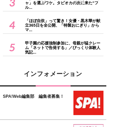
3
ャ」を選ぶワケ。タピオカの次に来た“フ
ル...
「ほぼ自炊」って驚き！女優・黒木華が献
4
立365日を全公開、「特製おにぎり」から
マ...
甲子園の応援強制参加に、母親が猛クレー
5
ム「ネットで告発する」／びっくり体験人
気記...
インフォメーション
SPA!Web編集部 編集者募集！