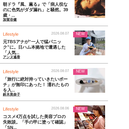
朝ドラ『風、薫る』で「病人役な
のに色気がダダ漏れ」と騒然。39
歳・...
加賀谷健
2026.08.07
Lifestyle
NEW
元TBSアナが“一人で猛パニッ
ク”に。日ハム本拠地で遭遇した
「人気...
アンヌ遙香
2026.08.07
Lifestyle
NEW
「旅行に絶対持っていきたいポー
チ」が無印にあった！ 濡れたもの
を入...
鈴木美奈子
2026.08.06
Lifestyle
NEW
コスメ4万点を試した美容プロの
失敗談。「手の甲に塗って確認」
「SN...