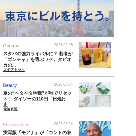
2026.08.05
Gourmet
スタバの強力ライバルに？ 若者が
「ゴンチャ」を選ぶワケ。タピオ
カの...
スギアカツキ
2026.08.04
Beauty
夏の“ベタベタ地獄”が秒でリセッ
ト！ ダイソーの110円「日焼け
止...
佐治真澄
2026.08.04
Entertainment
実写版『モアナ』が「コントの衣