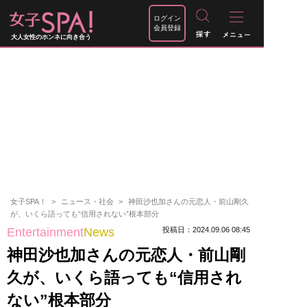
ログイン
会員登録
大人女性のホンネに向き合う
女子SPA！
ニュース・社会
神田沙也加さんの元恋人・前山剛久
が、いくら語っても“信用されない”根本部分
Entertainment
News
投稿日：2024.09.06 08:45
神田沙也加さんの元恋人・前山剛
久が、いくら語っても“信用され
ない”根本部分