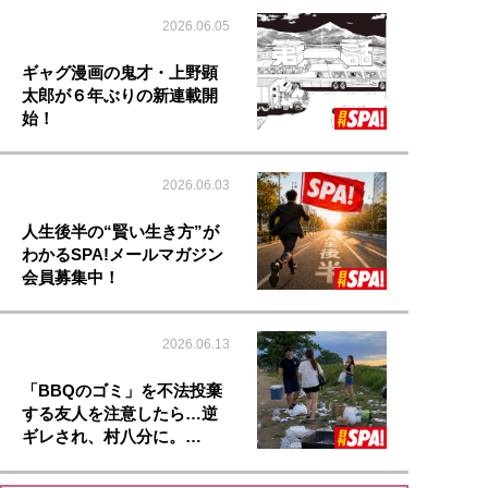
2026.06.05
ギャグ漫画の鬼才・上野顕
太郎が６年ぶりの新連載開
始！
2026.06.03
人生後半の“賢い生き方”が
わかるSPA!メールマガジン
会員募集中！
2026.06.13
「BBQのゴミ」を不法投棄
する友人を注意したら…逆
ギレされ、村八分に。…