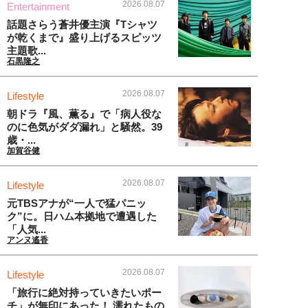
2026.08.07
Entertainment
話題さらう蒼井優主演『Tシャツ
が乾くまで』盛り上げるスピッツ
主題歌...
石黒隆之
2026.08.07
Lifestyle
朝ドラ『風、薫る』で「病人役な
のに色気がダダ漏れ」と騒然。39
歳・...
加賀谷健
2026.08.07
Lifestyle
元TBSアナが“一人で猛パニッ
ク”に。日ハム本拠地で遭遇した
「人気...
アンヌ遙香
2026.08.07
Lifestyle
「旅行に絶対持っていきたいポー
チ」が無印にあった！ 濡れたもの