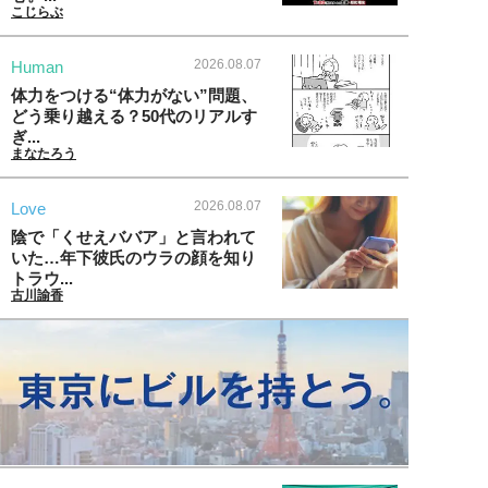
こじらぶ
2026.08.07
Human
体力をつける“体力がない”問題、
どう乗り越える？50代のリアルす
ぎ...
まなたろう
2026.08.07
Love
陰で「くせえババア」と言われて
いた…年下彼氏のウラの顔を知り
トラウ...
古川諭香