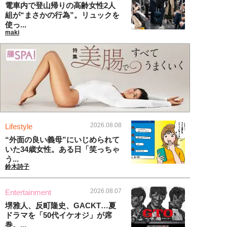
電車内で登山帰りの高齢女性2人
組が“まさかの行為”。リュックを
使っ...
maki
2026.08.08
Lifestyle
“外面の良い義母”にいじめられて
いた34歳女性。ある日「笑っちゃ
う...
鈴木詩子
2026.08.07
Entertainment
堺雅人、反町隆史、GACKT…夏
ドラマを「50代イケオジ」が席
巻。...