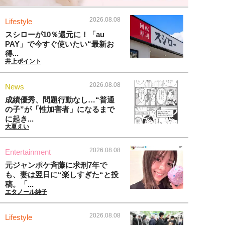
2026.08.08
Lifestyle
スシローが10％還元に！「au
PAY」で今すぐ使いたい“最新お
得...
井上ポイント
2026.08.08
News
成績優秀、問題行動なし…“普通
の子”が「性加害者」になるまで
に起き...
大夏えい
2026.08.08
Entertainment
元ジャンポケ斉藤に求刑7年で
も、妻は翌日に“楽しすぎた“と投
稿。「...
エタノール純子
2026.08.08
Lifestyle