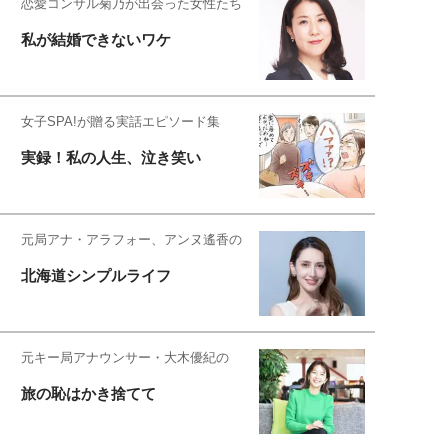
恋愛コンサル菊乃が出会った女性たち
私が結婚できないワケ
女子SPA!が贈る実話エピソード集
実録！私の人生、泣き笑い
元局アナ・アラフォー、アンヌ遙香の
北海道シンプルライフ
元キー局アナウンサー・大木優紀の
旅の恥はかき捨てて