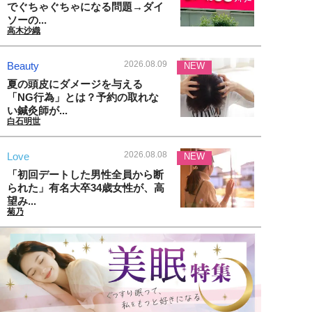
でぐちゃぐちゃになる問題→ダイ
ソーの...
高木沙織
2026.08.09
Beauty
NEW
夏の頭皮にダメージを与える
「NG行為」とは？予約の取れな
い鍼灸師が...
白石明世
2026.08.08
Love
NEW
「初回デートした男性全員から断
られた」有名大卒34歳女性が、高
望み...
菊乃