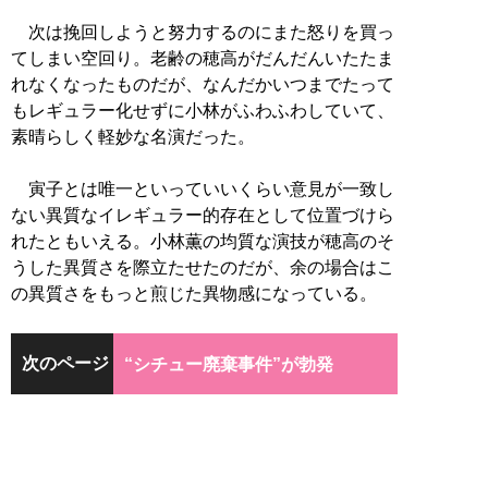
次は挽回しようと努力するのにまた怒りを買っ
てしまい空回り。老齢の穂高がだんだんいたたま
れなくなったものだが、なんだかいつまでたって
もレギュラー化せずに小林がふわふわしていて、
素晴らしく軽妙な名演だった。
寅子とは唯一といっていいくらい意見が一致し
ない異質なイレギュラー的存在として位置づけら
れたともいえる。小林薫の均質な演技が穂高のそ
うした異質さを際立たせたのだが、余の場合はこ
の異質さをもっと煎じた異物感になっている。
次のページ
“シチュー廃棄事件”が勃発