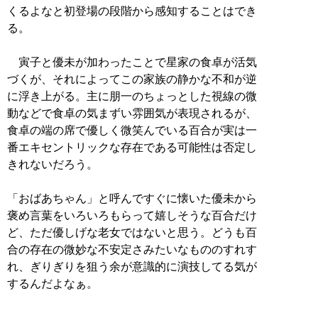
くるよなと初登場の段階から感知することはでき
る。
寅子と優未が加わったことで星家の食卓が活気
づくが、それによってこの家族の静かな不和が逆
に浮き上がる。主に朋一のちょっとした視線の微
動などで食卓の気まずい雰囲気が表現されるが、
食卓の端の席で優しく微笑んでいる百合が実は一
番エキセントリックな存在である可能性は否定し
きれないだろう。
「おばあちゃん」と呼んですぐに懐いた優未から
褒め言葉をいろいろもらって嬉しそうな百合だけ
ど、ただ優しげな老女ではないと思う。どうも百
合の存在の微妙な不安定さみたいなもののすれす
れ、ぎりぎりを狙う余が意識的に演技してる気が
するんだよなぁ。