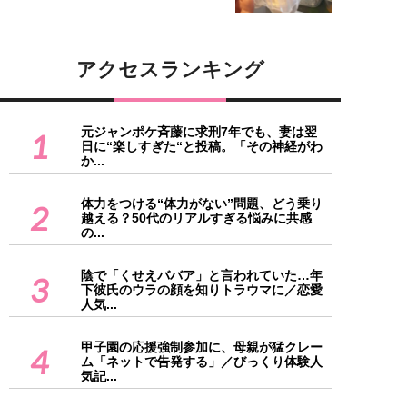
アクセスランキング
元ジャンポケ斉藤に求刑7年でも、妻は翌
1
日に“楽しすぎた“と投稿。「その神経がわ
か...
体力をつける“体力がない”問題、どう乗り
2
越える？50代のリアルすぎる悩みに共感
の...
陰で「くせえババア」と言われていた…年
3
下彼氏のウラの顔を知りトラウマに／恋愛
人気...
甲子園の応援強制参加に、母親が猛クレー
4
ム「ネットで告発する」／びっくり体験人
気記...