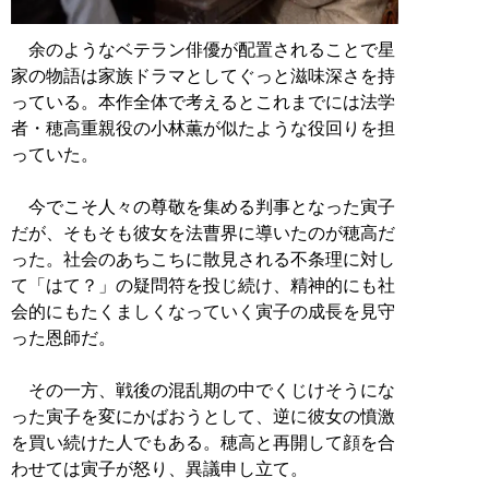
余のようなベテラン俳優が配置されることで星
家の物語は家族ドラマとしてぐっと滋味深さを持
っている。本作全体で考えるとこれまでには法学
者・穂高重親役の小林薫が似たような役回りを担
っていた。
今でこそ人々の尊敬を集める判事となった寅子
だが、そもそも彼女を法曹界に導いたのが穂高だ
った。社会のあちこちに散見される不条理に対し
て「はて？」の疑問符を投じ続け、精神的にも社
会的にもたくましくなっていく寅子の成長を見守
った恩師だ。
その一方、戦後の混乱期の中でくじけそうにな
った寅子を変にかばおうとして、逆に彼女の憤激
を買い続けた人でもある。穂高と再開して顔を合
わせては寅子が怒り、異議申し立て。