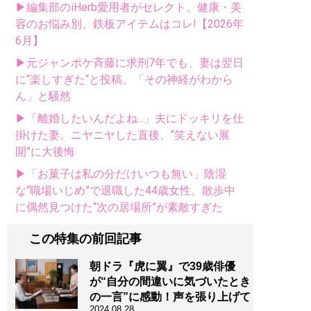
▶編集部のiHerb愛用者がセレクト。健康・美
容のお悩み別、鉄板アイテムはコレ!【2026年
6月】
▶元ジャンポケ斉藤に求刑7年でも、妻は翌日
に“楽しすぎた“と投稿。「その神経がわから
ん」と騒然
▶「離婚したいんだよね...」夫にドッキリを仕
掛けた妻。ニヤニヤした直後、“笑えない展
開”に大後悔
▶「お菓子は私の分だけいつも無い」陰湿
な“職場いじめ”で退職した44歳女性。散歩中
に偶然見つけた“次の居場所”が素敵すぎた
この特集の前回記事
朝ドラ『虎に翼』で39歳俳優
が“自分の間違いに気づいたとき
の一言”に感動！声を張り上げて
2024.08.28