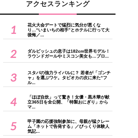
アクセスランキング
花火大会デートで猛烈に気分が悪くな
1
り…“いまいちの相手”とホテルに行って大
後悔／...
2
ダルビッシュの息子は182cm世界モデル！
ラウンドガールやミスコン美女も…プロ...
スタバの強力ライバルに？ 若者が「ゴンチ
3
ャ」を選ぶワケ。タピオカの次に来た“フ
ル...
「ほぼ自炊」って驚き！女優・黒木華が献
4
立365日を全公開、「特製おにぎり」から
マ...
甲子園の応援強制参加に、母親が猛クレー
5
ム「ネットで告発する」／びっくり体験人
気記...