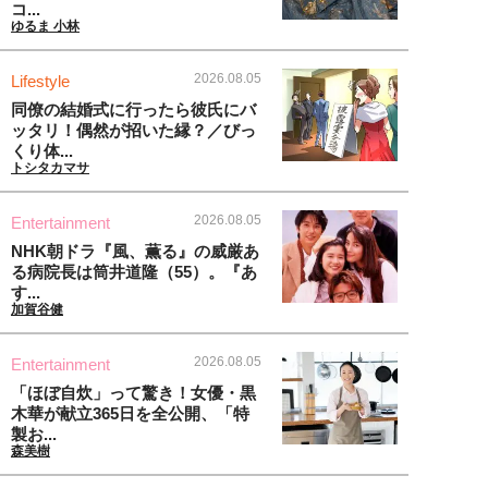
コ...
ゆるま 小林
2026.08.05
Lifestyle
同僚の結婚式に行ったら彼氏にバ
ッタリ！偶然が招いた縁？／びっ
くり体...
トシタカマサ
2026.08.05
Entertainment
NHK朝ドラ『風、薫る』の威厳あ
る病院長は筒井道隆（55）。『あ
す...
加賀谷健
2026.08.05
Entertainment
「ほぼ自炊」って驚き！女優・黒
木華が献立365日を全公開、「特
製お...
森美樹