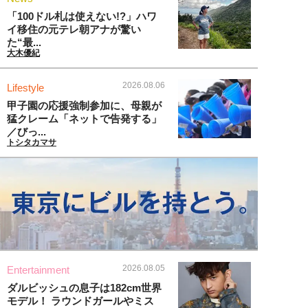
「100ドル札は使えない!?」ハワ
イ移住の元テレ朝アナが驚い
た“最...
大木優紀
2026.08.06
Lifestyle
甲子園の応援強制参加に、母親が
猛クレーム「ネットで告発する」
／びっ...
トシタカマサ
2026.08.05
Entertainment
ダルビッシュの息子は182cm世界
モデル！ ラウンドガールやミス