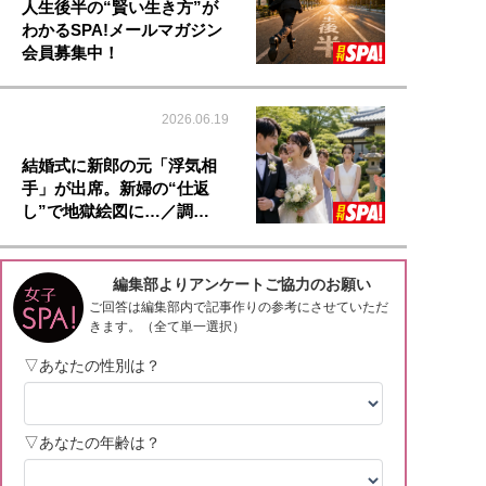
人生後半の“賢い生き方”が
わかるSPA!メールマガジン
会員募集中！
2026.06.19
結婚式に新郎の元「浮気相
手」が出席。新婦の“仕返
し”で地獄絵図に…／調…