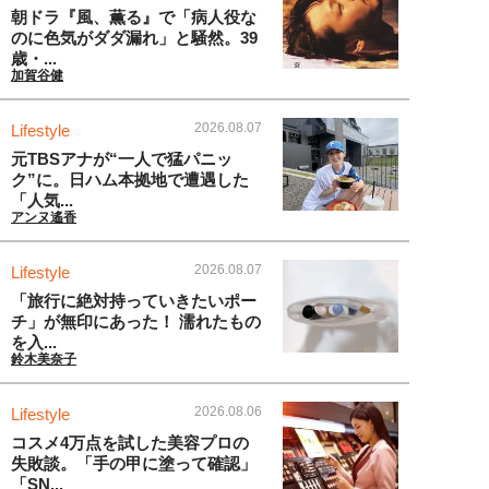
朝ドラ『風、薫る』で「病人役な
のに色気がダダ漏れ」と騒然。39
歳・...
加賀谷健
2026.08.07
Lifestyle
元TBSアナが“一人で猛パニッ
ク”に。日ハム本拠地で遭遇した
「人気...
アンヌ遙香
2026.08.07
Lifestyle
「旅行に絶対持っていきたいポー
チ」が無印にあった！ 濡れたもの
を入...
鈴木美奈子
2026.08.06
Lifestyle
コスメ4万点を試した美容プロの
失敗談。「手の甲に塗って確認」
「SN...