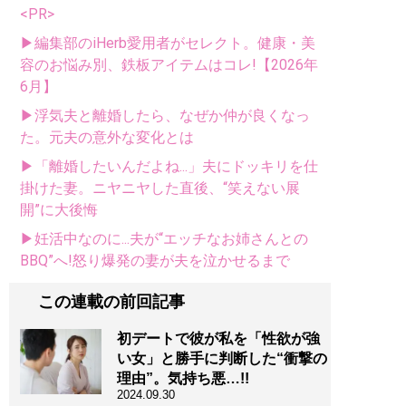
<PR>
▶編集部のiHerb愛用者がセレクト。健康・美
容のお悩み別、鉄板アイテムはコレ!【2026年
6月】
▶浮気夫と離婚したら、なぜか仲が良くなっ
た。元夫の意外な変化とは
▶「離婚したいんだよね...」夫にドッキリを仕
掛けた妻。ニヤニヤした直後、“笑えない展
開”に大後悔
▶妊活中なのに...夫が“エッチなお姉さんとの
BBQ”へ!怒り爆発の妻が夫を泣かせるまで
この連載の前回記事
初デートで彼が私を「性欲が強
い女」と勝手に判断した“衝撃の
理由”。気持ち悪…!!
2024.09.30