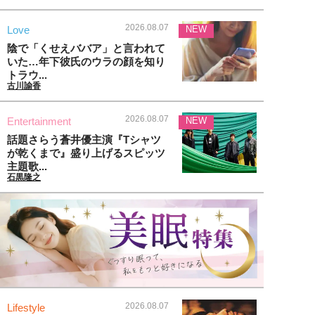
2026.08.07
Love
NEW
陰で「くせえババア」と言われて
いた…年下彼氏のウラの顔を知り
トラウ...
古川諭香
2026.08.07
Entertainment
NEW
話題さらう蒼井優主演『Tシャツ
が乾くまで』盛り上げるスピッツ
主題歌...
石黒隆之
2026.08.07
Lifestyle