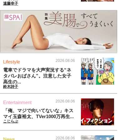
遠藤幸子
2026.08.06
Lifestyle
電車でドラマを大声実況する“ネ
タバレおばさん”。注意した女子
高生の...
鈴木詩子
2026.08.06
Entertainment
「俺、マジで向いてないな」キス
マイ玉森裕太、TVer1000万再生...
こじらぶ
2026.08.06
News