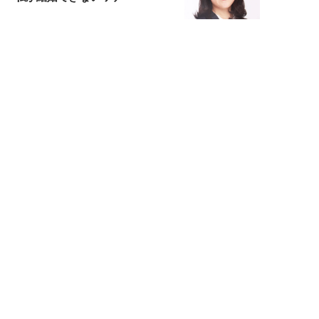
宇垣美里が映画への想いを綴る
宇垣美里の沼落ちシネマ
松本穂香が映画愛を語ります
銀幕ロンリーガール
猫バカライターがおくる
今日のにゃんこタイム
映画コラムニスト・加賀谷健