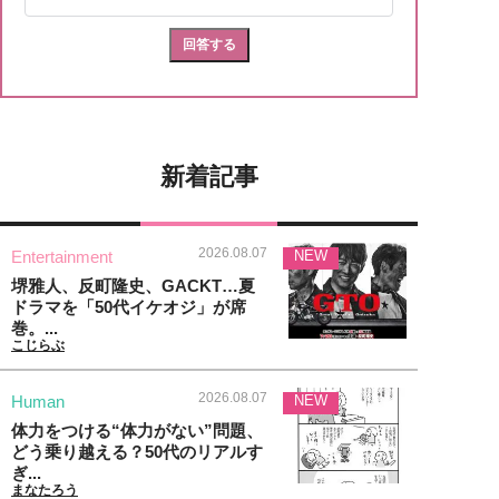
新着記事
2026.08.07
Entertainment
NEW
堺雅人、反町隆史、GACKT…夏
ドラマを「50代イケオジ」が席
巻。...
こじらぶ
2026.08.07
Human
NEW
体力をつける“体力がない”問題、
どう乗り越える？50代のリアルす
ぎ...
まなたろう