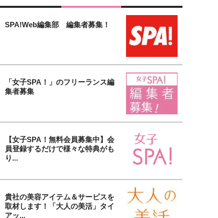
SPA!Web編集部 編集者募集！
「女子SPA！」のフリーランス編
集者募集
【女子SPA！無料会員募集中】会
員登録するだけで様々な特典がも
り...
貴社の美容アイテム＆サービスを
取材します！「大人の美活」タイ
アッ...