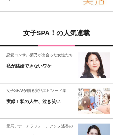
女子SPA！の人気連載
恋愛コンサル菊乃が出会った女性たち
私が結婚できないワケ
女子SPA!が贈る実話エピソード集
実録！私の人生、泣き笑い
元局アナ・アラフォー、アンヌ遙香の