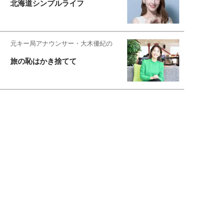
北海道シンプルライフ
元キー局アナウンサー・大木優紀の
旅の恥はかき捨てて
スタイリスト角 佑宇子のファッション図
解
失敗しない日常オシャレ
元『渡鬼』子役・宇野なおみの
話そ、お茶しよっ元気出そ
宇垣美里が映画への想いを綴る