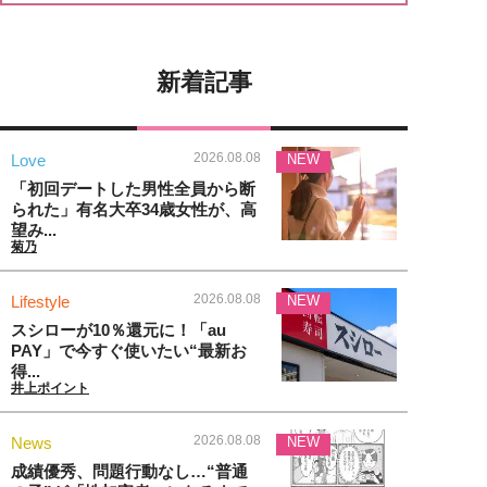
新着記事
2026.08.08
Love
NEW
「初回デートした男性全員から断
られた」有名大卒34歳女性が、高
望み...
菊乃
2026.08.08
Lifestyle
NEW
スシローが10％還元に！「au
PAY」で今すぐ使いたい“最新お
得...
井上ポイント
2026.08.08
News
NEW
成績優秀、問題行動なし…“普通