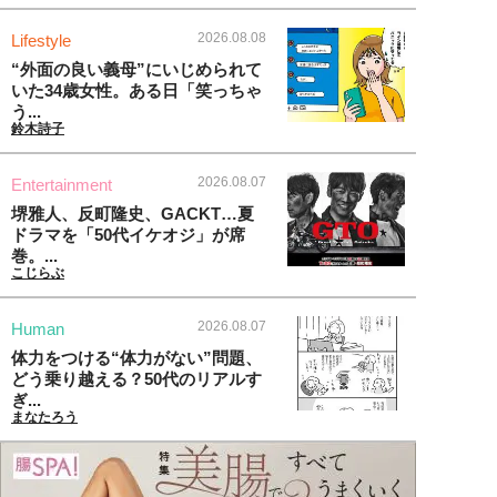
2026.08.08
Lifestyle
“外面の良い義母”にいじめられて
いた34歳女性。ある日「笑っちゃ
う...
鈴木詩子
2026.08.07
Entertainment
堺雅人、反町隆史、GACKT…夏
ドラマを「50代イケオジ」が席
巻。...
こじらぶ
2026.08.07
Human
体力をつける“体力がない”問題、
どう乗り越える？50代のリアルす
ぎ...
まなたろう