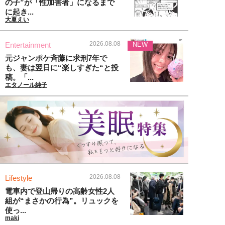
の子”が「性加害者」になるまで
に起き...
大夏えい
2026.08.08
Entertainment
NEW
元ジャンポケ斉藤に求刑7年で
も、妻は翌日に“楽しすぎた“と投
稿。「...
エタノール純子
2026.08.08
Lifestyle
電車内で登山帰りの高齢女性2人
組が“まさかの行為”。リュックを
使っ...
maki