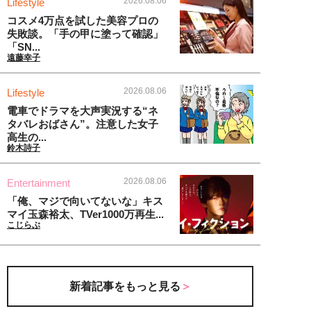
2026.08.06
Lifestyle
コスメ4万点を試した美容プロの
失敗談。「手の甲に塗って確認」
「SN...
遠藤幸子
2026.08.06
Lifestyle
電車でドラマを大声実況する“ネ
タバレおばさん”。注意した女子
高生の...
鈴木詩子
2026.08.06
Entertainment
「俺、マジで向いてないな」キス
マイ玉森裕太、TVer1000万再生...
こじらぶ
新着記事をもっと見る