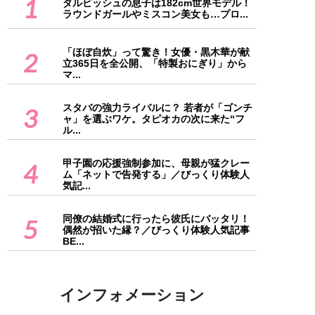
1
ダルビッシュの息子は182cm世界モデル！
ラウンドガールやミスコン美女も…プロ...
「ほぼ自炊」って驚き！女優・黒木華が献
2
立365日を全公開、「特製おにぎり」から
マ...
スタバの強力ライバルに？ 若者が「ゴンチ
3
ャ」を選ぶワケ。タピオカの次に来た“フ
ル...
甲子園の応援強制参加に、母親が猛クレー
4
ム「ネットで告発する」／びっくり体験人
気記...
同僚の結婚式に行ったら彼氏にバッタリ！
5
偶然が招いた縁？／びっくり体験人気記事
BE...
インフォメーション