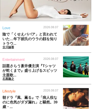
2026.08.07
Love
陰で「くせえババア」と言われて
いた…年下彼氏のウラの顔を知り
トラウ...
古川諭香
2026.08.07
Entertainment
話題さらう蒼井優主演『Tシャツ
が乾くまで』盛り上げるスピッツ
主題歌...
石黒隆之
2026.08.07
Lifestyle
朝ドラ『風、薫る』で「病人役な
のに色気がダダ漏れ」と騒然。39
歳・...