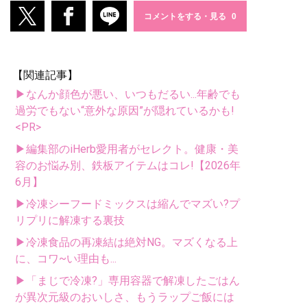
コメントをする・見る
【関連記事】
▶なんか顔色が悪い、いつもだるい...年齢でも
過労でもない“意外な原因”が隠れているかも!
<PR>
▶編集部のiHerb愛用者がセレクト。健康・美
容のお悩み別、鉄板アイテムはコレ!【2026年
6月】
▶冷凍シーフードミックスは縮んでマズい?プ
リプリに解凍する裏技
▶冷凍食品の再凍結は絶対NG。マズくなる上
に、コワ~い理由も...
▶「まじで冷凍?」専用容器で解凍したごはん
が異次元級のおいしさ、もうラップご飯には