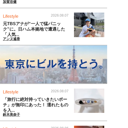
加賀谷健
2026.08.07
Lifestyle
元TBSアナが“一人で猛パニッ
ク”に。日ハム本拠地で遭遇した
「人気...
アンヌ遙香
2026.08.07
Lifestyle
「旅行に絶対持っていきたいポー
チ」が無印にあった！ 濡れたもの
を入...
鈴木美奈子