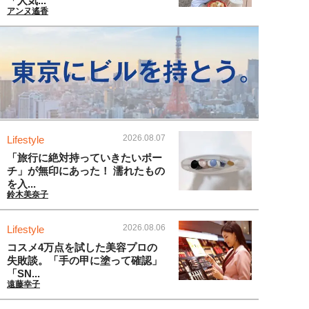
「人気...
アンヌ遙香
2026.08.07
Lifestyle
「旅行に絶対持っていきたいポー
チ」が無印にあった！ 濡れたもの
を入...
鈴木美奈子
2026.08.06
Lifestyle
コスメ4万点を試した美容プロの
失敗談。「手の甲に塗って確認」
「SN...
遠藤幸子