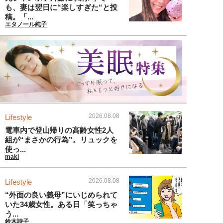
も、妻は翌日に“楽しすぎた“と投
稿。「...
エタノール純子
2026.08.08
Lifestyle
電車内で登山帰りの高齢女性2人
組が“まさかの行為”。リュックを
使っ...
maki
2026.08.08
Lifestyle
“外面の良い義母”にいじめられて
いた34歳女性。ある日「笑っちゃ
う...
鈴木詩子