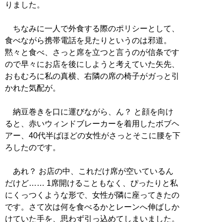
りました。
ちなみに一人で外食する際のポリシーとして、
食べながら携帯電話を見たりというのは邪道。
黙々と食べ、さっと席を立つと言うのが信条です
ので早々にお店を後にしようと考えていた矢先、
おもむろに私の真横、右隣の席の椅子がガっと引
かれた気配が。
納豆巻きを口に運びながら、ん？ と顔を向け
ると、赤いウィンドブレーカーを着用したボブヘ
アー、40代半ばほどの女性がさっとそこに腰を下
ろしたのです。
あれ？ お店の中、これだけ席が空いているん
だけど…… 1席開けることもなく、ぴったりと私
にくっつくような形で、女性が隣に座ってきたの
です。さて次は何を食べるかとレーンへ伸ばしか
けていた手を、思わず引っ込めてしまいました。