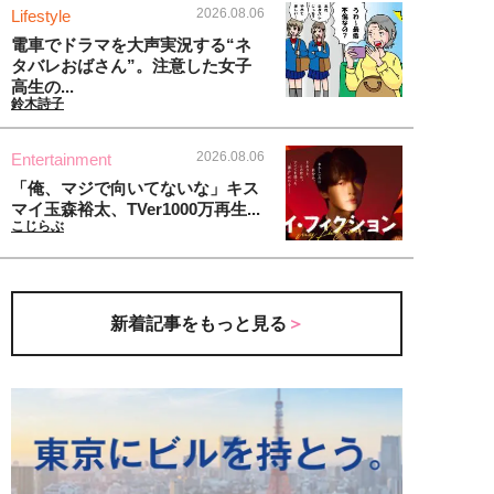
2026.08.06
Lifestyle
電車でドラマを大声実況する“ネ
タバレおばさん”。注意した女子
高生の...
鈴木詩子
2026.08.06
Entertainment
「俺、マジで向いてないな」キス
マイ玉森裕太、TVer1000万再生...
こじらぶ
新着記事をもっと見る