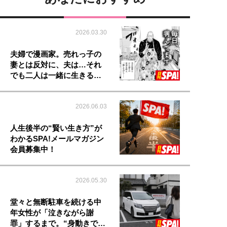
2026.03.30
夫婦で漫画家。売れっ子の
妻とは反対に、夫は…それ
でも二人は一緒に生きる…
2026.06.03
人生後半の“賢い生き方”が
わかるSPA!メールマガジン
会員募集中！
2026.05.30
堂々と無断駐車を続ける中
年女性が「泣きながら謝
罪」するまで。“身動きで…