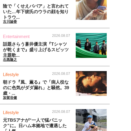
陰で「くせえババア」と言われて
いた…年下彼氏のウラの顔を知り
トラウ...
古川諭香
2026.08.07
Entertainment
話題さらう蒼井優主演『Tシャツ
が乾くまで』盛り上げるスピッツ
主題歌...
石黒隆之
2026.08.07
Lifestyle
朝ドラ『風、薫る』で「病人役な
のに色気がダダ漏れ」と騒然。39
歳・...
加賀谷健
2026.08.07
Lifestyle
元TBSアナが“一人で猛パニッ
ク”に。日ハム本拠地で遭遇した