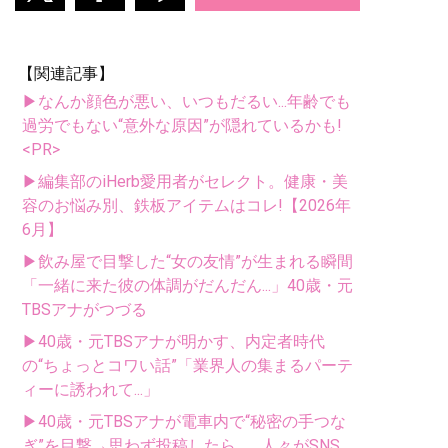
【関連記事】
▶なんか顔色が悪い、いつもだるい...年齢でも
過労でもない“意外な原因”が隠れているかも!
<PR>
▶編集部のiHerb愛用者がセレクト。健康・美
容のお悩み別、鉄板アイテムはコレ!【2026年
6月】
▶飲み屋で目撃した“女の友情”が生まれる瞬間
「一緒に来た彼の体調がだんだん...」40歳・元
TBSアナがつづる
▶40歳・元TBSアナが明かす、内定者時代
の“ちょっとコワい話”「業界人の集まるパーテ
ィーに誘われて...」
▶40歳・元TBSアナが電車内で“秘密の手つな
ぎ”を目撃→思わず投稿したら...。人々がSNS