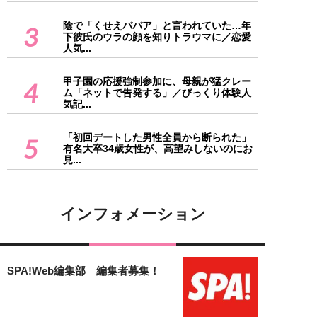
陰で「くせえババア」と言われていた…年
3
下彼氏のウラの顔を知りトラウマに／恋愛
人気...
甲子園の応援強制参加に、母親が猛クレー
4
ム「ネットで告発する」／びっくり体験人
気記...
「初回デートした男性全員から断られた」
5
有名大卒34歳女性が、高望みしないのにお
見...
インフォメーション
SPA!Web編集部 編集者募集！