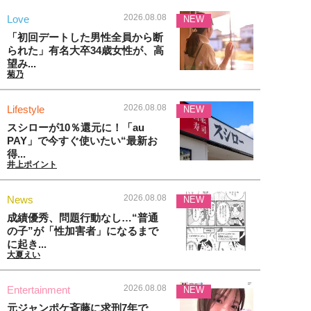
2026.08.08
Love
NEW
「初回デートした男性全員から断
られた」有名大卒34歳女性が、高
望み...
菊乃
2026.08.08
Lifestyle
NEW
スシローが10％還元に！「au
PAY」で今すぐ使いたい“最新お
得...
井上ポイント
2026.08.08
News
NEW
成績優秀、問題行動なし…“普通
の子”が「性加害者」になるまで
に起き...
大夏えい
2026.08.08
Entertainment
NEW
元ジャンポケ斉藤に求刑7年で