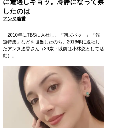
に遭遇しギョッ。冷静になって察
したのは
アンヌ遙香
2010年にTBSに入社し、『朝ズバッ！』『報
道特集』などを担当したのち、2016年に退社し
たアンヌ遙香さん（39歳・以前は小林悠として活
動）。