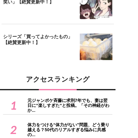
笑い」【絶賛更新中！】
シリーズ「買ってよかったもの」
【絶賛更新中！】
アクセスランキング
元ジャンポケ斉藤に求刑7年でも、妻は翌
1
日に“楽しすぎた“と投稿。「その神経がわ
か...
体力をつける“体力がない”問題、どう乗り
2
越える？50代のリアルすぎる悩みに共感
の...