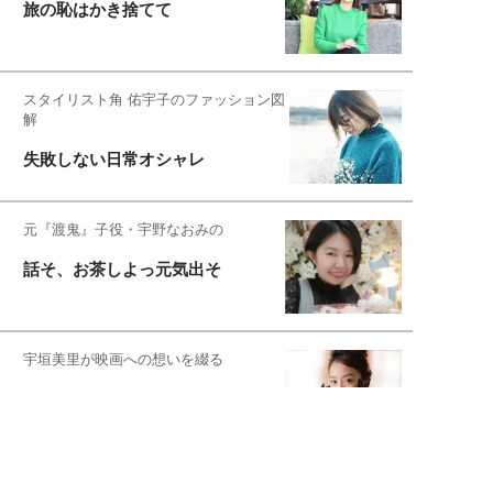
旅の恥はかき捨てて
スタイリスト角 佑宇子のファッション図
解
失敗しない日常オシャレ
元『渡鬼』子役・宇野なおみの
話そ、お茶しよっ元気出そ
宇垣美里が映画への想いを綴る
宇垣美里の沼落ちシネマ
松本穂香が映画愛を語ります