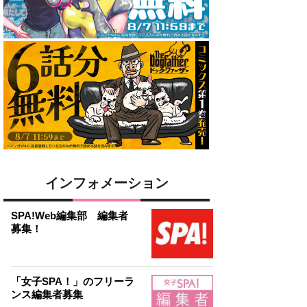
インフォメーション
SPA!Web編集部 編集者
募集！
「女子SPA！」のフリーラ
ンス編集者募集