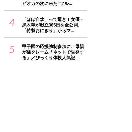
ピオカの次に来た“フル...
4
「ほぼ自炊」って驚き！女優・
黒木華が献立365日を全公開、
「特製おにぎり」からマ...
5
甲子園の応援強制参加に、母親
が猛クレーム「ネットで告発す
る」／びっくり体験人気記...