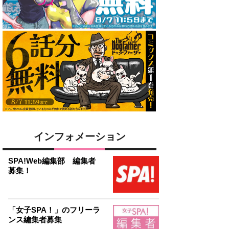
インフォメーション
SPA!Web編集部 編集者
募集！
「女子SPA！」のフリーラ
ンス編集者募集