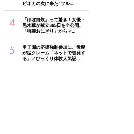
ピオカの次に来た“フル...
4
「ほぼ自炊」って驚き！女優・
黒木華が献立365日を全公開、
「特製おにぎり」からマ...
5
甲子園の応援強制参加に、母親
が猛クレーム「ネットで告発す
る」／びっくり体験人気記...