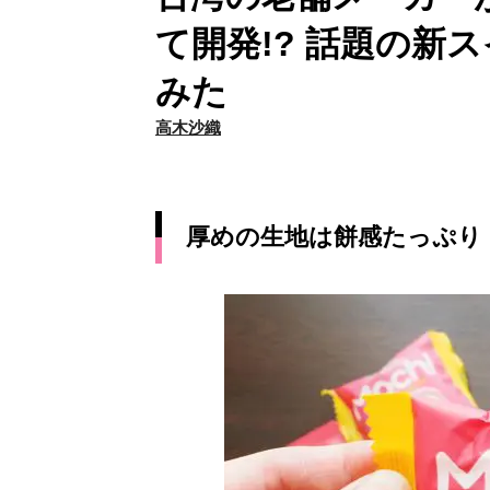
て開発!? 話題の新
みた
高木沙織
厚めの生地は餅感たっぷり