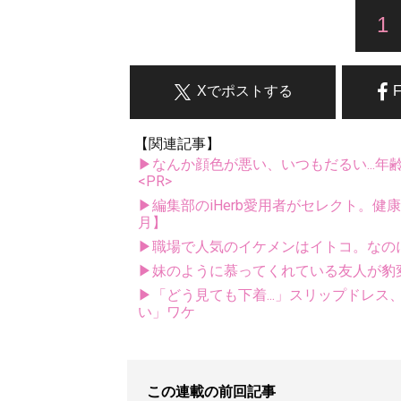
1
Xでポストする
【関連記事】
▶なんか顔色が悪い、いつもだるい...年
<PR>
▶編集部のiHerb愛用者がセレクト。健
月】
▶職場で人気のイケメンはイトコ。なのに
▶妹のように慕ってくれている友人が豹変.
▶「どう見ても下着...」スリップドレ
い」ワケ
この連載の前回記事