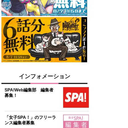
インフォメーション
SPA!Web編集部 編集者
募集！
「女子SPA！」のフリーラ
ンス編集者募集