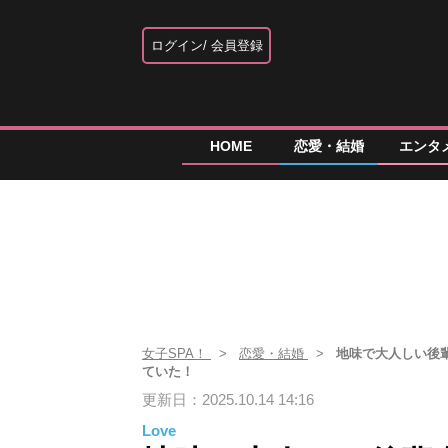
ログイン
会員登録
HOME
恋愛・結婚
エンタ
女子SPA！
恋愛・結婚
地味で大人しい後
ていた！
更新日：2025.10.14 14:16
Love