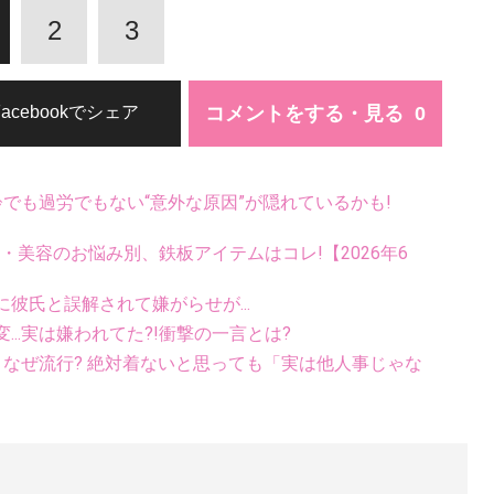
2
3
コメントをする・見る
Facebookでシェア
齢でも過労でもない“意外な原因”が隠れているかも!
康・美容のお悩み別、鉄板アイテムはコレ!【2026年6
彼氏と誤解されて嫌がらせが...
..実は嫌われてた?!衝撃の一言とは?
ス、なぜ流行? 絶対着ないと思っても「実は他人事じゃな