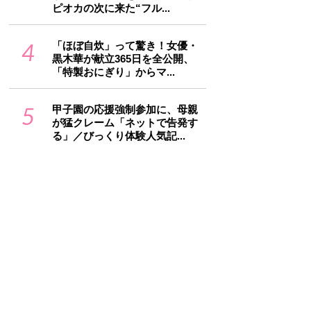
ピオカの次に来た“フル...
4
「ほぼ自炊」って驚き！女優・
黒木華が献立365日を全公開、
「特製おにぎり」からマ...
5
甲子園の応援強制参加に、母親
が猛クレーム「ネットで告発す
る」／びっくり体験人気記...